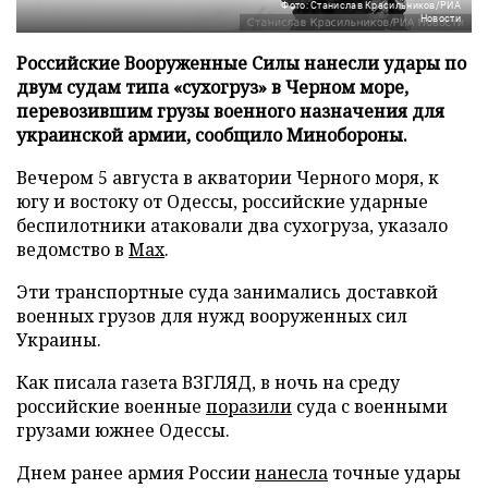
Фото: Станислав Красильников/РИА
Новости
Российские Вооруженные Силы нанесли удары по
двум судам типа «сухогруз» в Черном море,
перевозившим грузы военного назначения для
украинской армии, сообщило Минобороны.
Вечером 5 августа в акватории Черного моря, к
югу и востоку от Одессы, российские ударные
беспилотники атаковали два сухогруза, указало
ведомство в
Max
.
Эти транспортные суда занимались доставкой
военных грузов для нужд вооруженных сил
Украины.
Как писала газета ВЗГЛЯД, в ночь на среду
российские военные
поразили
суда с военными
грузами южнее Одессы.
Днем ранее армия России
нанесла
точные удары