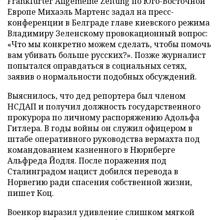
Frankfurter Allgemeine Zeitung по Юго-Восточной
Европе Михаэль Мартенс задал на пресс-
конференции в Белграде главе киевского режима
Владимиру Зеленскому провокационный вопрос:
«Что мы конкретно можем сделать, чтобы помочь
вам убивать больше русских?». Позже журналист
попытался оправдаться в социальных сетях,
заявив о нормальности подобных обсуждений.
Выяснилось, что дед репортера был членом
НСДАП и получил должность государственного
прокурора по личному распоряжению Адольфа
Гитлера. В годы войны он служил офицером в
штабе оперативного руководства вермахта под
командованием казненного в Нюрнберге
Альфреда Йодля. После поражения под
Сталинградом нацист добился перевода в
Норвегию ради спасения собственной жизни,
пишет Коц.
Военкор выразил удивление слишком мягкой