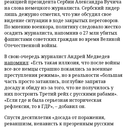
реакцией президента Сербии Александра Вучича
на слова немецкого журналиста. Сербский лидер
лишь дежурно отметил, что уже обсудил свое
видение ситуации в ходе закрытых переговоров.
По мнению военкора, политику следовало жестко
осадить журналиста, напомнив о 27 млн убитых
фашистами советских граждан во время Великой
Отечественной войны.
В свою очередь журналист Андрей Медведев
напомнил
: «Есть такая иллюзия, что после войны
все-все немцы страшно покаялись за военные
преступления режима», но в реальности «большая
часть просто затаились, поглубже запрятав
досаду и обиду из-за того, что не получилось у
них построить Третий рейх с русскими рабами».
«Если где и была серьезная историческая
рефлексия, то в ГДР», – добавил он.
Спустя десятилетия «досада от поражения,
реваншизм, ненависть к презренным русским