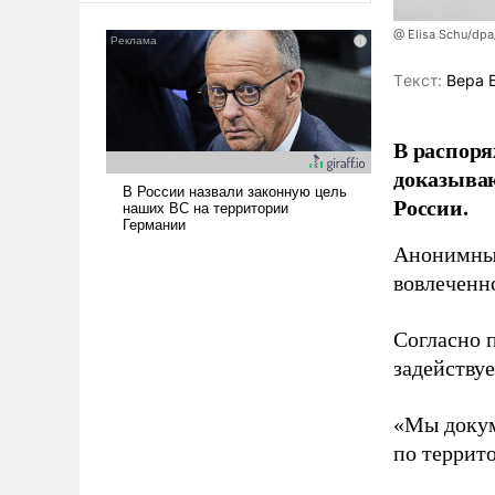
американские арсеналы.
@ Elisa Schu/dpa
Сложившаяся ситуация
означает многолетний период
Tекст:
Вера 
уязвимости США, например,
перед Китаем.
В распоря
доказыва
России.
Анонимные
вовлеченн
Согласно 
задейству
«Мы докум
по террит