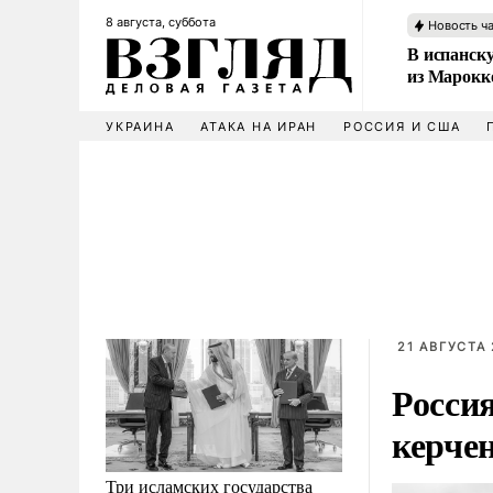
8 августа, суббота
Новость ч
В испанск
из Марокк
УКРАИНА
АТАКА НА ИРАН
РОССИЯ И США
21 АВГУСТА 
Росси
керче
Три исламских государства