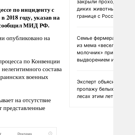
закрыли проходы для
ессе по инциденту с
диких животных на
границе с Россией
 2018 году, указав на
, сообщил МИД РФ.
ии опубликовано на
Семье фермера Уолкер
из мема «веселый
молочник» пригрозили
выдворением из Росси
 процесса по Конвенции
 нелегитимного состава
украинских военных
Эксперт объяснил
пропажу белых грибов 
лесах этим летом
ывает на отсутствие
т представленные