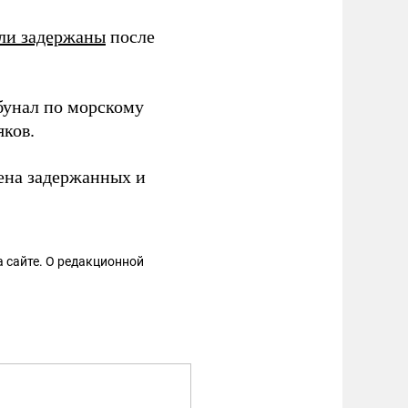
ли задержаны
после
унал по морскому
яков.
ена задержанных и
 сайте. О редакционной