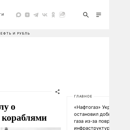
ТИ
НЕФТЬ И РУБЛЬ
ГЛАВНОЕ
лу о
«Нафтогаз» Украины
и кораблями
остановил добычу нефт
газа из-за повреждения
инфраструктуры