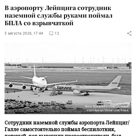
В аэропорту Лейпцига сотрудник
наземной службы руками поймал
БПЛА со взрывчаткой
5 августа 2026, 17:44
12
Фото: ECKEHARD SCHULZ/imago
stock&peopl/Global Look Press
Сотрудник наземной службы аэропорта Лейпциг/
Галле самостоятельно поймал беспилотник,
который, как выяснили правоохранители, был