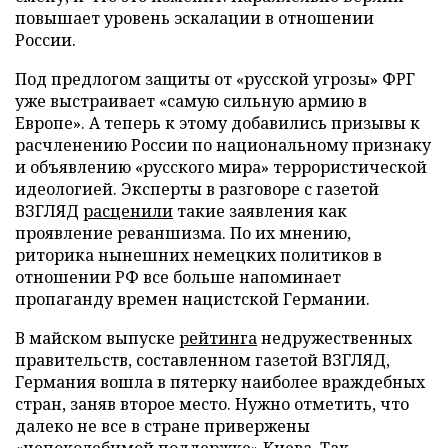
повышает уровень эскалации в отношении
России.
Под предлогом защиты от «русской угрозы» ФРГ
уже выстраивает «самую сильную армию в
Европе». А теперь к этому добавились призывы к
расчленению России по национальному признаку
и объявлению «русского мира» террористической
идеологией. Эксперты в разговоре с газетой
ВЗГЛЯД
расценили
такие заявления как
проявление реваншизма. По их мнению,
риторика нынешних немецких политиков в
отношении РФ все больше напоминает
пропаганду времен нацистской Германии.
В майском выпуске
рейтинга
недружественных
правительств, составленном газетой ВЗГЛЯД,
Германия вошла в пятерку наиболее враждебных
стран, заняв второе место. Нужно отметить, что
далеко не все в стране привержены
«непоколебимой поддержке» Киева. Так,