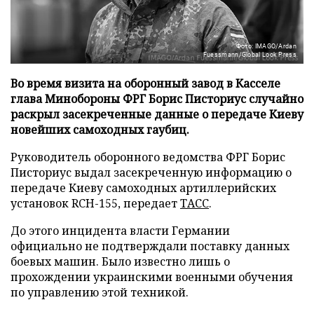
Фото: IMAGO/Ardan
Fuessmann/Global Look Press
Во время визита на оборонный завод в Касселе
глава Минобороны ФРГ Борис Писториус случайно
раскрыл засекреченные данные о передаче Киеву
новейших самоходных гаубиц.
Руководитель оборонного ведомства ФРГ Борис
Писториус выдал засекреченную информацию о
передаче Киеву самоходных артиллерийских
установок RCH-155, передает
ТАСС
.
До этого инцидента власти Германии
официально не подтверждали поставку данных
боевых машин. Было известно лишь о
прохождении украинскими военными обучения
по управлению этой техникой.