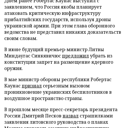
Днем ранее Робертас Каунас выступил с
заявлением, что Россия якобы планирует
атаковать критическую инфраструктуру
прибалтийских государств, используя дроны
украинской армии. При этом глава оборонного
ведомства не представил никаких доказательств
своим словам.
В июне будущий премьер-министр Литвы
Миндаугас Синкявичюс
предложил
убрать из
конституции запрет на размещение ядерного
оружия.
В мае министр обороны республики Робертас
Каунас
признал
серьезным вызовом
проникновение украинских беспилотников в
воздушное пространство страны.
В прошлом месяце пресс-секретарь президента
России Дмитрий Песков
назвал
страшилками
заявления литовского руководства о планах