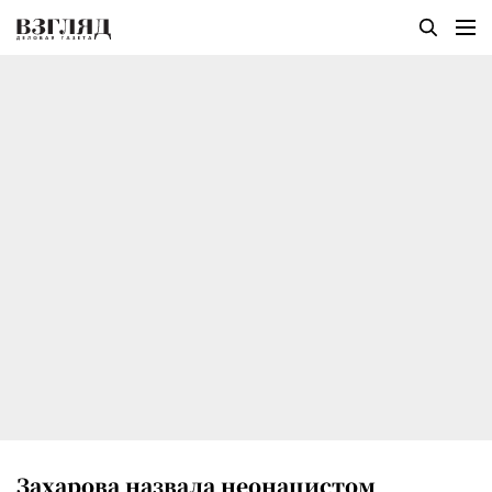
Захарова назвала неонацистом