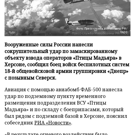
Фото: Пресс-служба Минобороны РФ/
ТАСС
Вооруженные силы России нанесли
сокрушительный удар по замаскированному
объекту взвода операторов «Птицы Мадьяра» в
Херсоне, сообщил боец войск беспилотных систем
18-й общевойсковой армии группировки «Днепр»
с позывным Северск.
Авиация с помощью авиабомб ФАБ-500 нанесла
удар по подземному пункту временного
размещения подразделения ВСУ «Птицы
Мадьяра» и по складу с боеприпасами, который
был рядом с подземной базой в Херсоне, пояснил
собеседник
РИА «Новости»
.
«В результате огневого воздействия было