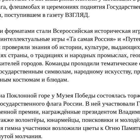
ага, флешмобах и церемониях поднятия Государствен
, поступившем в газету ВЗГЛЯД.
 форматами стали Всероссийская историческая и
 интеллектуальные игры «Та самая Россия» и «Путе
 проверяли знания об истории, культуре, выдающих
ях страны, о традициях и народных промыслах, гео
жителей городов. Команды проходили тематические
государственным символам, народному искусству, п
ным костюмам и блюдам.
на Поклонной горе у Музея Победы состоялась тор
осударственного флага России. В ней участвовали Г
венной премии, награждённые президентом Влади
 также волонтёры, юнармейцы, поисковики и молод
я гимна участники возложили цветы к Огню Памяти
нутой молчания.