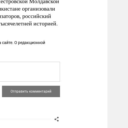
днестровской Молдавской
икистане организовали
изаторов, российский
тысячелетней историей.
 сайте. О редакционной