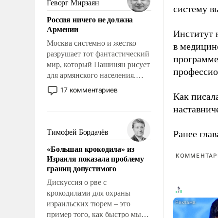
Геворг Мирзаян
систему в
означает многолетний период
Россия ничего не должна
уязвимости США, например,
Армении
перед Китаем.
Институт 
Москва системно и жестко
в медицине
разрушает тот фантастический
программе
мир, который Пашинян рисует
профессио
для армянского населения.
Мир, где политические
17 комментариев
Как писал
прожекты будут безусловно
оплачиваться за счет
наставнич
российских
налогоплательщиков и где
Тимофей Бордачёв
Ранее глав
Еревану за свои поступки не
«Большая крокодила» из
нужно отвечать.
КОММЕНТАРИ
Израиля показала проблему
границ допустимого
Дискуссия о рве с
крокодилами для охраны
израильских тюрем – это
пример того, как быстро мы