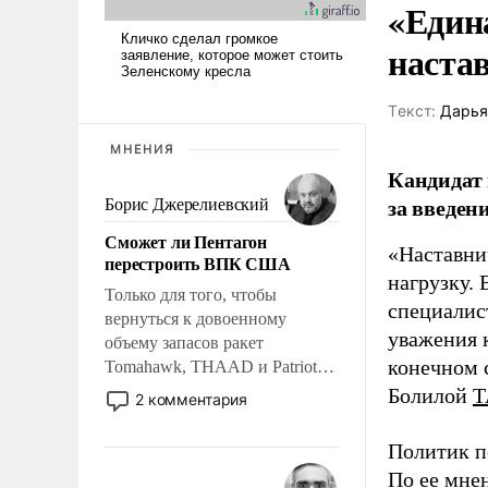
«Един
наста
Tекст:
Дарья
МНЕНИЯ
Кандидат 
за введен
Борис Джерелиевский
Сможет ли Пентагон
«Наставни
перестроить ВПК США
нагрузку. 
Только для того, чтобы
специалис
вернуться к довоенному
уважения к
объему запасов ракет
конечном с
Tomahawk, THAAD и Patriot
США потребуется более трех
Болилой
Т
2 комментария
лет. Даже небольшая война с
Ираном опустошила
Политик п
американские арсеналы.
По ее мне
Сложившаяся ситуация