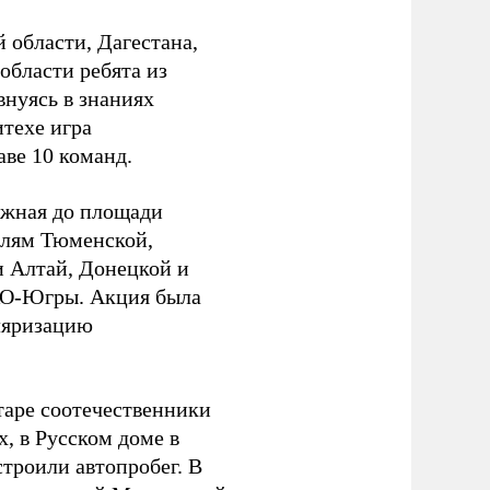
области, Дагестана,
области ребята из
внуясь в знаниях
техе игра
ве 10 команд.
ёжная до площади
елям Тюменской,
и Алтай, Донецкой и
АО-Югры. Акция была
ляризацию
таре соотечественники
, в Русском доме в
строили автопробег. В