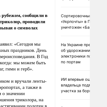
а рубежом, сообщили в
Сортировочный пункт
триколор, проводили
«Укрпочты» в Павлогра
зывая о символах
уничтожен «Бандероль
аявил: «Сегодня мы
На Украине предупреди
жных праздников. День
об удорожании китайс
вероисповедания. В Год
электроники после уда
по портам
икогда: мы можем быть
г, гимн и герб».
ИИ впервые оштрафова
иком и вручали ленты-
владельца подмосковн
эропортах, а также в
участка за борщевик
и о значении
ошения триколора, на
растягивании полотен в