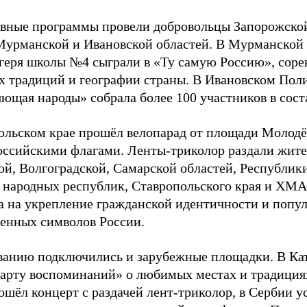
вные программы провели добровольцы Запорожской 
Мурманской и Ивановской областей. В Мурманской 
агеря школы №4 сыграли в «Ту самую Россию», соре
х традиций и географии страны. В Ивановском Поли
ющая народы» собрала более 100 участников в соста
ольском крае прошёл велопарад от площади Молод
российскими флагами. Ленты-триколор раздали жит
й, Волгоградской, Самарской областей, Республик
 народных республик, Ставропольского края и ХМ
а на укрепление гражданской идентичности и попу
венных символов России.
ванию подключились и зарубежные площадки. В Ка
карту воспоминаний» о любимых местах и традициях
шёл концерт с раздачей лент-триколор, в Сербии у