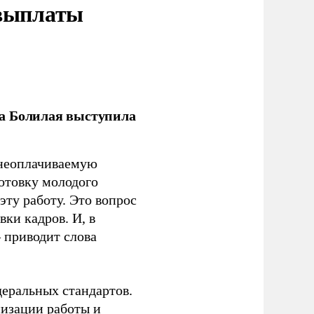
 выплаты
ла Болилая выступила
 неоплачиваемую
готовку молодого
ту работу. Это вопрос
ки кадров. И, в
– приводит слова
еральных стандартов.
низации работы и