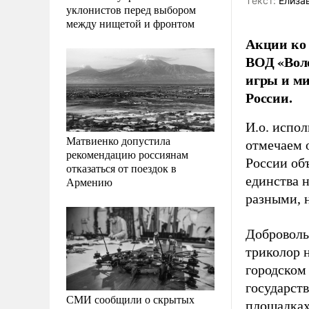
Tекст:
Елиза
уклонистов перед выбором
между нищетой и фронтом
Акции ко 
ВОД «Вол
игры и ми
России.
И.о. испо
Матвиенко допустила
отмечаем 
рекомендацию россиянам
России об
отказаться от поездок в
единства 
Армению
разными, н
Доброволь
триколор н
городском 
государст
СМИ сообщили о скрытых
площадках