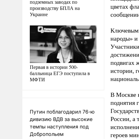
подземных заводах по
цветах фл
производству БПЛА на
Украине
сообщении
Ключевыми
народы» и
Участники
достижени
подвигах 
Первая в истории 500-
истории, 
балльница ЕГЭ поступила в
националь
МФТИ
В Москве 
поднятия г
Государст
Путин поблагодарил 76-ю
России, а
дивизию ВДВ за высокие
темпы наступления под
исполнени
Добропольем
героев ми