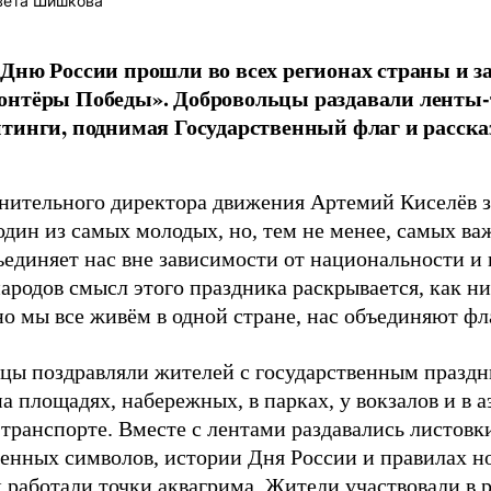
вета Шишкова
Дню России прошли во всех регионах страны и з
онтёры Победы». Добровольцы раздавали ленты-
тинги, поднимая Государственный флаг и расска
лнительного директора движения Артемий Киселёв з
один из самых молодых, но, тем не менее, самых ва
ъединяет нас вне зависимости от национальности и 
народов смысл этого праздника раскрывается, как н
о мы все живём в одной стране, нас объединяют фла
цы поздравляли жителей с государственным праздн
а площадях, набережных, в парках, у вокзалов и в а
транспорте. Вместе с лентами раздавались листовк
венных символов, истории Дня России и правилах н
 работали точки аквагрима. Жители участвовали в 