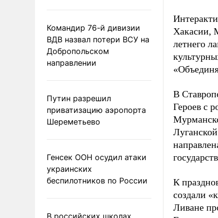
Интеракти
Командир 76-й дивизии
Хакасии, 
ВДВ назвал потери ВСУ на
летнего л
Добропольском
культурны
направлении
«Объединя
В Ставроп
Путин разрешил
Героев с 
приватизацию аэропорта
Мурманско
Шереметьево
Луганской
направлен
государст
Генсек ООН осудил атаки
украинских
беспилотников по России
К праздно
создали «
Ливане про
В российских школах