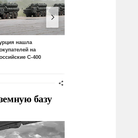
урция нашла
Россия больше не буде
окупателей на
церемониться - теперь
оссийские C-400
это законная цель в
Германии
земную базу