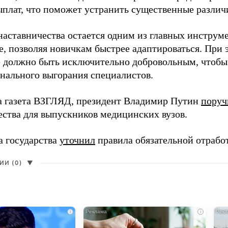
ыплат, что поможет устранить существенные различ
наставничества остается одним из главных инструм
, позволяя новичкам быстрее адаптироваться. При 
 должно быть исключительно добровольным, чтобы 
нального выгорания специалистов.
а газета ВЗГЛЯД, президент Владимир Путин
поруч
ества для выпускников медицинских вузов.
а государства
уточнил
правила обязательной отрабо
И (0)
▼
i
i