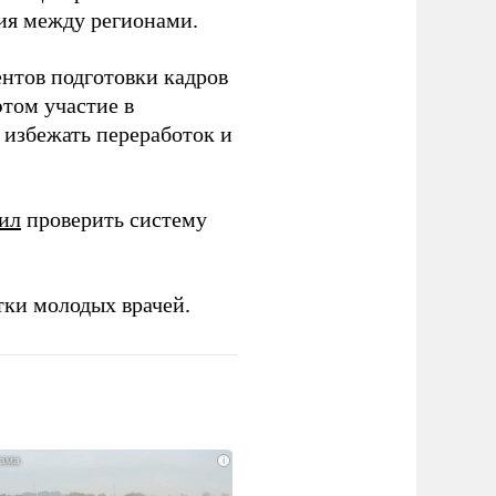
ия между регионами.
ентов подготовки кадров
этом участие в
избежать переработок и
ил
проверить систему
тки молодых врачей.
i