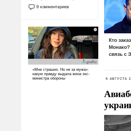
двигаемся по пути
9 комментариев
революционных изменений.
То, что несколько лет назад
было образом для
псевдонаучной фантастики,
стало всерьез обсуждаемой
Кто зака
идеей.
Монако?
связь с 
6 АВГУСТА 2
Авиаб
украи