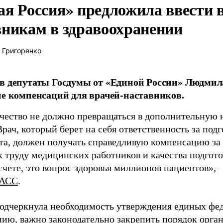
ая Россия» предложила ввести
вникам в здравоохранении
 Григоренко
в депутаты Госдумы от «Единой России» Людми
ие компенсаций для врачей-наставников.
чество не должно превращаться в дополнительную
Врач, который берет на себя ответственность за под
та, должен получать справедливую компенсацию за э
 труду медицинских работников и качества подготов
чете, это вопрос здоровья миллионов пациентов», 
АСС
.
одчеркнула необходимость утверждения единых фед
нию, важно законодательно закрепить порядок орга