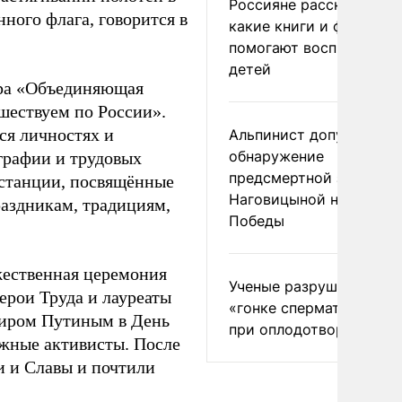
Россияне рассказали,
ного флага, говорится в
какие книги и фильмы
помогают воспитывать
детей
гра «Объединяющая
шествуем по России».
ся личностях и
Альпинист допустил
обнаружение
графии и трудовых
предсмертной записки
 станции, посвящённые
Наговицыной на пике
раздникам, традициям,
Победы
жественная церемония
Ученые разрушили миф
ерои Труда и лауреаты
«гонке сперматозоидов
миром Путиным в День
при оплодотворении
ёжные активисты. После
 и Славы и почтили