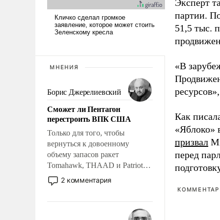
Эксперт т
партии. П
51,5 тыс.
продвижени
«В зарубе
МНЕНИЯ
Продвижен
ресурсов»,
Борис Джерелиевский
Сможет ли Пентагон
Как писал
перестроить ВПК США
«Яблоко» 
Только для того, чтобы
призвал
Ми
вернуться к довоенному
перед пар
объему запасов ракет
Tomahawk, THAAD и Patriot
подготовк
США потребуется более трех
2 комментария
лет. Даже небольшая война с
КОММЕНТАРИ
Ираном опустошила
американские арсеналы.
Сложившаяся ситуация