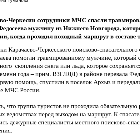
ина Туманова
во-Черкесии сотрудники МЧС спасли травмиров
Федосеева мужчину из Нижнего Новгорода, кото
ии, когда проходил походный маршрут в составе 
ки Карачаево-Черкесского поисково-спасательного
раева помогли травмированному мужчине, который 
ого скопления снега или льда, которое сохраняется
ремени года – прим. ВЗГЛЯД) в районе перевала Фед
ервую помощь, спустили в поселок Архыз и передал
е МЧС России.
ь, что группа туристов не проходила обязательную
х ведомствах перед выходом на маршрут. К спасат
ись дежурные специалисты местного поисково-спас
ения.