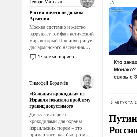
Геворг Мирзаян
означает многолетний период
Россия ничего не должна
уязвимости США, например,
Армении
перед Китаем.
Москва системно и жестко
разрушает тот фантастический
мир, который Пашинян рисует
для армянского населения.
Мир, где политические
17 комментариев
прожекты будут безусловно
Кто зака
оплачиваться за счет
Монако?
российских
связь с 
налогоплательщиков и где
Тимофей Бордачёв
Еревану за свои поступки не
«Большая крокодила» из
нужно отвечать.
Израиля показала проблему
6 АВГУСТА 2
границ допустимого
Путин
Дискуссия о рве с
крокодилами для охраны
Росси
израильских тюрем – это
пример того, как быстро мы