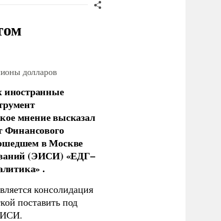
том
лионы долларов
х иностранные
струмент
кое мнение высказал
нт Финансового
рошедшем в Москве
ований (ЭИСИ) «ЕДГ–
алитика» .
является консолидация
кой поставить под
ЭИСИ.