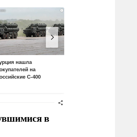
i
урция нашла
Россия больше не буде
окупателей на
церемониться - теперь
оссийские C-400
это законная цель в
Германии
нувшимися в