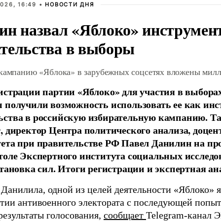
026, 16:49 •
НОВОСТИ ДНЯ
ин назвал «Яблоко» инструмен
тельства в выборы
 кампанию «Яблока» в зарубежных соцсетях вложены мил
истрации партии «Яблоко» для участия в выбора
 получили возможность использовать ее как ин
ства в российскую избирательную кампанию. Та
, директор Центра политического анализа, доце
тета при правительстве РФ Павел Данилин на п
толе Экспертного института социальных исслед
становка сил. Итоги регистрации и экспертная ан
 Данилила, одной из целей деятельности «Яблоко» 
ртии антивоенного электората с последующей попыт
результаты голосования,
сообщает
Telegram-канал 