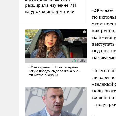
расширили изучение ИИ
«Яблоко» 
на уроках информатики
по исполь
этом носи
как рупор
на имеющу
выступать
под снятие
называемо
По его сло
ли зареги
«зеленый 
пользовате
вишенкой 
– подчерк