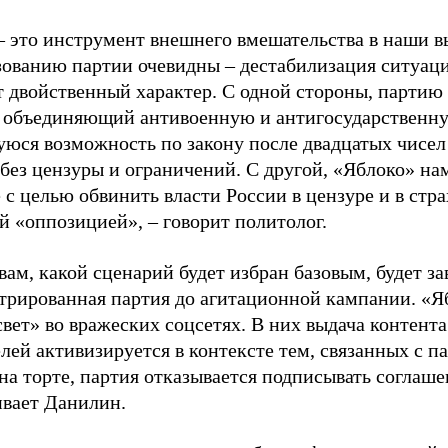
– это инструмент внешнего вмешательства в наши в
зованию партии очевидны – дестабилизация ситуаци
т двойственный характер. С одной стороны, партию
, объединяющий антивоенную и антигосударственну
юся возможность по закону после двадцатых чисел
 без цензуры и ограничений. С другой, «Яблоко» н
 с целью обвинить власти России в цензуре и в стра
й «оппозицией», – говорит политолог.
вам, какой сценарий будет избран базовым, будет за
стрированная партия до агитационной кампании. «Я
свет» во вражеских соцсетях. В них выдача контент
лей активизируется в контексте тем, связанных с па
на торте, партия отказывается подписывать соглаше
ивает Данилин.