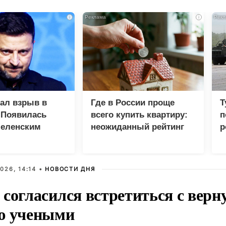
i
i
зал взрыв в
Где в России проще
Т
 Появилась
всего купить квартиру:
п
Зеленским
неожиданный рейтинг
р
026, 14:14 •
НОВОСТИ ДНЯ
 согласился встретиться с вер
ю учеными