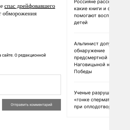
Россияне рассказали,
ле
спас дрейфовавшего
какие книги и фильмы
т обморожения
помогают воспитывать
детей
Альпинист допустил
обнаружение
 сайте. О редакционной
предсмертной записки
Наговицыной на пике
Победы
Ученые разрушили миф
«гонке сперматозоидов
при оплодотворении