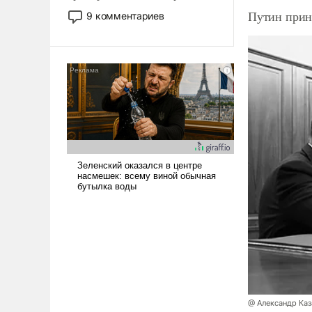
двигаемся по пути
Путин прин
9 комментариев
революционных изменений.
То, что несколько лет назад
было образом для
псевдонаучной фантастики,
стало всерьез обсуждаемой
идеей.
@ Александр Каз