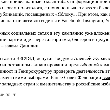
акже привел данные о масштабах информационной 
о словам политолога, с июня по начало августа был
 публикаций, посвященных «Яблоку». При этом, как
е партии активно ведется в Facebook, Instagram, Y
жных социальных сетях в эту кампанию уже вложе
ие партии идет через алгоритмы, блогеров и целу
 – заявил Данилин.
а газета ВЗГЛЯД, депутат Госдумы Алексей Журавл
в иностранном финансировании предвыборной кам
нюст и Генпрокуратуру проверить деятельность э
ламентскими выборами. Ранее Совет Федерации
выя
у западных стран к вмешательству в российские изб
И (5)
▼