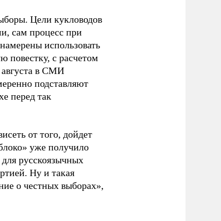
ыборы. Цели кукловодов
и, сам процесс при
 намерены использовать
ю повестку, с расчетом
 августа в СМИ
амеренно подставляют
хе перед так
висеть от того, дойдет
блоко» уже получило
а для русскоязычных
ртией. Ну и такая
ние о честных выборах»,