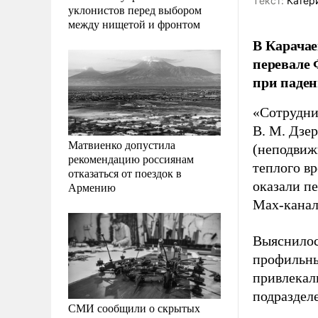
Tекст:
Катер
уклонистов перед выбором
между нищетой и фронтом
В Карачае
перевале 
при паден
«Сотрудни
В. М. Дзе
Матвиенко допустила
(неподвижн
рекомендацию россиянам
теплого в
отказаться от поездок в
оказали п
Армению
Max-канал
Выяснилос
профильны
привлекал
подраздел
СМИ сообщили о скрытых