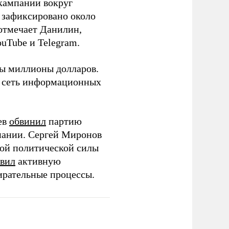
кампании вокруг
о зафиксировано около
 отмечает Данилин,
ouTube и Telegram.
ны миллионы долларов.
ю сеть информационных
ев
обвинил
партию
пании. Сергей Миронов
той политической силы
вил
активную
ирательные процессы.