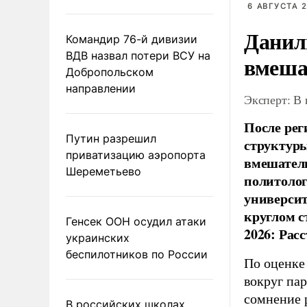
6 АВГУСТА 2
Данил
Командир 76-й дивизии
ВДВ назвал потери ВСУ на
вмеша
Добропольском
направлении
Эксперт: В
После рег
Путин разрешил
структуры
приватизацию аэропорта
вмешатель
Шереметьево
политолог
универси
круглом с
Генсек ООН осудил атаки
2026: Рас
украинских
беспилотников по России
По оценке
вокруг па
сомнение 
В российских школах