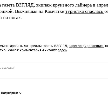
а газета ВЗГЛЯД, экипаж круизного лайнера в апре
ошкой. Выжившая на Камчатке
туристка спаслась
о
 на ногах.
омментировать материалы газеты ВЗГЛЯД,
зарегистрировавшись
на
отношению к комментариям читайте
здесь
.