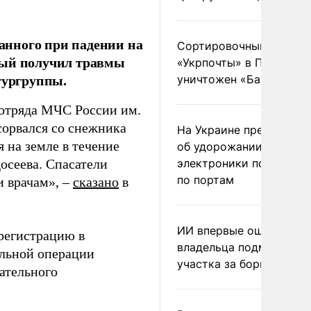
анного при падении на
Сортировочный пункт
рый получил травмы
«Укрпочты» в Павлогра
тургруппы.
уничтожен «Бандероль
 отряда МЧС России им.
сорвался со снежника
На Украине предупреди
 на земле в течение
об удорожании китайс
осеева. Спасатели
электроники после уда
по портам
и врачам», –
сказано
в
ИИ впервые оштрафова
 регистрацию в
владельца подмосковн
ельной операции
участка за борщевик
ательного