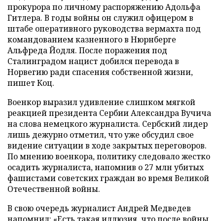
прокурора по личному распоряжению Адольфа
Гитлера. В годы войны он служил офицером в
штабе оперативного руководства вермахта под
командованием казненного в Нюрнберге
Альфреда Йодля. После поражения под
Сталинградом нацист добился перевода в
Норвегию ради спасения собственной жизни,
пишет Коц.
Военкор выразил удивление слишком мягкой
реакцией президента Сербии Александра Вучича
на слова немецкого журналиста. Сербский лидер
лишь дежурно отметил, что уже обсудил свое
видение ситуации в ходе закрытых переговоров.
По мнению военкора, политику следовало жестко
осадить журналиста, напомнив о 27 млн убитых
фашистами советских граждан во время Великой
Отечественной войны.
В свою очередь журналист Андрей Медведев
напомнил
: «Есть такая иллюзия, что после войны