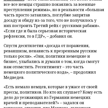
все-все немцы страшно покаялись за военные
преступления режима», но в реальности «большая
часть просто затаились, поглубже запрятав
досаду и обиду из-за того, что не получилось у
них построить Третий рейх с русскими рабами».
«Если где и была серьезная историческая
рефлексия, то в ГДР», – добавил он.
Спустя десятилетия «досада от поражения,
реваншизм, ненависть к презренным русским
только росли». «Они, политики немецкие и
бизнес, улыбались и думали о том, когда смогут
нам отомстить. Ресентимент – это часть
немецкого политического кода», – продолжил
Медведев.
«Есть немало немцев, которые в ужасе от своей
прессы, политиков. Но кто их слушает? Кому есть
дело до уезжающих из Германии немецких
врачей и преподавателей?» – задался он
вопросом, отметив, что Мартенс «выражает