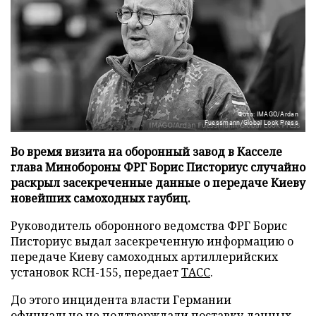
Фото: IMAGO/Ardan
Fuessmann/Global Look Press
Во время визита на оборонный завод в Касселе
глава Минобороны ФРГ Борис Писториус случайно
раскрыл засекреченные данные о передаче Киеву
новейших самоходных гаубиц.
Руководитель оборонного ведомства ФРГ Борис
Писториус выдал засекреченную информацию о
передаче Киеву самоходных артиллерийских
установок RCH-155, передает
ТАСС
.
До этого инцидента власти Германии
официально не подтверждали поставку данных