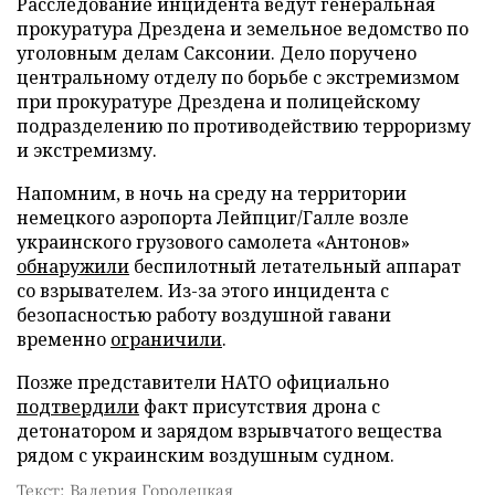
Расследование инцидента ведут генеральная
прокуратура Дрездена и земельное ведомство по
уголовным делам Саксонии. Дело поручено
центральному отделу по борьбе с экстремизмом
при прокуратуре Дрездена и полицейскому
подразделению по противодействию терроризму
и экстремизму.
Напомним, в ночь на среду на территории
немецкого аэропорта Лейпциг/Галле возле
украинского грузового самолета «Антонов»
обнаружили
беспилотный летательный аппарат
со взрывателем. Из-за этого инцидента с
безопасностью работу воздушной гавани
временно
ограничили
.
Позже представители НАТО официально
подтвердили
факт присутствия дрона с
детонатором и зарядом взрывчатого вещества
рядом с украинским воздушным судном.
Текст: Валерия Городецкая