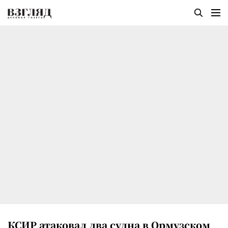
КСИР атаковал два судна в Ормузском