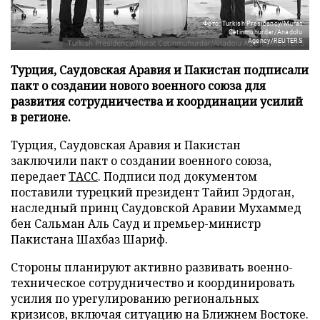
Фото: Turkish Presidency/Murat
Cetinmuhurdar/Anadolu
Agency/REUTERS
Турция, Саудовская Аравия и Пакистан подписали
пакт о создании нового военного союза для
развития сотрудничества и координации усилий
в регионе.
Турция, Саудовская Аравия и Пакистан
заключили пакт о создании военного союза,
передает
ТАСС
. Подписи под документом
поставили турецкий президент Тайип Эрдоган,
наследный принц Саудовской Аравии Мухаммед
бен Сальман Аль Сауд и премьер-министр
Пакистана Шахбаз Шариф.
Стороны планируют активно развивать военно-
техническое сотрудничество и координировать
усилия по урегулированию региональных
кризисов, включая ситуацию на Ближнем Востоке.