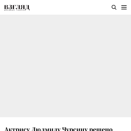
Актрису Людмилу Чурсину решено