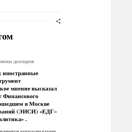
иллион просмотров в
том
лионы долларов
х иностранные
струмент
кое мнение высказал
нт Финансового
рошедшем в Москве
ований (ЭИСИ) «ЕДГ–
алитика» .
является консолидация