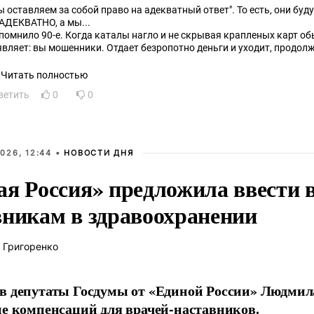
ы оставляем за собой право на адекватный ответ". То есть, они буду
АДЕКВАТНО, а мы...
помнило 90-е. Когда каталы нагло и не скрывая крапленых карт об
являет: вы мошенники. Отдает безропотно деньги и уходит, продол
раведливости...
Читать полностью
ветить
0
0
026, 12:44 •
НОВОСТИ ДНЯ
ая Россия» предложила ввести
вникам в здравоохранении
 Григоренко
в депутаты Госдумы от «Единой России» Людми
ие компенсаций для врачей-наставников.