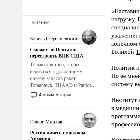
«Наставни
нагрузку. 
МНЕНИЯ
специалис
уважения к
Борис Джерелиевский
конечном с
Сможет ли Пентагон
Болилой
Т
перестроить ВПК США
Только для того, чтобы
Политик п
вернуться к довоенному
По ее мне
объему запасов ракет
систему в
Tomahawk, THAAD и Patriot
США потребуется более трех
4 комментария
лет. Даже небольшая война с
Институт 
Ираном опустошила
в медицине
американские арсеналы.
программе
Сложившаяся ситуация
Геворг Мирзаян
профессио
означает многолетний период
Россия ничего не должна
уязвимости США, например,
Армении