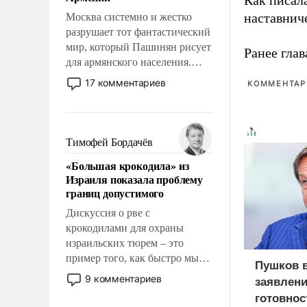
Как писал
перед Китаем.
наставнич
Москва системно и жестко
разрушает тот фантастический
мир, который Пашинян рисует
Ранее глав
для армянского населения.
Мир, где политические
17 комментариев
КОММЕНТАРИ
прожекты будут безусловно
оплачиваться за счет
российских
налогоплательщиков и где
Тимофей Бордачёв
Еревану за свои поступки не
«Большая крокодила» из
нужно отвечать.
Израиля показала проблему
границ допустимого
Дискуссия о рве с
крокодилами для охраны
израильских тюрем – это
пример того, как быстро мы
Пушков 
двигаемся по пути
9 комментариев
заявлени
революционных изменений.
готовнос
То, что несколько лет назад