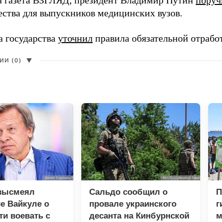
а газета ВЗГЛЯД, президент Владимир Путин
поруч
ества для выпускников медицинских вузов.
а государства
уточнил
правила обязательной отрабо
И (0)
▼
высмеял
Сальдо сообщил о
П
е Вайкуле о
провале украинского
г
ти воевать с
десанта на Кинбурнской
м