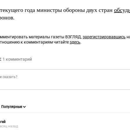
 текущего года министры обороны двух стран
обсуд
ронов.
омментировать материалы газеты ВЗГЛЯД,
зарегистрировавшись
на
отношению к комментариям читайте
здесь
.
:
1
комментарий
гей
есяц назад