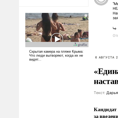
"М
НЕ
На
за
сп
От
6 АВГУСТА 2
«Един
наста
Tекст:
Дарья
Кандидат 
за введен