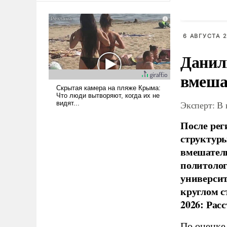
Россией
было образом для
псевдонаучной фантастики,
стало всерьез обсуждаемой
6 АВГУСТА 2
идеей.
Данил
вмеша
Эксперт: В
После рег
структуры
вмешатель
политолог
универси
круглом с
2026: Рас
По оценке