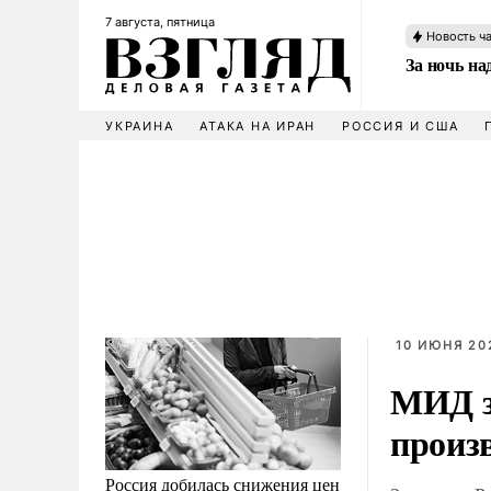
7 августа, пятница
Новость ч
За ночь н
УКРАИНА
АТАКА НА ИРАН
РОССИЯ И США
10 ИЮНЯ 202
МИД з
произ
Россия добилась снижения цен