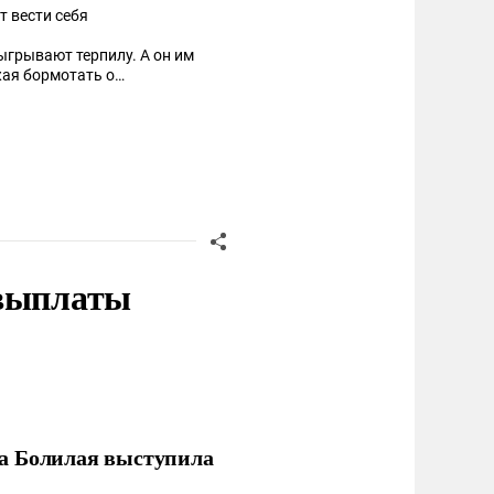
т вести себя
ыгрывают терпилу. А он им
жая бормотать о
 выплаты
ла Болилая выступила