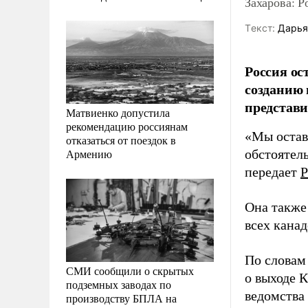
Захарова: Р
Tекст:
Дарья
Россия ос
созданию
представ
Матвиенко допустила
рекомендацию россиянам
«Мы оставл
отказаться от поездок в
Армению
обстоятел
передает
Р
Она также
всех канад
По словам
СМИ сообщили о скрытых
о выходе 
подземных заводах по
ведомства
производству БПЛА на