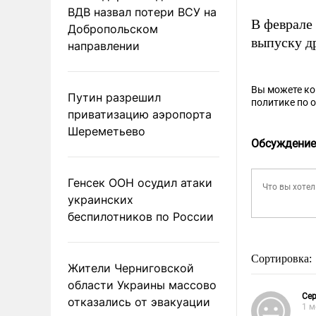
ВДВ назвал потери ВСУ на
В феврале
Добропольском
выпуску д
направлении
Вы можете к
Путин разрешил
политике по 
приватизацию аэропорта
Шереметьево
Обсуждение
Генсек ООН осудил атаки
украинских
беспилотников по России
Сортировка:
Жители Черниговской
области Украины массово
Сер
отказались от эвакуации
1 м