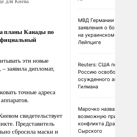
де для Киева
МВД Германии отвергл
заявления о боеприпас
 на планы Канады по
на украинском самолет
 официальный
Лейпциге
читывать эти новые
Reuters: США попросил
 – заявила дипломат,
Россию освободить
осужденного американ
Гилмана
ковать точные адреса
 аппаратов.
Марочко назвал
Киевом свидетельствует
возможную причину
ликте. Представитель
конфликта Драпатого и
Сырского
льно сбросила маски и