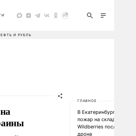
ТИ
НЕФТЬ И РУБЛЬ
ГЛАВНОЕ
 на
В Екатеринбурге началс
раины
пожар на складе
Wildberries после атаки
дрона