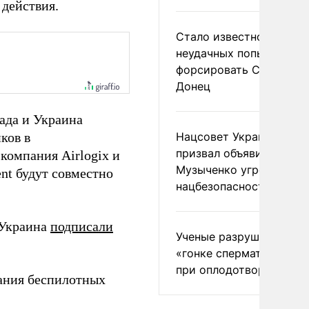
 действия.
Стало известно о
неудачных попытках ВС
форсировать Северски
Донец
ада и Украина
ков в
Нацсовет Украины по Т
призвал объявить
компания Airlogix и
Музыченко угрозой
nt будут совместно
нацбезопасности
 Украина
подписали
Ученые разрушили миф
«гонке сперматозоидов
при оплодотворении
ания беспилотных