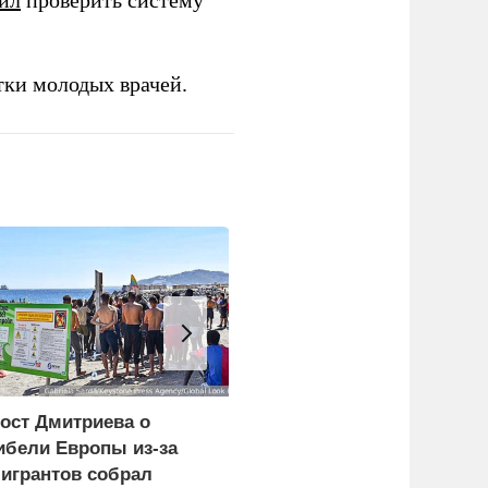
ил
проверить систему
тки молодых врачей.
ост Дмитриева о
У тренера Валерия
ибели Европы из-за
Карпина после пяти
игрантов собрал
дочерей родился сын