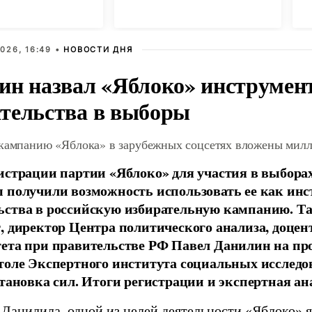
косе
м
X
026, 16:49 •
НОВОСТИ ДНЯ
ин назвал «Яблоко» инструмен
тельства в выборы
 кампанию «Яблока» в зарубежных соцсетях вложены мил
истрации партии «Яблоко» для участия в выбора
 получили возможность использовать ее как ин
ства в российскую избирательную кампанию. Та
, директор Центра политического анализа, доце
тета при правительстве РФ Павел Данилин на п
толе Экспертного института социальных исслед
становка сил. Итоги регистрации и экспертная ан
 Данилила, одной из целей деятельности «Яблоко» 