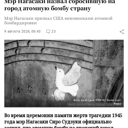
Мэр Нагасаки назвал сбросившую на
город атомную бомбу страну
Мэр Нагасаки признал США виновниками атомной
бомбардировки
9 августа 2026, 06:43
23
Фото: Keith Levit/STRKHL/Global Look
Press
Во время церемонии памяти жертв трагедии 1945
года мэр Нагасаки Сиро Судзуки официально
заявил, что атомную бомбу на японский город