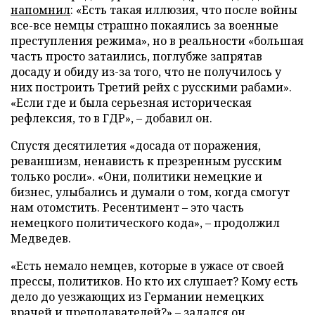
напомнил
: «Есть такая иллюзия, что после войны
все-все немцы страшно покаялись за военные
преступления режима», но в реальности «большая
часть просто затаились, поглубже запрятав
досаду и обиду из-за того, что не получилось у
них построить Третий рейх с русскими рабами».
«Если где и была серьезная историческая
рефлексия, то в ГДР», – добавил он.
Спустя десятилетия «досада от поражения,
реваншизм, ненависть к презренным русским
только росли». «Они, политики немецкие и
бизнес, улыбались и думали о том, когда смогут
нам отомстить. Ресентимент – это часть
немецкого политического кода», – продолжил
Медведев.
«Есть немало немцев, которые в ужасе от своей
прессы, политиков. Но кто их слушает? Кому есть
дело до уезжающих из Германии немецких
врачей и преподавателей?» – задался он