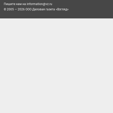
Пишите нам на
information@vz.ru
© 2005 — 2026 ООО Деловая газета «Взгляд»