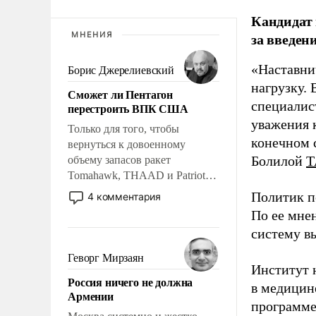
Кандидат 
за введен
МНЕНИЯ
«Наставни
Борис Джерелиевский
нагрузку. 
Сможет ли Пентагон
специалис
перестроить ВПК США
уважения к
Только для того, чтобы
конечном с
вернуться к довоенному
Болилой
Т
объему запасов ракет
Tomahawk, THAAD и Patriot
США потребуется более трех
Политик п
4 комментария
лет. Даже небольшая война с
По ее мне
Ираном опустошила
систему в
американские арсеналы.
Сложившаяся ситуация
Геворг Мирзаян
Институт 
означает многолетний период
Россия ничего не должна
уязвимости США, например,
в медицине
Армении
перед Китаем.
программе