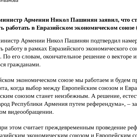
 Иванова
министр Армении Никол Пашинян заявил, что ст
ь работать в Евразийском экономическом союзе 
инистр Армении Никол Пашинян подтвердил намер
ь работу в рамках Евразийского экономического со
. По его словам, окончательное решение о векторе 
ся гражданами.
йском экономическом союзе мы работаем и будем пр
нта, когда выбор между Европейским союзом и Евр
ским союзом станет неизбежным. А решение, естес
арод Республики Армения путем референдума», – з
ом видеообращении.
ри этом считает преждевременным проведение реф
азийским экономическим союзом и Европейским с