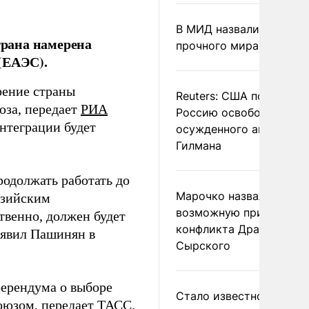
В МИД назвали условия
рана намерена
прочного мира на Укра
(ЕАЭС).
ение страны
Reuters: США попросил
юза, передает
РИА
Россию освободить
интеграции будет
осужденного американ
Гилмана
одолжать работать до
Марочко назвал
азийским
возможную причину
твенно, должен будет
конфликта Драпатого и
аявил Пашинян в
Сырского
ерендума о выборе
Стало известно о
оюзом, передает
ТАСС
.