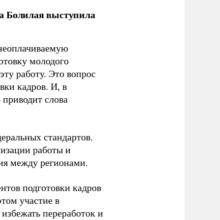
ла Болилая выступила
 неоплачиваемую
готовку молодого
ту работу. Это вопрос
ки кадров. И, в
– приводит слова
еральных стандартов.
низации работы и
ия между регионами.
ентов подготовки кадров
этом участие в
избежать переработок и