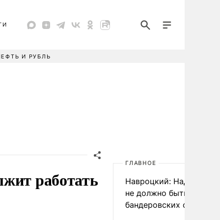
ТИ
НЕФТЬ И РУБЛЬ
ГЛАВНОЕ
лжит работать
Навроцкий: Над Польш
не должно быть
бандеровских флагов