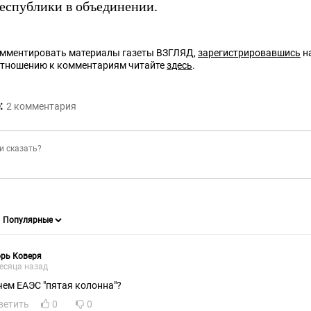
республики в объединении.
омментировать материалы газеты ВЗГЛЯД,
зарегистрировавшись
на
отношению к комментариям читайте
здесь
.
:
2
комментария
рь Коверя
есяца назад
чем ЕАЭС "пятая колонна"?
ветить
0
0