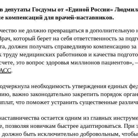
в депутаты Госдумы от «Единой России» Людми
ие компенсаций для врачей-наставников.
чество не должно превращаться в дополнительную
Врач, который берет на себя ответственность за под
та, должен получать справедливую компенсацию за э
 труду медицинских работников и качества подготов
чете, это вопрос здоровья миллионов пациентов», 
АСС
.
одчеркнула необходимость утверждения единых фед
нию, важно законодательно закрепить порядок орга
ыплат, что поможет устранить существенные различ
наставничества остается одним из главных инструм
, позволяя новичкам быстрее адаптироваться. При 
 должно быть исключительно добровольным, чтобы 