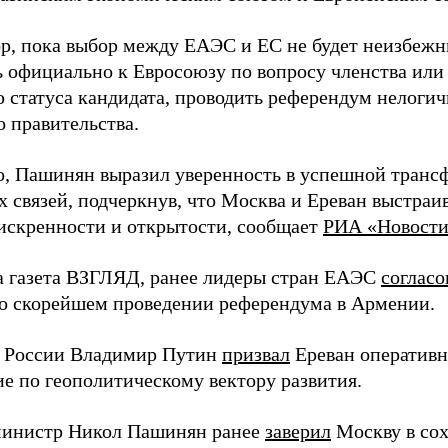
ор, пока выбор между ЕАЭС и ЕС не будет неизбеж
ь официально к Евросоюзу по вопросу членства или
статуса кандидата, проводить референдум нелогичн
о правительства.
о, Пашинян выразил уверенность в успешной транс
х связей, подчеркнув, что Москва и Ереван выстра
 искренности и открытости, сообщает
РИА «Новост
а газета ВЗГЛЯД, ранее лидеры стран ЕАЭС
согласо
 о скорейшем проведении референдума в Армении.
 России Владимир Путин
призвал
Ереван оперативн
ие по геополитическому вектору развития.
инистр Никол Пашинян ранее
заверил
Москву в со