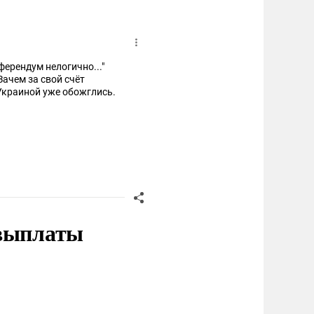
ферендум нелогично..."
Зачем за свой счёт
Украиной уже обожглись.
 выплаты