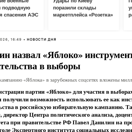
ие военные
Удары по Киеву
П
и подводную
поразили склады
у
я спасения АЭС
маркетплейса «Розетка»
р
и сети «Эпицентр»
026, 16:49 •
НОВОСТИ ДНЯ
ин назвал «Яблоко» инструмен
тельства в выборы
 кампанию «Яблока» в зарубежных соцсетях вложены мил
истрации партии «Яблоко» для участия в выбора
 получили возможность использовать ее как ин
ства в российскую избирательную кампанию. Та
, директор Центра политического анализа, доце
тета при правительстве РФ Павел Данилин на п
толе Экспертного института социальных исслед