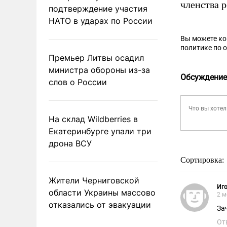
членства 
подтверждение участия
НАТО в ударах по России
Вы можете к
политике по 
Премьер Литвы осадил
министра обороны из-за
Обсуждение
слов о России
На склад Wildberries в
Екатеринбурге упали три
дрона ВСУ
Сортировка:
Жители Черниговской
Иго
области Украины массово
2 м
отказались от эвакуации
За
От