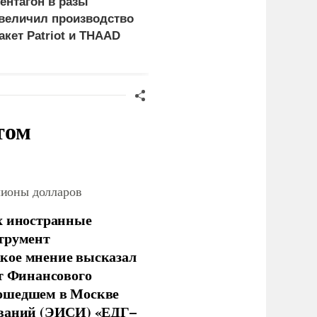
ентагон в разы
Генконсул Оранский:
величил производство
Франция три года не
акет Patriot и THAAD
выдает визу
российскому дипломату
том
лионы долларов
х иностранные
струмент
кое мнение высказал
нт Финансового
рошедшем в Москве
ований (ЭИСИ) «ЕДГ–