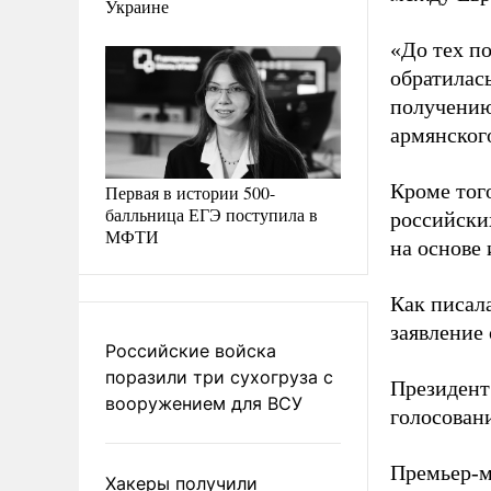
Украине
«До тех п
обратилас
получению 
армянског
Кроме тог
Первая в истории 500-
балльница ЕГЭ поступила в
российски
МФТИ
на основе
Как писал
заявление
Российские войска
поразили три сухогруза с
Президент
вооружением для ВСУ
голосован
Премьер-м
Хакеры получили