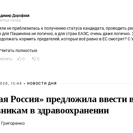
адимир Дорофккв
есяца назад
..или не приблизилась к получению статуса кандидата, проводить ре
о для Пашиняна не логично, а для стран ЕАЭС, очень даже логично. 
одолжать кормить предателей, которые всё равно в ЕС смотрят? С 
Читать полностью
ветить
0
0
026, 12:44 •
НОВОСТИ ДНЯ
ая Россия» предложила ввести
вникам в здравоохранении
 Григоренко