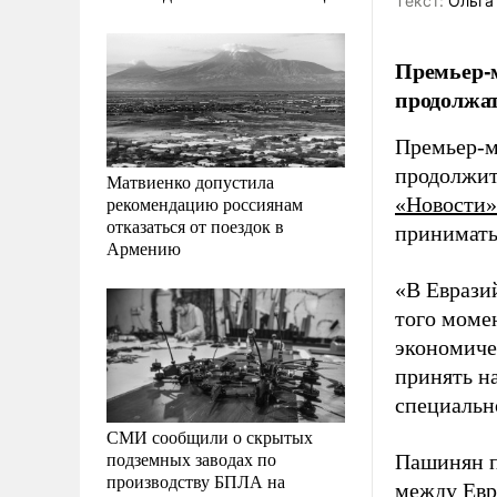
Tекст:
Ольга
Премьер-
продолжат
Премьер-м
продолжит
Матвиенко допустила
рекомендацию россиянам
«Новости»
отказаться от поездок в
принимать
Армению
«В Еврази
того моме
экономиче
принять н
специальн
СМИ сообщили о скрытых
подземных заводах по
Пашинян п
производству БПЛА на
между Евр