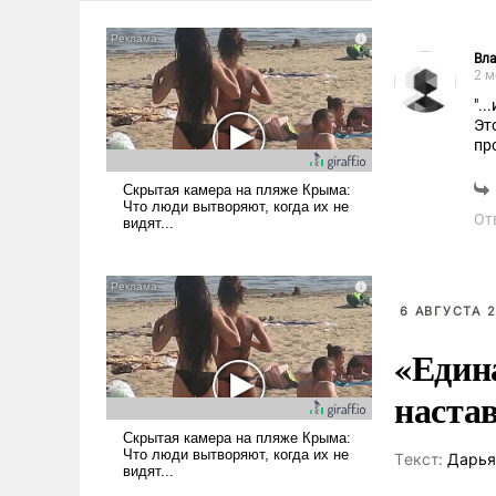
Вл
2 м
".
Эт
пр
От
6 АВГУСТА 2
«Един
наста
Tекст:
Дарья