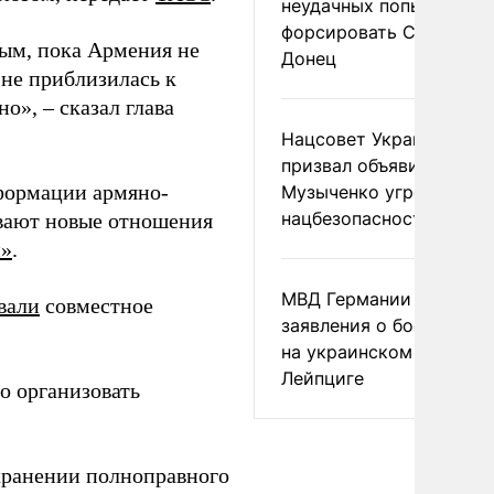
неудачных попытках ВС
форсировать Северски
ным, пока Армения не
Донец
 не приблизилась к
о», – сказал глава
Нацсовет Украины по Т
призвал объявить
формации армяно-
Музыченко угрозой
нацбезопасности
ивают новые отношения
и»
.
МВД Германии отвергл
вали
совместное
заявления о боеприпас
на украинском самолет
Лейпциге
о организовать
хранении полноправного