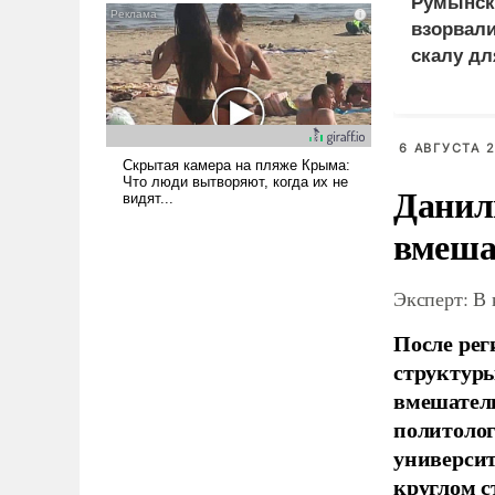
Румынск
псевдонаучной фантастики,
взорвал
стало всерьез обсуждаемой
скалу дл
идеей.
6 АВГУСТА 2
Данил
вмеша
Эксперт: В
После рег
структуры
вмешатель
политолог
универси
круглом с