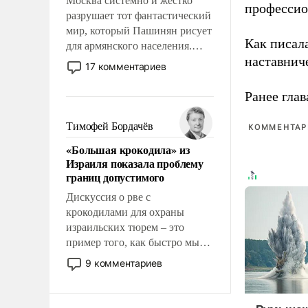
Москва системно и жестко
профессио
разрушает тот фантастический
мир, который Пашинян рисует
Как писал
для армянского населения.
наставнич
Мир, где политические
17 комментариев
прожекты будут безусловно
оплачиваться за счет
Ранее глав
российских
налогоплательщиков и где
Тимофей Бордачёв
КОММЕНТАРИ
Еревану за свои поступки не
«Большая крокодила» из
нужно отвечать.
Израиля показала проблему
границ допустимого
Дискуссия о рве с
крокодилами для охраны
израильских тюрем – это
пример того, как быстро мы
двигаемся по пути
9 комментариев
революционных изменений.
То, что несколько лет назад
было образом для