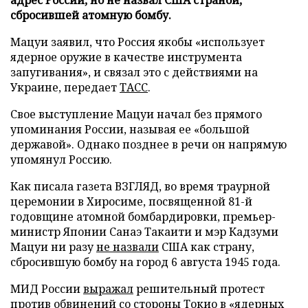
сбросившей атомную бомбу.
Мацуи заявил, что Россия якобы «использует
ядерное оружие в качестве инструмента
запугивания», и связал это с действиями на
Украине, передает
ТАСС
.
Свое выступление Мацуи начал без прямого
упоминания России, называя ее «большой
державой». Однако позднее в речи он напрямую
упомянул Россию.
Как писала газета ВЗГЛЯД, во время траурной
церемонии в Хиросиме, посвященной 81-й
годовщине атомной бомбардировки, премьер-
министр Японии Санаэ Такаити и мэр Кадзуми
Мацуи ни разу
не назвали
США как страну,
сбросившую бомбу на город 6 августа 1945 года.
МИД России
выражал
решительный протест
против обвинений со стороны Токио в «ядерных