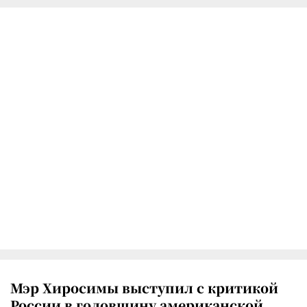
Мэр Хиросимы выступил с критикой
России в годовщину американской