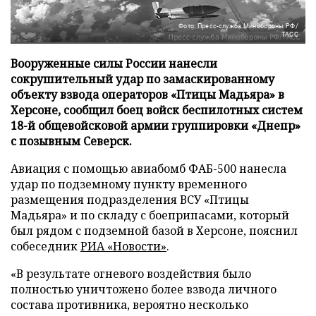
Фото: Пресс-служба Минобороны РФ/
ТАСС
Вооруженные силы России нанесли
сокрушительный удар по замаскированному
объекту взвода операторов «Птицы Мадьяра» в
Херсоне, сообщил боец войск беспилотных систем
18-й общевойсковой армии группировки «Днепр»
с позывным Северск.
Авиация с помощью авиабомб ФАБ-500 нанесла
удар по подземному пункту временного
размещения подразделения ВСУ «Птицы
Мадьяра» и по складу с боеприпасами, который
был рядом с подземной базой в Херсоне, пояснил
собеседник
РИА «Новости»
.
«В результате огневого воздействия было
полностью уничтожено более взвода личного
состава противника, вероятно несколько