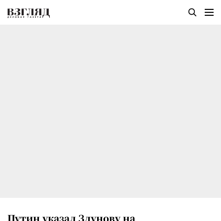
Путин указал Здунову на