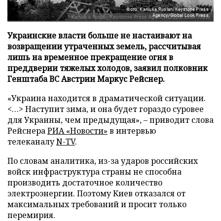
Фото: Kaniuka Ruslan/Keystone Press
Agency/Global Look Press
Украинские власти больше не настаивают на
возвращении утраченных земель, рассчитывая
лишь на временное прекращение огня в
преддверии тяжелых холодов, заявил полковник
Генштаба ВС Австрии Маркус Рейснер.
«Украина находится в драматической ситуации.
<…> Наступит зима, и она будет гораздо суровее
для Украины, чем предыдущая», – приводит слова
Рейснера
РИА «Новости»
в интервью
телеканалу
N-TV
.
По словам аналитика, из-за ударов российских
войск инфраструктура страны не способна
производить достаточное количество
электроэнергии. Поэтому Киев отказался от
максимальных требований и просит только
перемирия.