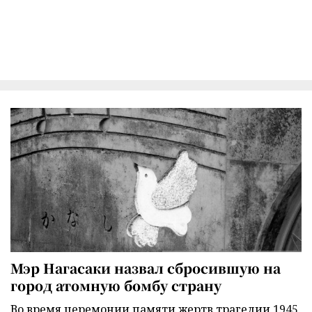
Мэр Нагасаки назвал сбросившую на
город атомную бомбу страну
Во время церемонии памяти жертв трагедии 1945