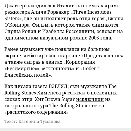
Джаггер находился в Италии на съемках драмы
режиссера Аличе Рорвахер «Three Incestuous
Sisters», где он исполняет роль отца героя Джоша
О'Коннора. Фильм, в котором также снимаются
Сирша Ронан и Изабелла Росселлини, основан на
одноименном визуальном романе 2005 года.
Ранее музыкант уже появлялся на большом
экране, дебютировав в картине «Представление»,
а также сыграв в лентах «Корпорация
«Бессмертие»», «Склонность» и «Побег с
Елисейских полей».
Как писала газета ВЗГЛЯД, сын музыканта The
Rolling Stones Хименеса
рассказал
о последних
словах отца. Хит Brown Sugar
исключили
из
гастрольного тура The Rolling Stones из-за
«расистского содержания».
Текст: Катерина Туманова