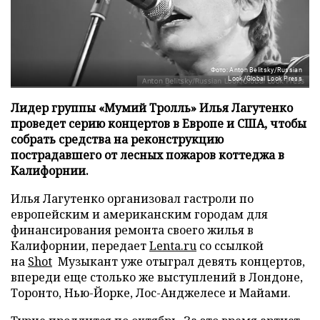
Фото: Anton Belitsky/Russian
Look/Global Look Press
Лидер группы «Мумий Тролль» Илья Лагутенко
проведет серию концертов в Европе и США, чтобы
собрать средства на реконструкцию
пострадавшего от лесных пожаров коттеджа в
Калифорнии.
Илья Лагутенко организовал гастроли по
европейским и американским городам для
финансирования ремонта своего жилья в
Калифорнии, передает
Lenta.ru
со ссылкой
на
Shot
Музыкант уже отыграл девять концертов,
впереди еще столько же выступлений в Лондоне,
Торонто, Нью-Йорке, Лос-Анджелесе и Майами.