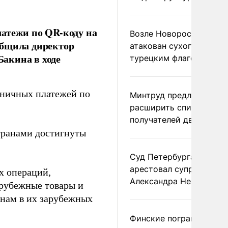
латежи по QR-коду на
Возле Новороссийска
общила директор
атакован сухогруз под
акина в ходе
турецким флагом
аничных платежей по
Минтруд предложил
расширить список
получателей двух пенс
странами достигнуты
Суд Петербурга заочно
арестовал супругу
х операций,
Александра Невзорова
арубежные товары и
анам в их зарубежных
Финские пограничники