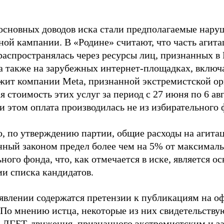
основных доводов иска стали предполагаемые нару
ной кампании. В «Родине» считают, что часть агит
распространялась через ресурсы лиц, признанных 
 а также на зарубежных интернет-площадках, включа
жит компании Meta, признанной экстремистской ор
 стоимость этих услуг за период с 27 июня по 6 ав
и этом оплата производилась не из избирательного 
о, по утверждению партии, общие расходы на агит
нный законом предел более чем на 5% от максималь
ного фонда, что, как отмечается в иске, является 
ии списка кандидатов.
аявлении содержатся претензии к публикациям на о
 По мнению истца, некоторые из них свидетельству
 ЛГБТ-движения, признанного экстремистским и з