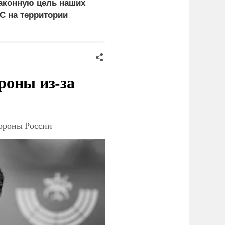
аконную цель наших
объединились для
С на территории
"сокрушительных
ермании
санкций" против России
роны из-за
тороны России