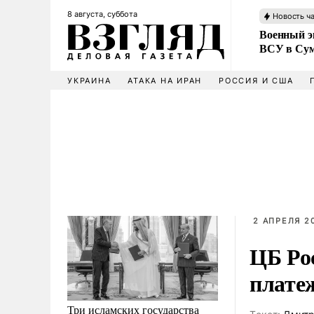
8 августа, суббота
Новость ч
Военный эк
ВСУ в Сум
УКРАИНА
АТАКА НА ИРАН
РОССИЯ И США
2 АПРЕЛЯ 20
ЦБ Ро
плате
Три исламских государства