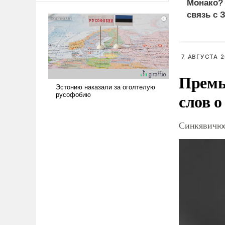
Монако?
американские арсеналы.
связь с 
Сложившаяся ситуация
означает многолетний период
уязвимости США, например,
перед Китаем.
7 АВГУСТА 2
Премь
слов о
Синкявичюс