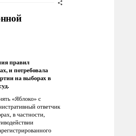
онной
ния правил
ах, и потребовала
ртии на выборах в
уд.
нять «Яблоко» с
инистративный ответчик
ах, в частности,
тиводействии
зарегистрированного