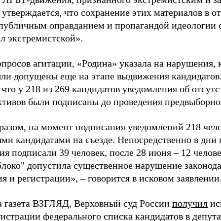
 утверждается, что сохранение этих материалов в о
«публичным оправданием и пропагандой идеологии 
ал экстремистской».
просов агитации, «Родина» указала на нарушения, 
ыли допущены еще на этапе выдвижения кандидатов. 
 что у 218 из 269 кандидатов уведомления об отсу
активов были подписаны до проведения предвыборног
разом, на момент подписания уведомлений 218 чело
ми кандидатами на съезде. Непосредственно в дни 
я подписали 39 человек, после 28 июня – 12 челов
блоко" допустила существенное нарушение законода
 и регистрации», – говорится в исковом заявлении
а газета ВЗГЛЯД, Верховный суд России
получил
ис
гистрации федерального списка кандидатов в депут