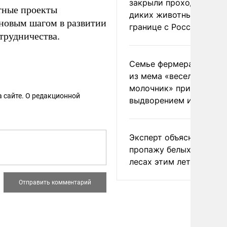
закрыли проходы для
тные проекты
диких животных на
 новым шагом в развитии
границе с Россией
трудничества.
Семье фермера Уолкер
из мема «веселый
молочник» пригрозили
 сайте. О редакционной
выдворением из Росси
Эксперт объяснил
пропажу белых грибов 
лесах этим летом