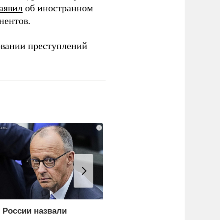
аявил
об иностранном
нентов.
овании преступлений
i
 России назвали
Украина и Финляндия