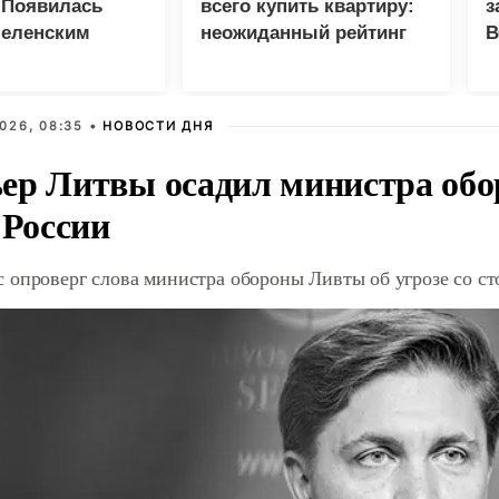
 Появилась
всего купить квартиру:
з
Зеленским
неожиданный рейтинг
В
Г
026, 08:35 •
НОВОСТИ ДНЯ
ер Литвы осадил министра обо
 России
 опроверг слова министра обороны Ливты об угрозе со с