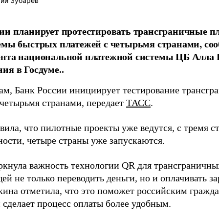
ий Зубарев
ии планирует протестировать трансграничные п
емы быстрых платежей с четырьмя странами, со
нта национальной платежной системы ЦБ Алла Б
ия в Госдуме..
вам, Банк России инициирует тестирование трансгр
 четырьмя странами, передает
ТАСС
.
явила, что пилотные проекты уже ведутся, с тремя 
ности, четыре страны уже запускаются.
ркнула важность технологии QR для трансграничны
ей не только переводить деньги, но и оплачивать з
акина отметила, что это поможет российским гражд
и сделает процесс оплаты более удобным.