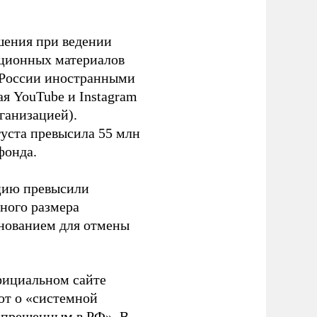
шения при ведении
ационных материалов
в России иностранными
я YouTube и Instagram
ганизацией).
густа превысила 55 млн
фонда.
ацию превысили
ного размера
основанием для отмены
фициальном сайте
ют о «системной
апрещенным в РФ». В