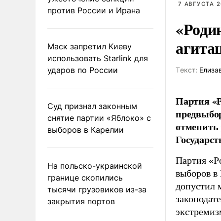
7 АВГУСТА 2
против России и Ирана
«Роди
агита
Маск запретил Киеву
использовать Starlink для
ударов по России
Tекст:
Елиза
Партия «Р
Суд признал законным
предвыбор
снятие партии «Яблоко» с
отменить 
выборов в Карелии
Государст
Партия «Р
На польско-украинской
выборов в
границе скопились
допустил 
тысячи грузовиков из-за
законодат
закрытия портов
экстремиз