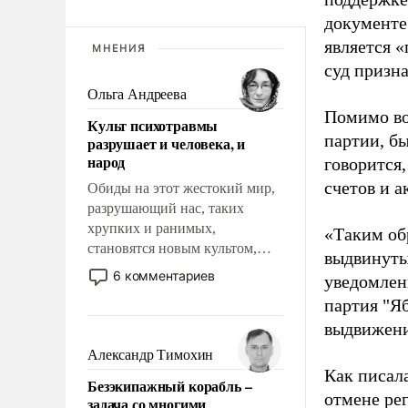
документе
является 
МНЕНИЯ
суд призн
Ольга Андреева
Помимо во
Культ психотравмы
партии, б
разрушает и человека, и
народ
говорится,
счетов и 
Обиды на этот жестокий мир,
разрушающий нас, таких
хрупких и ранимых,
«Таким об
становятся новым культом,
выдвинуты
постепенно вытесняя и
6 комментариев
уведомлени
отменяя традиционное
партия "Я
требование к человеку – быть
выдвижения
мужественным и твердым под
ударами судьбы, брать на себя
Александр Тимохин
ответственность, помогать
Как писал
Безэкипажный корабль –
слабым, идти вперед и
отмене ре
задача со многими