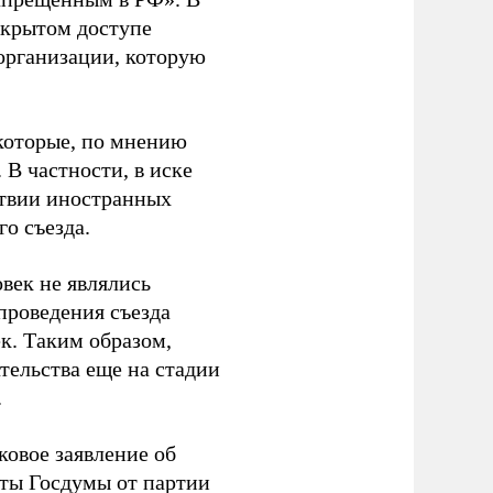
ткрытом доступе
организации, которую
которые, по мнению
В частности, в иске
тствии иностранных
о съезда.
век не являлись
проведения съезда
ек. Таким образом,
тельства еще на стадии
.
ковое заявление об
аты Госдумы от партии