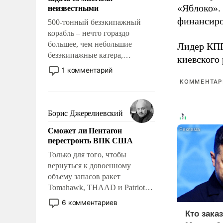
адаптироваться.
неизвестными
«Яблоко».
финансиро
500-тонный безэкипажный
корабль – нечто гораздо
большее, чем небольшие
Лидер КП
безэкипажные катера,
киевского
применение которых уже
1 комментарий
стало обыденностью. Задача по
КОММЕНТАРИ
созданию такого корабля очень
сложна и амбициозна. Однако
и ее реализация радикально
Борис Джерелиевский
поднимет наши боевые
Сможет ли Пентагон
возможности.
перестроить ВПК США
Только для того, чтобы
вернуться к довоенному
объему запасов ракет
Tomahawk, THAAD и Patriot
США потребуется более трех
6 комментариев
лет. Даже небольшая война с
Кто зака
Ираном опустошила