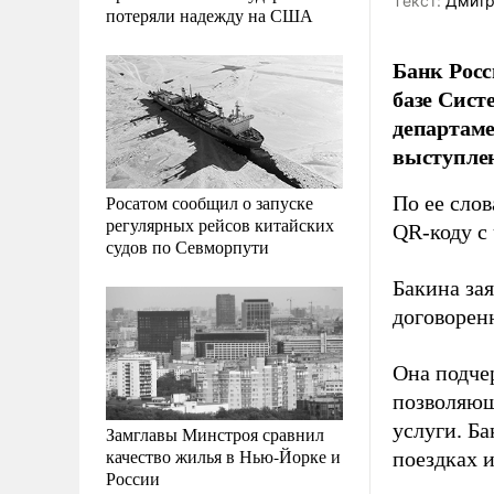
Tекст:
Дмитр
потеряли надежду на США
Банк Росс
базе Сист
департаме
выступлен
Росатом сообщил о запуске
По ее сло
регулярных рейсов китайских
QR-коду с
судов по Севморпути
Бакина за
договорен
Она подче
позволяющ
услуги. Б
Замглавы Минстроя сравнил
качество жилья в Нью-Йорке и
поездках 
России