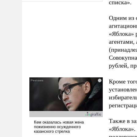
списка».
Одним из 
агитацион
«Яблока» 
агентами,
(принадле
Совокупная
рублей, пр
Кроме тог
установле
избиратель
регистрац
Также в з
«Яблока».
поддержке