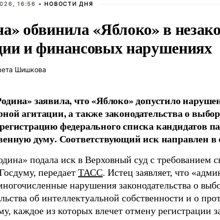
026, 16:56 •
НОВОСТИ ДНЯ
на» обвинила «Яблоко» в незак
ции и финансовых нарушениях
вета Шишкова
одина» заявила, что «Яблоко» допустило наруше
ной агитации, а также законодательства о выбор
регистрацию федерального списка кандидатов па
венную думу. Соответствующий иск направлен в с
одина» подала иск в Верховный суд с требованием с
 Госдуму, передает
ТАСС
. Истец заявляет, что «адм
многочисленные нарушения законодательства о выбор
ельства об интеллектуальной собственности и о про
му, каждое из которых влечет отмену регистрации 