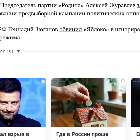
 Председатель партии «Родина» Алексей Журавлев
з
вании предвыборной кампании политических оппо
РФ Геннадий Зюганов
обвинил
«Яблоко» в игнорир
 режима.
И (0)
▼
i
i
зал взрыв в
Где в России проще
В