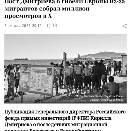
Пост Дмитриева о гибели Европы из-за
мигрантов собрал миллион
просмотров в X
5 августа 2026, 20:12
14
Фото: Gabriela Sarda/Keystone Press
Agency/Global Look Press
Публикация генерального директора Российского
фонда прямых инвестиций (РФПИ) Кирилла
Дмитриева о последствиях миграционной
политики Евросоюза и Великобритании