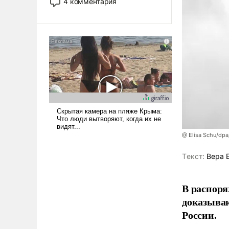
4 комментария
лет. Даже небольшая война с
Ираном опустошила
американские арсеналы.
Сложившаяся ситуация
означает многолетний период
уязвимости США, например,
перед Китаем.
@ Elisa Schu/dpa
Tекст:
Вера 
В распоря
доказыва
России.