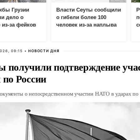
жбы Грузии
Власти Сеуты сообщили
Р
и дело о
о гибели более 100
п
 из-за фейков
человек из-за наплыва
с
иян
мигрантов
в
026, 09:15 •
НОВОСТИ ДНЯ
ы получили подтверждение уча
 по России
окументы о непосредственном участии НАТО в ударах по