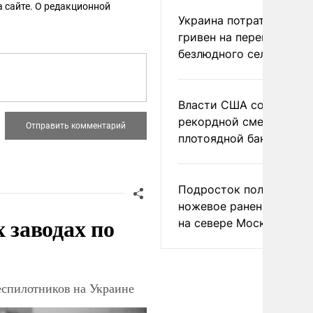
 сайте. О редакционной
Украина потратила 1 мл
гривен на переименова
безлюдного села
Власти США сообщили 
рекордной смертности 
плотоядной бактерии
Подросток получил
ножевое ранение в дра
заводах по
на севере Москвы
еспилотников на Украине