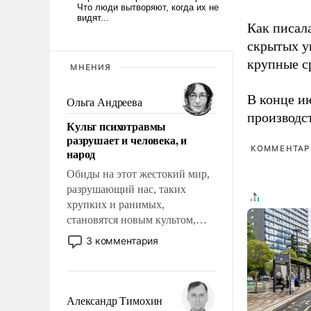
Как писал
скрытых у
крупные с
МНЕНИЯ
В конце и
Ольга Андреева
производс
Культ психотравмы
разрушает и человека, и
КОММЕНТАРИ
народ
Обиды на этот жестокий мир,
разрушающий нас, таких
хрупких и ранимых,
становятся новым культом,
постепенно вытесняя и
3 комментария
отменяя традиционное
требование к человеку – быть
мужественным и твердым под
ударами судьбы, брать на себя
Александр Тимохин