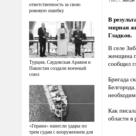
Tекст:
Антон 
ответственность за свою
роковую ошибку
В результ
мирная жи
Гладков.
В селе Зи
женщина п
Турция, Саудовская Аравия и
сообщил г
Пакистан создали военный
союз
Бригада с
Белгорода
необходим
Как писал
области в
«Герани» нанесли удары по
трем судам с вооружением для