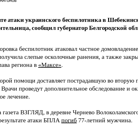
Антонов
ате атаки украинского беспилотника в Шебекинс
тельница, сообщил губернатор Белгородской обл
боровка беспилотник атаковал частное домовладени
олучила слепые осколочные ранения, а также закр
лава региона в
«Максе»
.
корой помощи доставляет пострадавшую во вторую 
. Врачи проведут дополнительное обследование и о
ое лечение.
а газета ВЗГЛЯД, в деревне Чернево Волоколамског
 результате атаки БПЛА
погиб
77-летний мужчина.