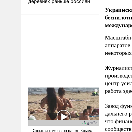
деревнях раньше россиян
Украински
беспилотн
междунаро
Масштабна
аппаратов
некоторых
Журналист
производст
центр уси
работа зде
Завод фун
дальнего 
что финан
сообществ