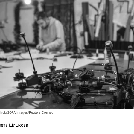
chuk/SOPA Images/Reuters Connect
вета Шишкова