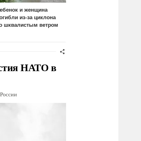
ебенок и женщина
Пост Дмитриева о
огибли из-за циклона
гибели Европы из-за
о шквалистым ветром
мигрантов собрал
 Смоленске
миллион просмотров в
X
стия НАТО в
 России