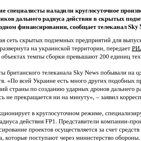
е специалисты наладили круглосуточное произв
иков дальнего радиуса действия в скрытых подз
дном финансировании, сообщает телеканал Sky 
я сеть скрытых подземных предприятий для выпус
 развернута на украинской территории, передает
РИ
 объектах темпы сборки превышают 200 единиц тех
ы британского телеканала Sky News побывали на о
в. «По всей Украине есть много других подобных п
лий страны по созданию ударных дронов дальнего ра
сь не прекращается ни на минуту», – заявил корре
кционирует в круглосуточном режиме, специализир
радиуса действия FP1. Представители компании-про
сирование проектов осуществляется за счет средст
а, которые поступают через министерство обороны.