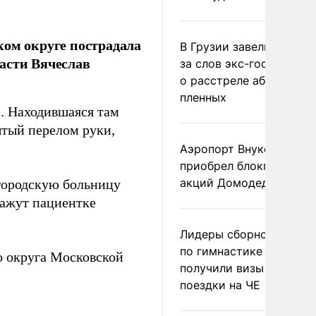
ком округе пострадала
В Грузии завели дело и
асти Вячеслав
за слов экс-госминист
о расстреле абхазских
пленных
е. Находившаяся там
ытый перелом руки,
Аэропорт Внуково
приобрел блокпакет
акций Домодедово
городскую больницу
кажут пациентке
Лидеры сборной Росси
по гимнастике не
о округа Московской
получили визы для
поездки на ЧЕ