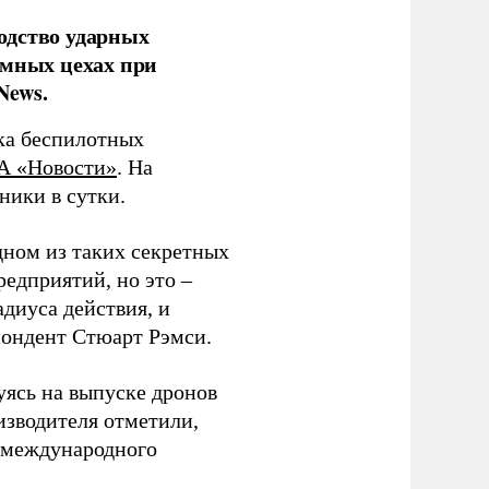
одство ударных
емных цехах при
News.
ка беспилотных
А «Новости»
. На
ники в сутки.
дном из таких секретных
редприятий, но это –
диуса действия, и
спондент Стюарт Рэмси.
уясь на выпуске дронов
изводителя отметили,
в международного