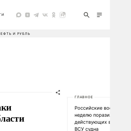
ТИ
НЕФТЬ И РУБЛЬ
ГЛАВНОЕ
аки
Российские военные за
бласти
неделю поразили 34
действующих в интере
ВСУ судна