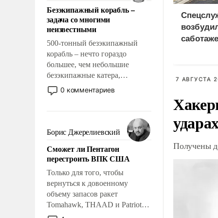
ответственность, помогать
Безэкипажный корабль –
слабым, идти вперед и
Спецслу
задача со многими
адаптироваться.
возбудил
неизвестными
саботаже
500-тонный безэкипажный
про росс
корабль – нечто гораздо
большее, чем небольшие
безэкипажные катера,
7 АВГУСТА 2
применение которых уже
0 комментариев
стало обыденностью. Задача по
Хакер
созданию такого корабля очень
ударах
сложна и амбициозна. Однако
и ее реализация радикально
Борис Джерелиевский
поднимет наши боевые
Получены д
Сможет ли Пентагон
возможности.
перестроить ВПК США
Только для того, чтобы
вернуться к довоенному
объему запасов ракет
Tomahawk, THAAD и Patriot
США потребуется более трех