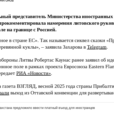
Антонов
ный представитель Министерства иностранных 
прокомментировала намерения литовского руков
ле на границе с Россией.
ное в стране ЕС». Так называется сиквел сказки «
еревянной куклы», – заявила Захарова в
Telegram
.
бороны Литвы Робертас Каунас ранее заявил об иде
инное поле в рамках проекта Евросоюза Eastern Fla
ередает
РИА «Новости»
.
а газета ВЗГЛЯД, весной 2025 года страны Прибалт
вали
выход из Оттавской конвенции для развертыва