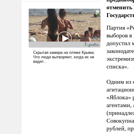
отменить 
Государст
Партия «Р
выборов в
допустил 
законодат
экстремиз
списка».
Одним из 
агитацион
«Яблока» 
агентами,
(принадле
Совокупная
рублей, пр