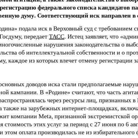
регистрацию федерального списка кандидатов па
венную думу. Соответствующий иск направлен в с
одина» подала иск в Верховный суд с требованием с
 Госдуму, передает
ТАСС
. Истец заявляет, что «адм
многочисленные нарушения законодательства о выбор
ельства об интеллектуальной собственности и о про
му, каждое из которых влечет отмену регистрации 
основных доводов иска стали предполагаемые нару
ной кампании. В «Родине» считают, что часть агит
распространялась через ресурсы лиц, признанных 
 а также на зарубежных интернет-площадках, включа
жит компании Meta, признанной экстремистской ор
 стоимость этих услуг за период с 27 июня по 6 ав
и этом оплата производилась не из избирательного 