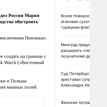
дел России Мария
Возле Новороссийска
одства обустроить
атакован сухогруз под
турецким флагом
Приключения Пиноккио.
Минтруд предложил
расширить список
е создать на границе с
получателей двух пенс
nk Watch («Восточный
Суд Петербурга заочно
арестовал супругу
ики и Польша
Александра Невзорова
ния минных полей.
Финские пограничники