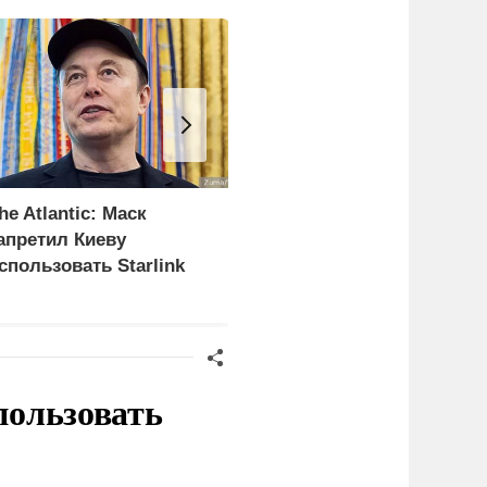
he Atlantic: Маск
Разработкам «народног
апретил Киеву
ВПК» ускорят путь в
спользовать Starlink
войска
ля ударов по России
пользовать