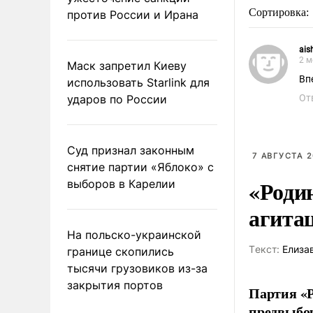
Сортировка:
против России и Ирана
ais
2 м
Маск запретил Киеву
Вп
использовать Starlink для
ударов по России
От
Суд признал законным
7 АВГУСТА 2
снятие партии «Яблоко» с
«Роди
выборов в Карелии
агита
На польско-украинской
Tекст:
Елиза
границе скопились
тысячи грузовиков из-за
закрытия портов
Партия «Р
предвыбор