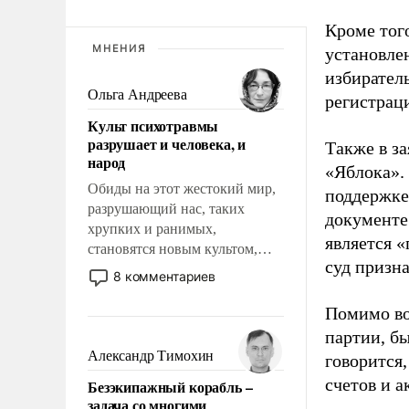
Кроме тог
МНЕНИЯ
установле
избиратель
Ольга Андреева
регистрац
Культ психотравмы
разрушает и человека, и
Также в з
народ
«Яблока».
Обиды на этот жестокий мир,
поддержке
разрушающий нас, таких
документе
хрупких и ранимых,
является 
становятся новым культом,
суд призн
постепенно вытесняя и
8 комментариев
отменяя традиционное
требование к человеку – быть
Помимо во
мужественным и твердым под
партии, б
ударами судьбы, брать на себя
Александр Тимохин
говорится,
ответственность, помогать
счетов и 
Безэкипажный корабль –
слабым, идти вперед и
задача со многими