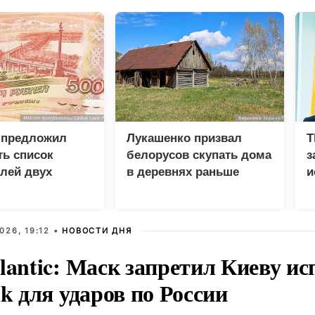
 предложил
Лукашенко призвал
T
ь список
белорусов скупать дома
з
лей двух
в деревнях раньше
и
россиян
д
026, 19:12 •
НОВОСТИ ДНЯ
lantic: Маск запретил Киеву ис
nk для ударов по России