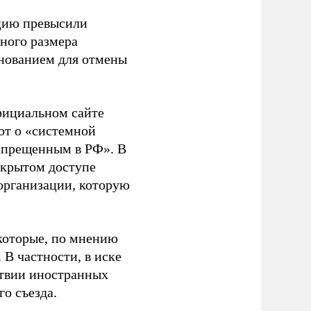
ацию превысили
ного размера
основанием для отмены
фициальном сайте
ют о «системной
апрещенным в РФ». В
ткрытом доступе
организации, которую
которые, по мнению
В частности, в иске
тствии иностранных
о съезда.