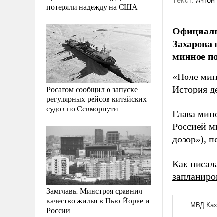
Tекст:
Антон 
потеряли надежду на США
Официаль
Захарова 
минное по
«Поле мин
Росатом сообщил о запуске
История д
регулярных рейсов китайских
судов по Севморпути
Глава мино
Россией м
дозор»), п
Как писал
запланиро
Замглавы Минстроя сравнил
качество жилья в Нью-Йорке и
России