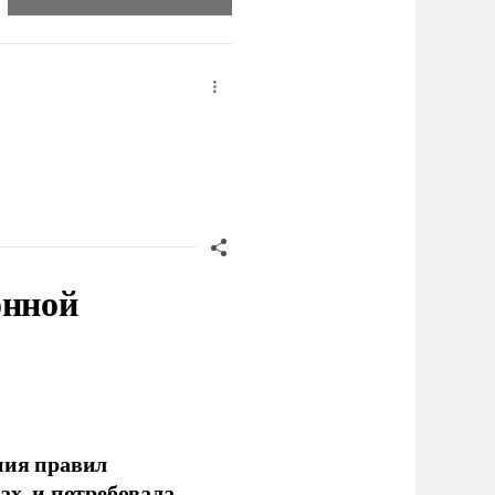
онной
ния правил
ах, и потребовала