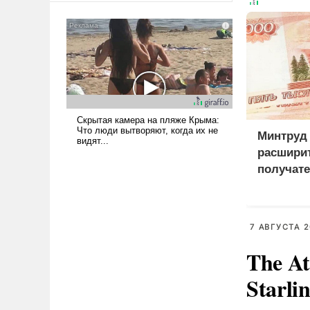
американские арсеналы.
Сложившаяся ситуация
означает многолетний период
уязвимости США, например,
перед Китаем.
Минтруд
расширит
получате
пенсий
7 АВГУСТА 2
The At
Starli