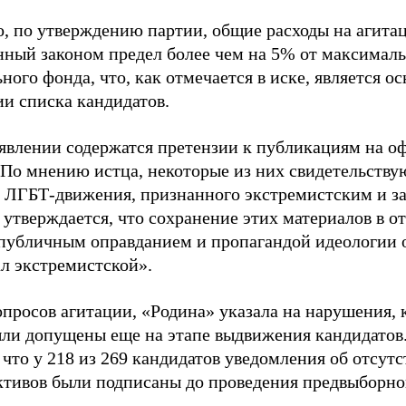
о, по утверждению партии, общие расходы на агит
нный законом предел более чем на 5% от максималь
ного фонда, что, как отмечается в иске, является 
ии списка кандидатов.
аявлении содержатся претензии к публикациям на о
 По мнению истца, некоторые из них свидетельству
 ЛГБТ-движения, признанного экстремистским и з
 утверждается, что сохранение этих материалов в о
«публичным оправданием и пропагандой идеологии 
ал экстремистской».
просов агитации, «Родина» указала на нарушения, 
ыли допущены еще на этапе выдвижения кандидатов. 
 что у 218 из 269 кандидатов уведомления об отсу
активов были подписаны до проведения предвыборног