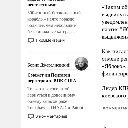
адаптироваться.
неизвестными
«Таким об
500-тонный безэкипажный
выдвинуты
корабль – нечто гораздо
уведомлени
большее, чем небольшие
партия "Я
безэкипажные катера,
выдвижения
применение которых уже
1 комментарий
стало обыденностью. Задача по
созданию такого корабля очень
Как писал
сложна и амбициозна. Однако
отмене ре
и ее реализация радикально
Борис Джерелиевский
«Яблоко».
поднимет наши боевые
финансиро
Сможет ли Пентагон
возможности.
перестроить ВПК США
Лидер КП
Только для того, чтобы
киевского
вернуться к довоенному
объему запасов ракет
Tomahawk, THAAD и Patriot
КОММЕНТАРИ
США потребуется более трех
6 комментариев
лет. Даже небольшая война с
Ираном опустошила