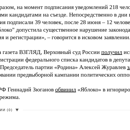
разом, на момент подписания уведомлений 218 чело
ми кандидатами на съезде. Непосредственно в дни 
я подписали 39 человек, после 28 июня – 12 челов
блоко" допустила существенное нарушение законода
 и регистрации», – говорится в исковом заявлении
а газета ВЗГЛЯД, Верховный суд России
получил
ис
гистрации федерального списка кандидатов в депут
 Председатель партии «Родина» Алексей Журавлев
з
вании предвыборной кампании политических оппо
РФ Геннадий Зюганов
обвинил
«Яблоко» в игнорир
 режима.
И (0)
▼