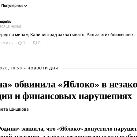
hepelev
есяца назад
ерёд по минам, Калининград захватывать. Рад за этих блаженных.
ветить
1
0
026, 16:56 •
НОВОСТИ ДНЯ
на» обвинила «Яблоко» в незак
ции и финансовых нарушениях
вета Шишкова
одина» заявила, что «Яблоко» допустило наруше
ной агитации, а также законодательства о выбор