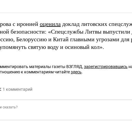
арова с иронией
оценила
доклад литовских спецслуж
ной безопасности: «Спецслужбы Литвы выпустили д
оссию, Белоруссию и Китай главными угрозами для 
 упомянуть святую воду и осиновый кол».
омментировать материалы газеты ВЗГЛЯД,
зарегистрировавшись
на
отношению к комментариям читайте
здесь
.
:
1
комментарий