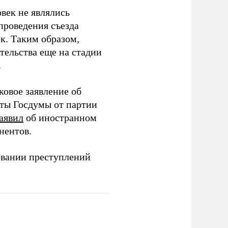
век не являлись
проведения съезда
ек. Таким образом,
тельства еще на стадии
.
ковое заявление об
аты Госдумы от партии
аявил
об иностранном
нентов.
овании преступлений