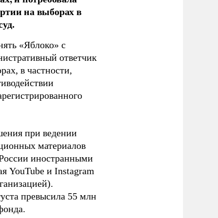
ртии на выборах в
уд.
нять «Яблоко» с
инистративный ответчик
ах, в частности,
тиводействии
зарегистрированного
шения при ведении
ационных материалов
в России иностранными
я YouTube и Instagram
ганизацией).
густа превысила 55 млн
фонда.