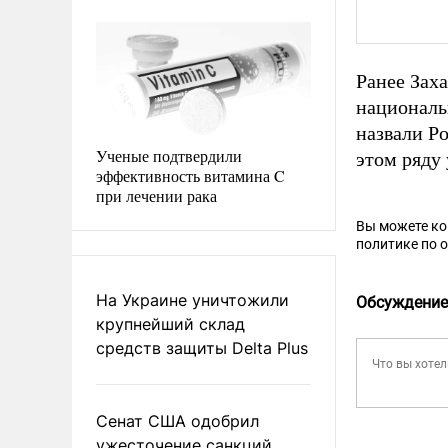
Ранее Зах
националь
назвали Р
Ученые подтвердили
этом ряду
эффективность витамина C
при лечении рака
Вы можете к
политике по 
На Украине уничтожили
Обсуждение
крупнейший склад
средств защиты Delta Plus
Сенат США одобрил
ужесточение санкций