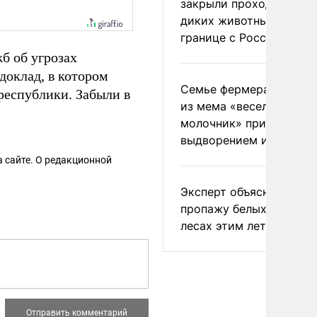
закрыли проходы для
диких животных на
границе с Россией
б об угрозах
оклад, в котором
Семье фермера Уолкер
республики. Забыли в
из мема «веселый
молочник» пригрозили
выдворением из Росси
 сайте. О редакционной
Эксперт объяснил
пропажу белых грибов 
лесах этим летом