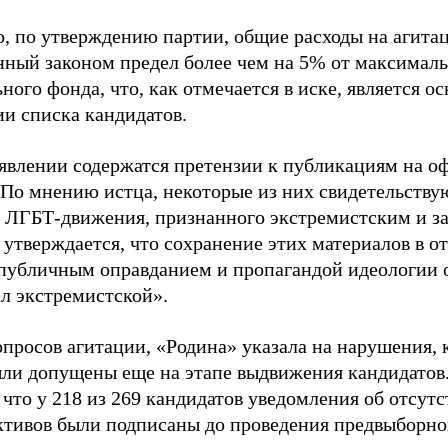
о, по утверждению партии, общие расходы на агит
нный законом предел более чем на 5% от максималь
ного фонда, что, как отмечается в иске, является 
ии списка кандидатов.
аявлении содержатся претензии к публикациям на о
 По мнению истца, некоторые из них свидетельству
 ЛГБТ-движения, признанного экстремистским и з
 утверждается, что сохранение этих материалов в о
«публичным оправданием и пропагандой идеологии 
ал экстремистской».
просов агитации, «Родина» указала на нарушения, 
ыли допущены еще на этапе выдвижения кандидатов. 
 что у 218 из 269 кандидатов уведомления об отсу
активов были подписаны до проведения предвыборног