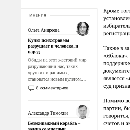
Кроме тог
МНЕНИЯ
установле
избиратель
Ольга Андреева
регистрац
Культ психотравмы
разрушает и человека, и
Также в з
народ
«Яблока».
Обиды на этот жестокий мир,
поддержке
разрушающий нас, таких
документе
хрупких и ранимых,
является 
становятся новым культом,
суд призн
постепенно вытесняя и
8 комментариев
отменяя традиционное
требование к человеку – быть
Помимо во
мужественным и твердым под
партии, б
ударами судьбы, брать на себя
Александр Тимохин
говорится,
ответственность, помогать
Безэкипажный корабль –
счетов и 
слабым, идти вперед и
задача со многими