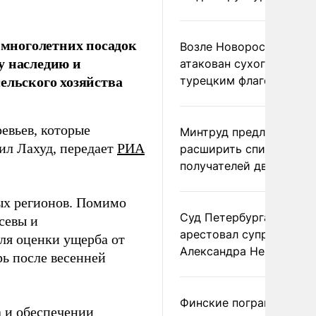
многолетних посадок
Возле Новороссийска
у наследию и
атакован сухогруз под
ельского хозяйства
турецким флагом
евьев, которые
Минтруд предложил
вил Лахуд, передает
РИА
расширить список
получателей двух пенс
ых регионов. Помимо
Суд Петербурга заочно
севы и
арестовал супругу
ля оценки ущерба от
Александра Невзорова
рь после весенней
Финские пограничники
а и обеспечении