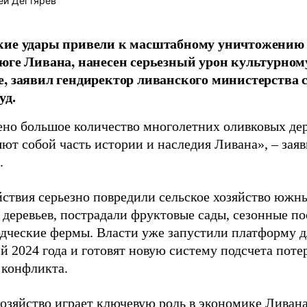
ей Дегтярёв
кие удары привели к масштабному уничтожению 
юге Ливана, нанесен серьезный урон культурном
, заявил гендиректор ливанского министерства с
уд.
но большое количество многолетних оливковых дер
ют собой часть истории и наследия Ливана», – зая
.
йствия серьезно повредили сельское хозяйство южн
 деревьев, пострадали фруктовые сады, сезонные по
дческие фермы. Власти уже запустили платформу д
 2024 года и готовят новую систему подсчета поте
 конфликта.
хозяйство играет ключевую роль в экономике Ливан