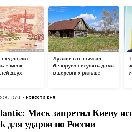
 предложил
Лукашенко призвал
T
ь список
белорусов скупать дома
з
лей двух
в деревнях раньше
и
россиян
д
026, 19:12 •
НОВОСТИ ДНЯ
lantic: Маск запретил Киеву ис
nk для ударов по России