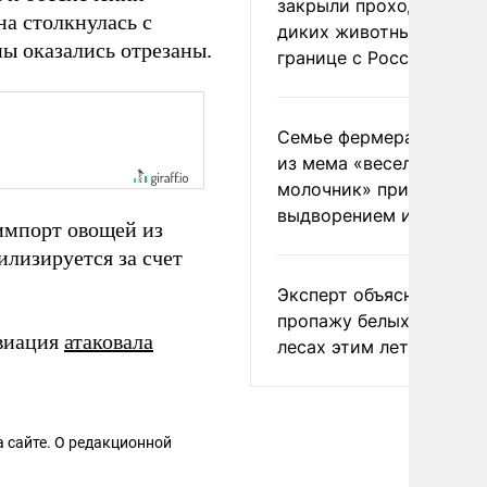
закрыли проходы для
на столкнулась с
диких животных на
ы оказались отрезаны.
границе с Россией
Семье фермера Уолкер
из мема «веселый
молочник» пригрозили
выдворением из Росси
импорт овощей из
илизируется за счет
Эксперт объяснил
пропажу белых грибов 
авиация
атаковала
лесах этим летом
 сайте. О редакционной