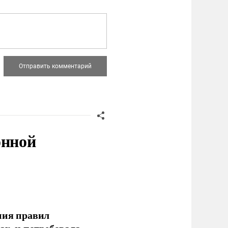
онной
ния правил