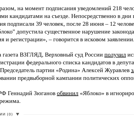
разом, на момент подписания уведомлений 218 чело
ми кандидатами на съезде. Непосредственно в дни 
я подписали 39 человек, после 28 июня – 12 челов
блоко" допустила существенное нарушение законода
 и регистрации», – говорится в исковом заявлении
а газета ВЗГЛЯД, Верховный суд России
получил
ис
гистрации федерального списка кандидатов в депут
 Председатель партии «Родина» Алексей Журавлев
з
вании предвыборной кампании политических оппо
РФ Геннадий Зюганов
обвинил
«Яблоко» в игнорир
 режима.
И (0)
▼