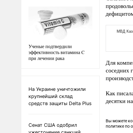
продовольс
дефицитом
Ученые подтвердили
эффективность витамина C
при лечении рака
Для компе
соседних г
производст
На Украине уничтожили
Как писал
крупнейший склад
десятки н
средств защиты Delta Plus
Вы можете к
Сенат США одобрил
политике по 
ужесточение санкций