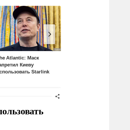
he Atlantic: Маск
Разработкам «народног
апретил Киеву
ВПК» ускорят путь в
спользовать Starlink
войска
ля ударов по России
пользовать