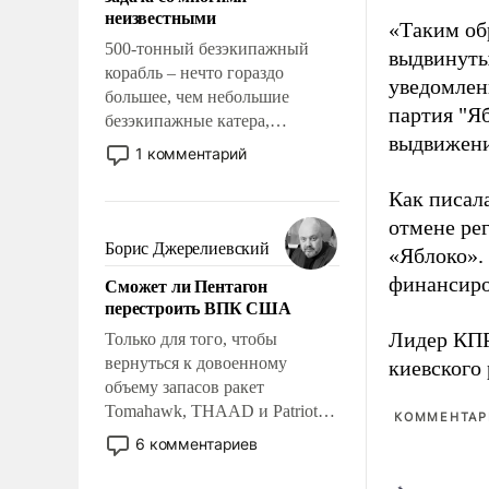
адаптироваться.
неизвестными
«Таким об
500-тонный безэкипажный
выдвинуты
корабль – нечто гораздо
уведомлени
большее, чем небольшие
партия "Я
безэкипажные катера,
выдвижения
применение которых уже
1 комментарий
стало обыденностью. Задача по
созданию такого корабля очень
Как писал
сложна и амбициозна. Однако
отмене ре
и ее реализация радикально
Борис Джерелиевский
«Яблоко».
поднимет наши боевые
финансиро
Сможет ли Пентагон
возможности.
перестроить ВПК США
Лидер КП
Только для того, чтобы
вернуться к довоенному
киевского
объему запасов ракет
Tomahawk, THAAD и Patriot
КОММЕНТАРИ
США потребуется более трех
6 комментариев
лет. Даже небольшая война с
Ираном опустошила