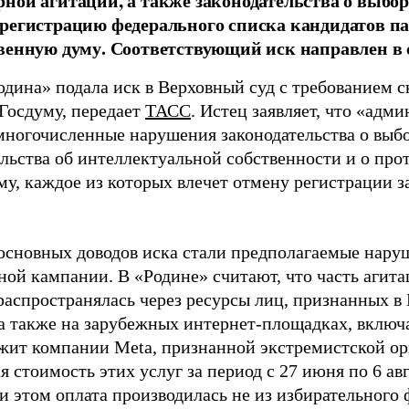
ной агитации, а также законодательства о выбор
регистрацию федерального списка кандидатов па
венную думу. Соответствующий иск направлен в с
одина» подала иск в Верховный суд с требованием с
 Госдуму, передает
ТАСС
. Истец заявляет, что «адм
многочисленные нарушения законодательства о выбор
ельства об интеллектуальной собственности и о про
му, каждое из которых влечет отмену регистрации 
основных доводов иска стали предполагаемые нару
ной кампании. В «Родине» считают, что часть агит
распространялась через ресурсы лиц, признанных 
 а также на зарубежных интернет-площадках, включа
жит компании Meta, признанной экстремистской ор
 стоимость этих услуг за период с 27 июня по 6 ав
и этом оплата производилась не из избирательного 