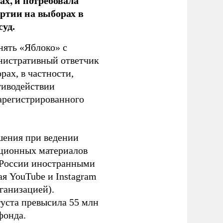
ах, и потребовала
ртии на выборах в
уд.
нять «Яблоко» с
инистративный ответчик
ах, в частности,
тиводействии
зарегистрированного
шения при ведении
ационных материалов
в России иностранными
я YouTube и Instagram
ганизацией).
густа превысила 55 млн
фонда.