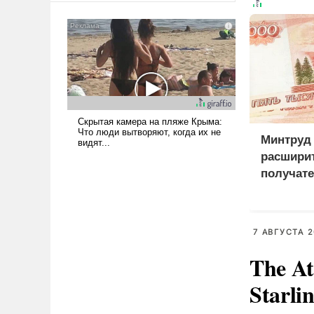
американские арсеналы.
Сложившаяся ситуация
означает многолетний период
уязвимости США, например,
перед Китаем.
Минтруд
расширит
получате
пенсий
7 АВГУСТА 2
The At
Starli