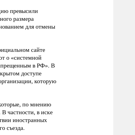
ацию превысили
ного размера
основанием для отмены
фициальном сайте
ют о «системной
апрещенным в РФ». В
ткрытом доступе
организации, которую
которые, по мнению
В частности, в иске
тствии иностранных
о съезда.