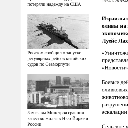
Tекст:
Алекс
потеряли надежду на США
Израильс
оливы на 
экономике
Луейс Лах
Росатом сообщил о запуске
«Уничтоже
регулярных рейсов китайских
представля
судов по Севморпути
«Новости»
Боевые де
оливковых
животново
разрушений
эскалации
Замглавы Минстроя сравнил
качество жилья в Нью-Йорке и
России
Сельское 