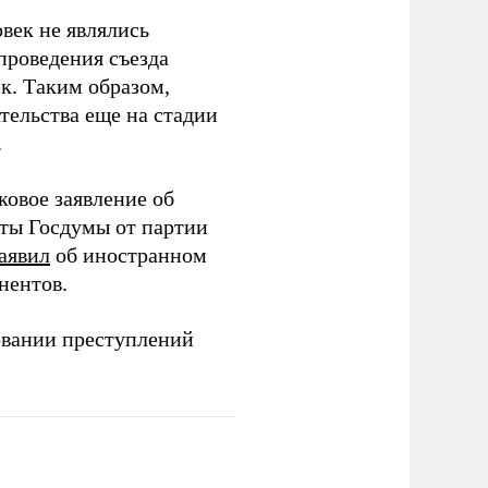
век не являлись
проведения съезда
ек. Таким образом,
тельства еще на стадии
.
ковое заявление об
аты Госдумы от партии
аявил
об иностранном
нентов.
овании преступлений