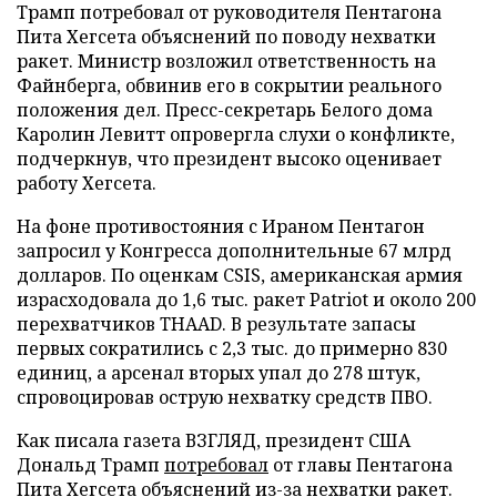
Трамп потребовал от руководителя Пентагона
Пита Хегсета объяснений по поводу нехватки
ракет. Министр возложил ответственность на
Файнберга, обвинив его в сокрытии реального
положения дел. Пресс-секретарь Белого дома
Каролин Левитт опровергла слухи о конфликте,
подчеркнув, что президент высоко оценивает
работу Хегсета.
На фоне противостояния с Ираном Пентагон
запросил у Конгресса дополнительные 67 млрд
долларов. По оценкам CSIS, американская армия
израсходовала до 1,6 тыс. ракет Patriot и около 200
перехватчиков THAAD. В результате запасы
первых сократились с 2,3 тыс. до примерно 830
единиц, а арсенал вторых упал до 278 штук,
спровоцировав острую нехватку средств ПВО.
Как писала газета ВЗГЛЯД, президент США
Дональд Трамп
потребовал
от главы Пентагона
Пита Хегсета объяснений из-за нехватки ракет.