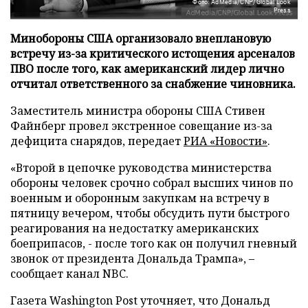
Фото: AdMedia/CNP/Global Look
Press
Минобороны США организовало внеплановую
встречу из-за критического истощения арсеналов
ПВО после того, как американский лидер лично
отчитал ответственного за снабжение чиновника.
Заместитель министра обороны США Стивен
Файнберг провел экстренное совещание из-за
дефицита снарядов, передает
РИА «Новости»
.
«Второй в цепочке руководства министерства
обороны человек срочно собрал высших чинов по
военным и оборонным закупкам на встречу в
пятницу вечером, чтобы обсудить пути быстрого
реагирования на недостатку американских
боеприпасов, - после того как он получил гневный
звонок от президента Дональда Трампа», –
сообщает канал NBC.
Газета Washington Post уточняет, что Дональд