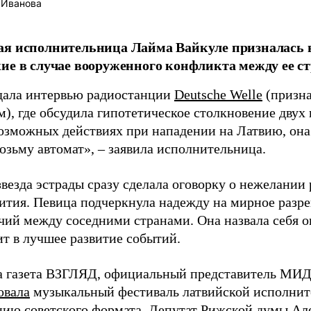
 Иванова
я исполнительница Лайма Вайкуле призналась в
ие в случае вооруженного конфликта между ее ст
дала интервью радиостанции
Deutsche Welle
(призна
), где обсудила гипотетическое столкновение двух 
возможных действиях при нападении на Латвию, она
возьму автомат», – заявила исполнительница.
везда эстрады сразу сделала оговорку о нежелании
ития. Певица подчеркнула надежду на мирное раз
чий между соседними странами. Она назвала себя 
ит в лучшее развитие событий.
а газета ВЗГЛЯД, официальный представитель МИД
овала
музыкальный фестиваль латвийской исполнит
цию советского формата. Депутат Рижской думы Ал