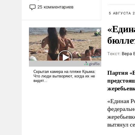
Киеве
то это уже стараются не
25 комментариев
использовать – так же, как
5 АВГУСТА 2
«бабка», «дед», – хотя бы в
«Един
образованной среде, потому
что оно уже несет негативные
бюлле
коннотации.
Tекст:
Вера 
Партия «Е
предстоящ
жеребьевк
«Единая Р
федеральн
жеребьевк
вытянул с