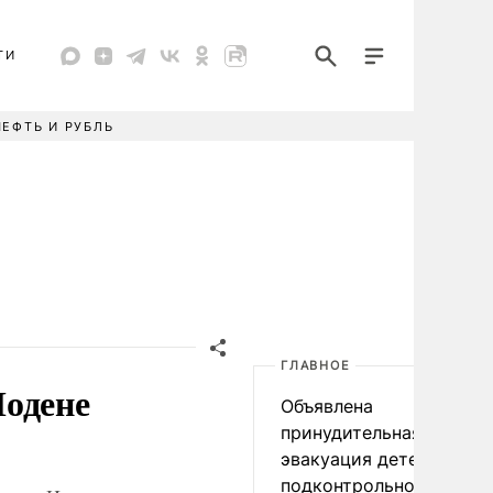
ТИ
НЕФТЬ И РУБЛЬ
ГЛАВНОЕ
Модене
Объявлена
принудительная
эвакуация детей в
подконтрольном Киеву