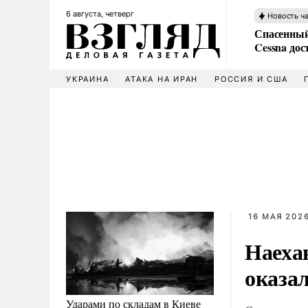
6 августа, четверг
Новость ч
Спасенный
Cessna дос
УКРАИНА
АТАКА НА ИРАН
РОССИЯ И США
16 МАЯ 2026
Наеха
оказа
Ударами по складам в Киеве