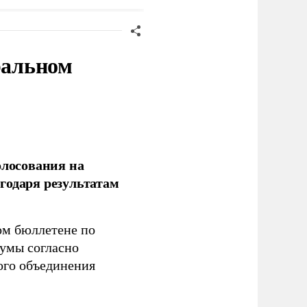
ральном
олосования на
годаря результатам
ом бюллетене по
думы согласно
ого объединения