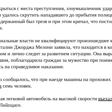
крыться с места преступления, злоумышленник уда
 удалось скрутить нападавшего до прибытия полиц
адержанный был трезв и при этом кричал, что посто
м.
иальные власти не квалифицируют произошедшее ка
талии Джорджа Мелони заявила, что находится в к
вом и лично следит за развитием ситуации. Она вы
шим, поблагодарила граждан за мужество при поимк
ь на справедливое наказание.
о сообщалось, что при наезде машины на прохожих
и
семь человек.
мая легковой автомобиль на высокой скорости
въеха
Лейпциге.