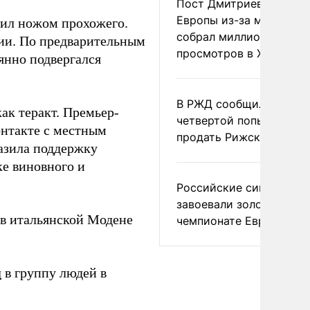
Пост Дмитриева о гибе
Европы из-за мигранто
рил ножом прохожего.
собрал миллион
ии. По предварительным
просмотров в X
янно подвергался
В РЖД сообщили о
к теракт. Премьер-
четвертой попытке
онтакте с местным
продать Рижский вокза
разила поддержку
е виновного и
Российские синхронис
завоевали золото на
 в итальянской Модене
чемпионате Европы
л
в группу людей в