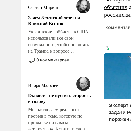
псевдонаучной фантастики,
объяснил
а
Сергей Миркин
стало всерьез обсуждаемой
российски
Зачем Зеленский лезет на
идеей.
Ближний Восток
КОММЕНТАРИ
Украинские лоббисты в США
использовали все свои
возможности, чтобы повлиять
на Трампа в вопросе
предоставления вооружений
0 комментариев
своим нанимателям. Вероятно,
кому-то из тех, кто
консультирует Киев, пришла в
голову мысль: хорошо бы
Игорь Мальцев
продемонстрировать, что
Главное – не пустить старость
Украина вступила в
в голову
вооруженное противостояние
Эксперт
с Ираном.
Мы наблюдаем реальный
задачи Р
прорыв в теме, которую по
поражен
привычке называем
логистич
«старостью». Кстати, и слово-