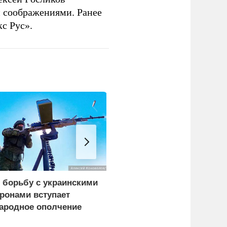
 соображениями. Ранее
с Рус».
 борьбу с украинскими
Росстандарт ограничил
ронами вступает
продажу грузовиков
ародное ополчение
Dongfeng и Zoomlion в
России