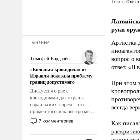
Tекст:
Ольга
Латвийска
руки оруж
Артистка 
МНЕНИЯ
иноагентом
вопрос о 
Тимофей Бордачёв
ответ. «Я 
«Большая крокодила» из
Израиля показала проблему
границ допустимого
При этом з
кровопрол
Дискуссия о рве с
крокодилами для охраны
противоре
израильских тюрем – это
всегда вер
пример того, как быстро мы
двигаемся по пути
7 комментариев
Как писал
революционных изменений.
раскритик
То, что несколько лет назад
эксплуата
было образом для