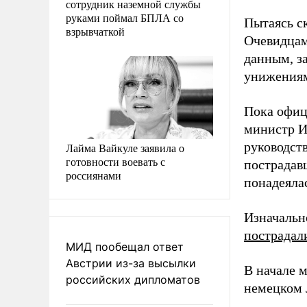
сотрудник наземной службы
руками поймал БПЛА со
Пытаясь с
взрывчаткой
Очевидцам
данным, з
унижения
Пока офиц
министр И
руководст
Лайма Вайкуле заявила о
готовности воевать с
пострадав
россиянами
понадеялас
Изначальн
пострадал
МИД пообещал ответ
Австрии из-за высылки
В начале 
российских дипломатов
немецком 