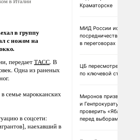
жом в Италии
Краматорске
МИД России исключил
ехал в группу
посредничество Герма
ал с ножом на
в переговорах по Украи
окко.
ии, передает
ТАСС
. В
ЦБ пересмотрел прогно
овек. Одна из раненых
по ключевой ставке
ног.
 в семье марокканских
Миронов призвал Миню
и Генпрокуратуру
проверить «Яблоко»
уацию в соцсети:
перед выборами
игрантов], наехавший в