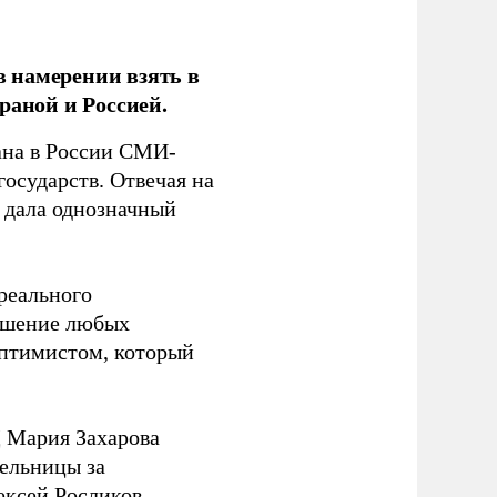
 намерении взять в
раной и Россией.
на в России СМИ-
государств. Отвечая на
 дала однозначный
 реального
решение любых
оптимистом, который
 Мария Захарова
ельницы за
ексей Росликов