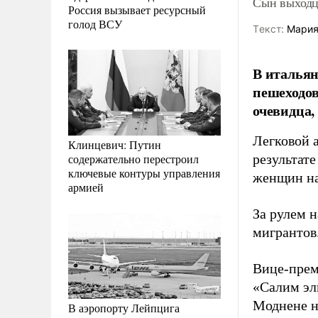
Сын выходц
Россия вызывает ресурсный
голод ВСУ
Tекст:
Мария
В итальян
пешеходов
очевидца,
Легковой 
Клинцевич: Путин
содержательно перестроил
результат
ключевые контуры управления
женщин на
армией
За рулем 
мигрантов.
Вице-прем
«Салим эл
Моднене н
В аэропорту Лейпцига