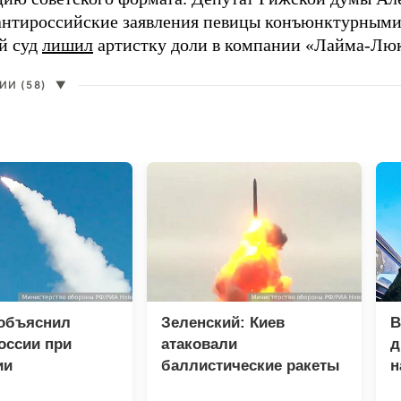
нтироссийские заявления певицы конъюнктурными
й суд
лишил
артистку доли в компании «Лайма-Люк
И (58)
▼
 объяснил
Зеленский: Киев
В
оссии при
атаковали
д
ии
баллистические ракеты
н
еских центров в
и 115 беспилотников