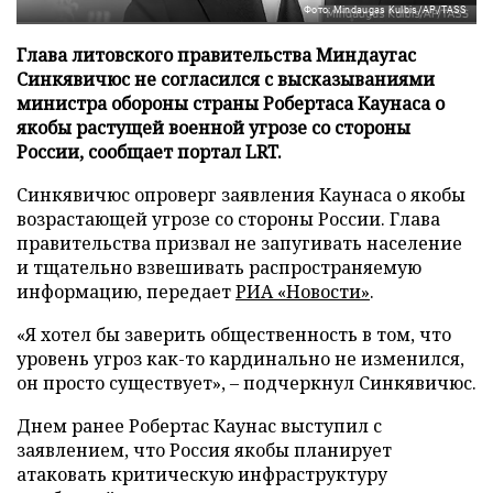
Фото: Mindaugas Kulbis/AP/TASS
Глава литовского правительства Миндаугас
Синкявичюс не согласился с высказываниями
министра обороны страны Робертаса Каунаса о
якобы растущей военной угрозе со стороны
России, сообщает портал LRT.
Синкявичюс опроверг заявления Каунаса о якобы
возрастающей угрозе со стороны России. Глава
правительства призвал не запугивать население
и тщательно взвешивать распространяемую
информацию, передает
РИА «Новости»
.
«Я хотел бы заверить общественность в том, что
уровень угроз как-то кардинально не изменился,
он просто существует», – подчеркнул Синкявичюс.
Днем ранее Робертас Каунас выступил с
заявлением, что Россия якобы планирует
атаковать критическую инфраструктуру