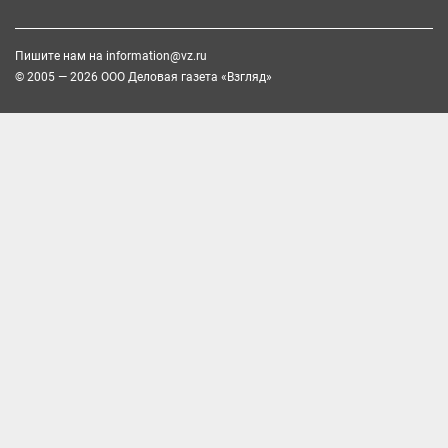
Пишите нам на
information@vz.ru
© 2005 — 2026 ООО Деловая газета «Взгляд»