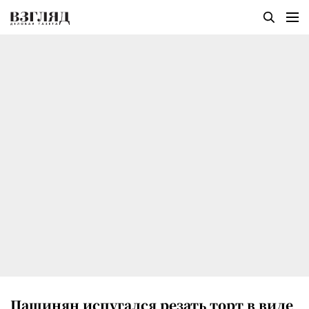
Пашинян испугался резать торт в виде