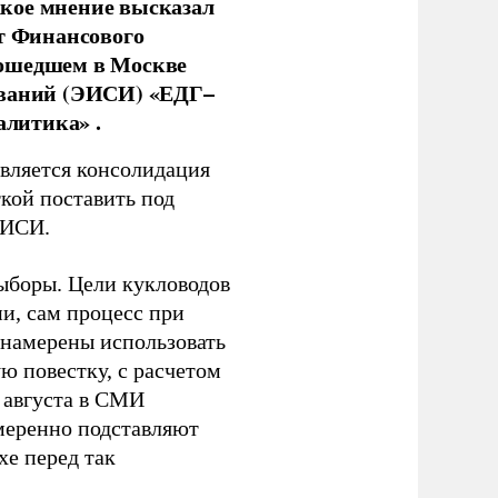
кое мнение высказал
нт Финансового
рошедшем в Москве
ований (ЭИСИ) «ЕДГ–
алитика» .
является консолидация
кой поставить под
ЭИСИ.
ыборы. Цели кукловодов
и, сам процесс при
 намерены использовать
ю повестку, с расчетом
 августа в СМИ
амеренно подставляют
хе перед так