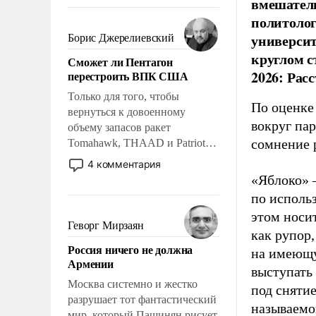
вмешатель
требование к человеку – быть
мужественным и твердым под
политолог
ударами судьбы, брать на себя
универси
Борис Джерелиевский
ответственность, помогать
круглом с
Сможет ли Пентагон
слабым, идти вперед и
2026: Рас
перестроить ВПК США
адаптироваться.
Только для того, чтобы
По оценке
вернуться к довоенному
вокруг па
объему запасов ракет
сомнение 
Tomahawk, THAAD и Patriot
США потребуется более трех
4 комментария
лет. Даже небольшая война с
«Яблоко» 
Ираном опустошила
по исполь
американские арсеналы.
этом носи
Сложившаяся ситуация
Геворг Мирзаян
как рупор
означает многолетний период
Россия ничего не должна
уязвимости США, например,
на имеющу
Армении
перед Китаем.
выступать
Москва системно и жестко
под снятие
разрушает тот фантастический
называемо
мир, который Пашинян рисует