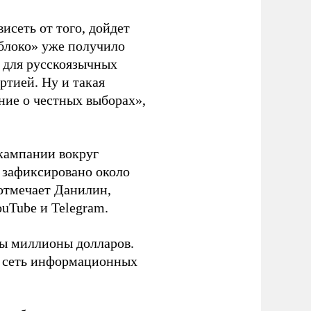
висеть от того, дойдет
блоко» уже получило
а для русскоязычных
ртией. Ну и такая
ние о честных выборах»,
кампании вокруг
о зафиксировано около
 отмечает Данилин,
ouTube и Telegram.
ны миллионы долларов.
ю сеть информационных