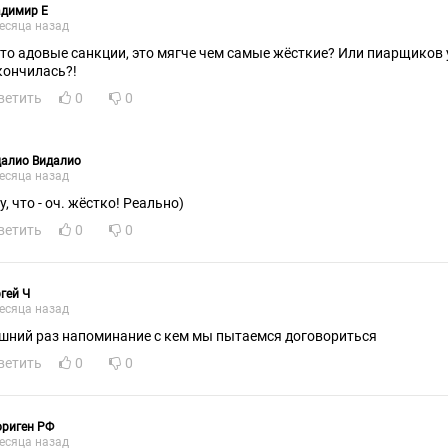
адимир Е
есяца назад
что адовые санкции, это мягче чем самые жёсткие? Или пиарщиков
кончилась?!
ветить
0
0
далио Видалио
есяца назад
ну, что - оч. жёстко! Реально)
ветить
0
0
гей Ч
есяца назад
шний раз напоминание с кем мы пытаемся договориться
ветить
0
0
ориген РФ
есяца назад