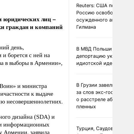
Reuters: США попросил
Россию освободить
и юридических лиц –
осужденного американ
ки граждан и компаний
Гилмана
ний день,
В МВД Польши назвали
и борется с ней на
депортацию украинцев
ва в выборы в Армении»,
идиотской идеей
В Грузии завели дело и
«Воин» и министра
за слов экс-госминист
ичастности к выдаче
о расстреле абхазских
ию несовершеннолетних.
пленных
ного дизайна (SDA) и
ии информационных
Турция, Саудовская
у Армении, заявила