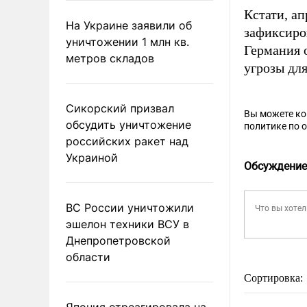
Кстати, а
На Украине заявили об
зафиксиро
уничтожении 1 млн кв.
Германия 
метров складов
угрозы дл
Сикорский призвал
Вы можете к
обсудить уничтожение
политике по 
российских ракет над
Украиной
Обсуждение
ВС России уничтожили
эшелон техники ВСУ в
Днепропетровской
области
Сортировка:
Япония отреагировала на