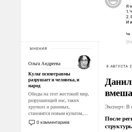
Я 
1.
2.
И 
ка
От
МНЕНИЯ
Ольга Андреева
6 АВГУСТА 2
Культ психотравмы
Данил
разрушает и человека, и
народ
вмеша
Обиды на этот жестокий мир,
разрушающий нас, таких
Эксперт: В
хрупких и ранимых,
становятся новым культом,
После рег
постепенно вытесняя и
0 комментариев
структуры
отменяя традиционное