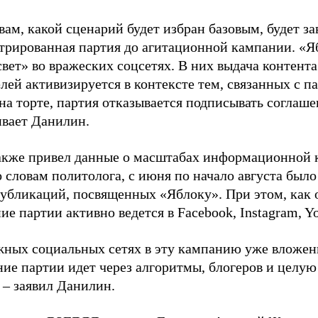
вам, какой сценарий будет избран базовым, будет за
стрированная партия до агитационной кампании. «Я
свет» во вражеских соцсетях. В них выдача контент
лей активизируется в контексте тем, связанных с па
на торте, партия отказывается подписывать соглаше
ивает Данилин.
акже привел данные о масштабах информационной 
о словам политолога, с июня по начало августа был
 публикаций, посвященных «Яблоку». При этом, как
е партии активно ведется в Facebook, Instagram, Y
жных социальных сетях в эту кампанию уже вложе
ие партии идет через алгоритмы, блогеров и целу
 – заявил Данилин.