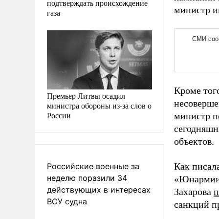
подтверждать происхождение
министр и
газа
Кроме того
Премьер Литвы осадил
несоверше
министра обороны из-за слов о
России
министр п
сегодняшн
объектов.
Как писал
Российские военные за
неделю поразили 34
«Юнармии»
действующих в интересах
Захарова
п
ВСУ судна
санкций п