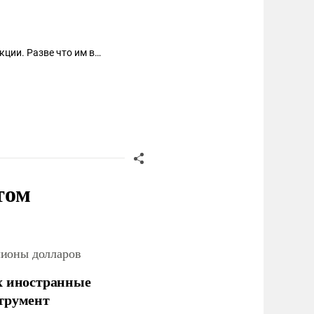
кции. Разве что им в
том
лионы долларов
х иностранные
струмент