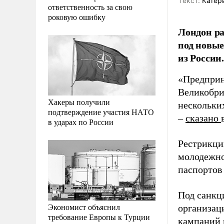
Tекст:
Катер
ответственность за свою
роковую ошибку
Лондон ра
под новы
из России.
«Предприн
Великобри
Хакеры получили
нескольки
подтверждение участия НАТО
–
сказано
в ударах по России
Рестрикци
молодежно
паспортов
Под санкц
Экономист объяснил
организац
требование Европы к Турции
кампаний 