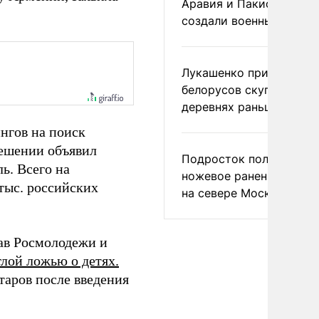
Аравия и Пакистан
создали военный союз
Лукашенко призвал
белорусов скупать дом
деревнях раньше росси
ингов на поиск
решении объявил
Подросток получил
ь. Всего на
ножевое ранение в дра
тыс. российских
на севере Москвы
ав Росмолодежи и
глой ложью о детях.
таров после введения