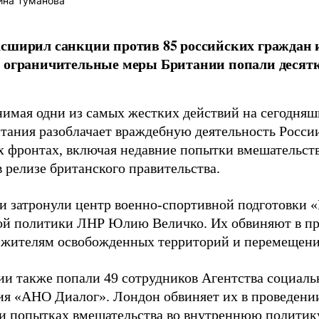
ина Туманова
сширил санкции против 85 российских граждан 
е ограничительные меры Британии попали десят
имая одни из самых жестких действий на сегодняш
тания разоблачает враждебную деятельность России 
х фронтах, включая недавние попытки вмешательст
в релизе британского правительства.
и затронули центр военно-спортивной подготовки 
й политики ЛНР Юлию Величко. Их обвиняют в пр
 жителям освобожденных территорий и перемещен
ии также попали 49 сотрудников Агентства социаль
ия «АНО Диалог». Лондон обвиняет их в проведен
и попытках вмешательства во внутреннюю политик