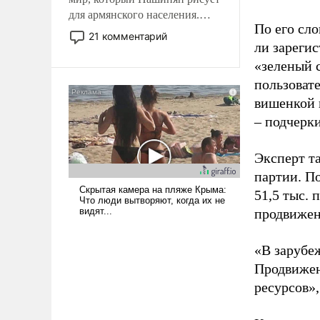
для армянского населения.
По его сло
Мир, где политические
21 комментарий
ли зареги
прожекты будут безусловно
оплачиваться за счет
«зеленый 
российских
пользовате
налогоплательщиков и где
вишенкой 
Еревану за свои поступки не
– подчерк
нужно отвечать.
Эксперт т
партии. П
51,5 тыс.
продвижени
«В зарубе
Продвижен
ресурсов»,