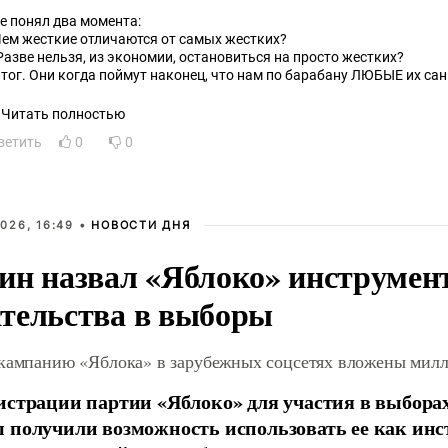
не понял два момента:
Чем жесткие отличаются от самых жестких?
 Разве нельзя, из экономии, остановиться на просто жестких?
итог. Они когда поймут наконец, что нам по барабану ЛЮБЫЕ их сан
честве снотворного, чтобы Орешник лишний раз не снился
Читать полностью
ветить
0
0
026, 16:49 •
НОВОСТИ ДНЯ
ин назвал «Яблоко» инструмен
тельства в выборы
 кампанию «Яблока» в зарубежных соцсетях вложены мил
истрации партии «Яблоко» для участия в выбора
 получили возможность использовать ее как ин