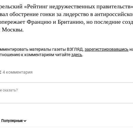
прельский «Рейтинг недружественных правительств»
вал обострение гонки за лидерство в антироссийско
опережает Францию и Британию, но последние соз
я Москвы.
омментировать материалы газеты ВЗГЛЯД,
зарегистрировавшись
на
отношению к комментариям читайте
здесь
.
:
4
комментария