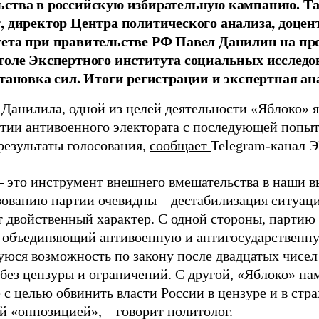
ства в российскую избирательную кампанию. Та
, директор Центра политического анализа, доце
тета при правительстве РФ Павел Данилин на п
толе Экспертного института социальных исслед
становка сил. Итоги регистрации и экспертная ан
 Данилила, одной из целей деятельности «Яблоко» 
ртии антивоенного электората с последующей попыт
результаты голосования,
сообщает
Telegram-канал 
– это инструмент внешнего вмешательства в наши в
зованию партии очевидны – дестабилизация ситуаци
т двойственный характер. С одной стороны, партию
, объединяющий антивоенную и антигосударственну
юся возможность по закону после двадцатых чисел
 без цензуры и ограничений. С другой, «Яблоко» н
 с целью обвинить власти России в цензуре и в стра
й «оппозицией», – говорит политолог.