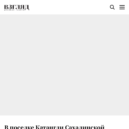
В поселке Катангли Сахалинской