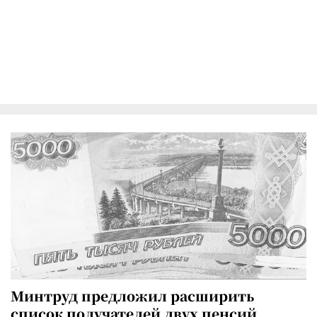
Минтруд предложил расширить
список получателей двух пенсий