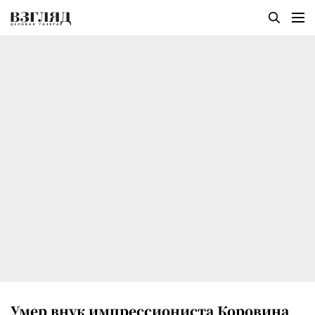
Умер внук импрессиониста Коровина