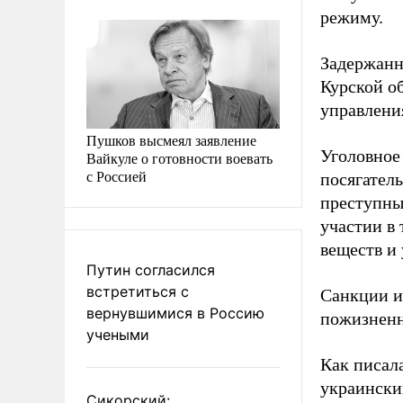
режиму.
Задержанн
Курской о
управлени
Пушков высмеял заявление
Уголовное 
Вайкуле о готовности воевать
с Россией
посягатель
преступны
участии в
веществ и 
Путин согласился
встретиться с
Санкции и
вернувшимися в Россию
пожизненн
учеными
Как писал
украински
Сикорский: