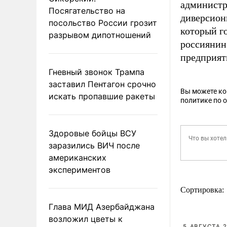
администр
Посягательство на
диверсион
посольство России грозит
который г
разрывом дипотношений
россиянин
предприят
Гневный звонок Трампа
заставил Пентагон срочно
Вы можете к
искать пропавшие ракеты
политике по 
Здоровые бойцы ВСУ
заразились ВИЧ после
американских
экспериментов
Сортировка:
Глава МИД Азербайджана
возложил цветы к
5 АВГУСТА 2