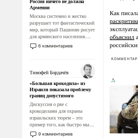
Россия ничего не должна
уязвимости США, например,
Армении
перед Китаем.
Как писал
Москва системно и жестко
раскритик
разрушает тот фантастический
эксплуата
мир, который Пашинян рисует
объяснил
а
для армянского населения.
Мир, где этому населению все
российски
6 комментариев
должны просто по
определению, где его
КОММЕНТАРИ
политические прожекты будут
беспрекословно оплачиваться
Тимофей Бордачёв
за счет российских
«Большая крокодила» из
налогоплательщиков и где за
Израиля показала проблему
свои поступки не нужно
границ допустимого
отвечать.
Дискуссия о рве с
крокодилами для охраны
израильских тюрем – это
пример того, как быстро мы
двигаемся по пути
9 комментариев