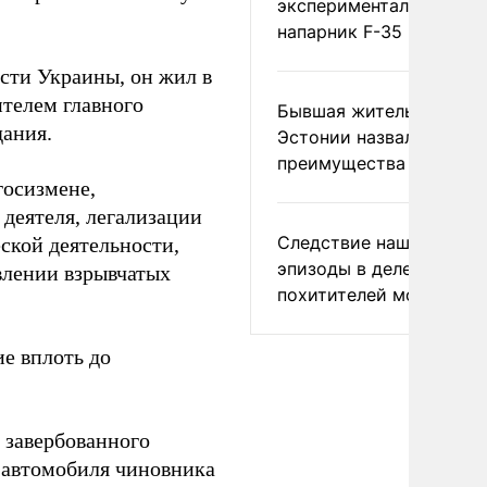
экспериментальный др
напарник F-35
ти Украины, он жил в
ителем главного
Бывшая жительница
дания.
Эстонии назвала главн
преимущества России
госизмене,
 деятеля, легализации
Следствие нашло новы
ской деятельности,
эпизоды в деле
влении взрывчатых
похитителей москвичек
е вплоть до
завербованного
 автомобиля чиновника