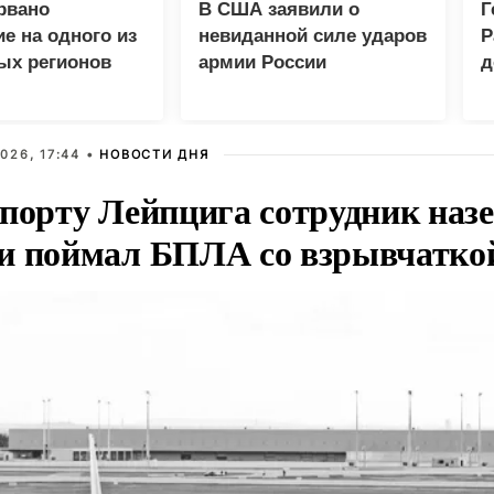
рвано
В США заявили о
Г
е на одного из
невиданной силе ударов
Р
ых регионов
армии России
д
п
п
026, 17:44 •
НОВОСТИ ДНЯ
опорту Лейпцига сотрудник наз
и поймал БПЛА со взрывчатко