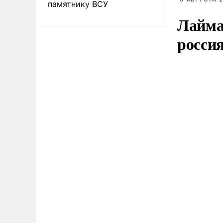
памятнику ВСУ
Лайма 
росси