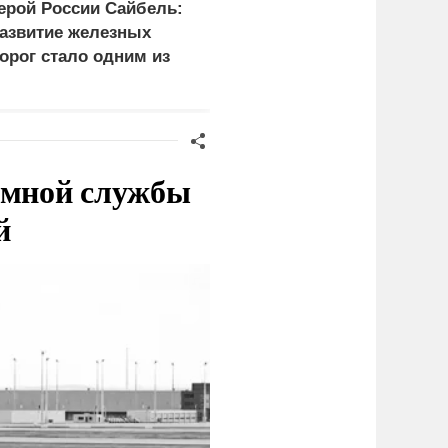
ерой России Сайбель:
Эксперт объяснил
азвитие железных
задачи России при
орог стало одним из
поражении
риоритетов Народной
логистических центров 
рограммы ЕР
Киеве
емной службы
й