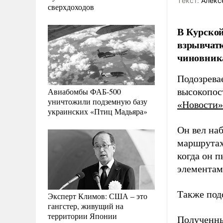
Tекст:
Алекс
сверхдоходов
В Курской
взрывчатк
чиновник
Подозрева
Авиабомбы ФАБ-500
высокопос
уничтожили подземную базу
«Новости»
украинских «Птиц Мадьяра»
Он вел на
маршрутах
когда он 
элементам
Также под
Эксперт Климов: США – это
гангстер, живущий на
территории Японии
Полученны