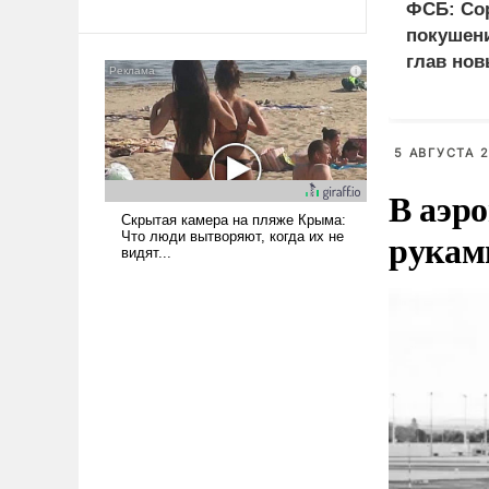
революционных изменений.
ФСБ: Со
То, что несколько лет назад
покушени
было образом для
глав нов
псевдонаучной фантастики,
стало всерьез обсуждаемой
идеей.
5 АВГУСТА 2
В аэр
рукам