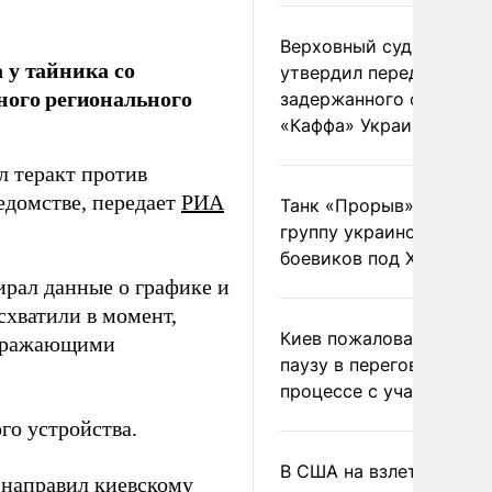
Верховный суд Швеции
 у тайника со
утвердил передачу
ного регионального
задержанного сухогруз
«Каффа» Украине
л теракт против
едомстве, передает
РИА
Танк «Прорыв» уничто
группу украинских
боевиков под Харьково
ирал данные о графике и
хватили в момент,
Киев пожаловался на
 поражающими
паузу в переговорном
процессе с участием 
го устройства.
В США на взлете разби
 направил киевскому