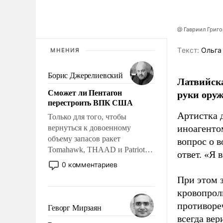
@ Гавриил Григ
Tекст:
Ольга
МНЕНИЯ
Борис Джерелиевский
Латвийска
Сможет ли Пентагон
руки оруж
перестроить ВПК США
Артистка 
Только для того, чтобы
иноагентом
вернуться к довоенному
объему запасов ракет
вопрос о 
Tomahawk, THAAD и Patriot
ответ. «Я 
США потребуется более трех
0 комментариев
лет. Даже небольшая война с
При этом з
Ираном опустошила
кровопрол
американские арсеналы.
Сложившаяся ситуация
противоре
Геворг Мирзаян
означает многолетний период
всегда вер