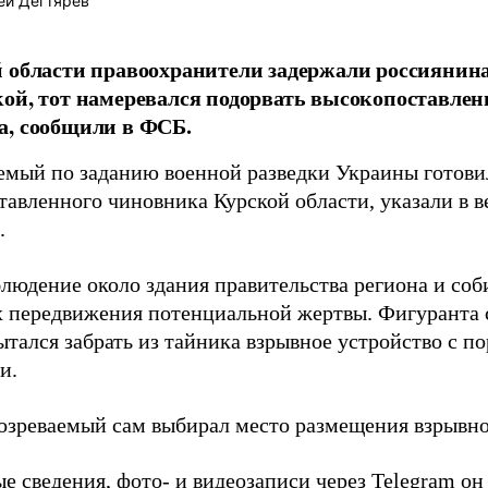
ей Дегтярёв
 области правоохранители задержали россиянина
ой, тот намеревался подорвать высокопоставлен
а, сообщили в ФСБ.
емый по заданию военной разведки Украины готови
тавленного чиновника Курской области, указали в в
.
блюдение около здания правительства региона и соб
 передвижения потенциальной жертвы. Фигуранта с
пытался забрать из тайника взрывное устройство с
и.
озреваемый сам выбирал место размещения взрывно
е сведения, фото- и видеозаписи через Telegram он