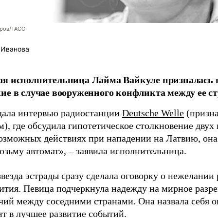
оров/ТАСС
 Иванова
я исполнительница Лайма Вайкуле призналась в
ие в случае вооруженного конфликта между ее ст
дала интервью радиостанции
Deutsche Welle
(призна
), где обсудила гипотетическое столкновение двух 
возможных действиях при нападении на Латвию, она
возьму автомат», – заявила исполнительница.
везда эстрады сразу сделала оговорку о нежелании
ития. Певица подчеркнула надежду на мирное раз
чий между соседними странами. Она назвала себя 
ит в лучшее развитие событий.