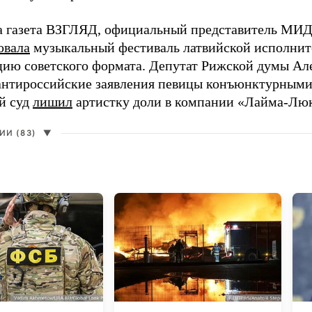
а газета ВЗГЛЯД, официальный представитель МИД
овала
музыкальный фестиваль латвийской исполнит
цию советского формата. Депутат Рижской думы Ал
нтироссийские заявления певицы конъюнктурными
й суд
лишил
артистку доли в компании «Лайма-Люк
И (83)
▼