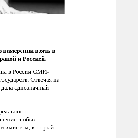
 намерении взять в
раной и Россией.
на в России СМИ-
государств. Отвечая на
 дала однозначный
 реального
решение любых
оптимистом, который