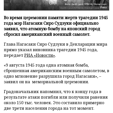
Фото: Keith Levit/STRKHL/Global Look
Press
Во время церемонии памяти жертв трагедии 1945
года мэр Нагасаки Сиро Судзуки официально
заявил, что атомную бомбу на японский город
сбросил американский военный самолет.
Глава Нагасаки Сиро Судзуки в Декларации мира
прямо указал виновника трагедии 1945 года,
передает
РИА «Новости»
.
«9 августа 1945 года одна атомная бомба,
сброшенная американским военным самолетом, в
одно мгновение разрушила город Нагасаки», –
заявил он на мемориальной церемонии.
Градоначальник напомнил, что к концу года в
результате атаки погибли или получили ранения
около 150 тыс. человек. Это составило примерно
две трети населения города на тот момент.