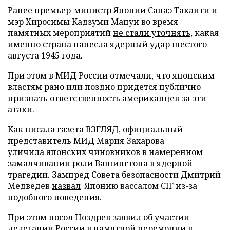
Ранее премьер-министр Японии Санаэ Такаити и
мэр Хиросимы Кадзуми Мацуи во время
памятных мероприятий
не стали уточнять
, какая
именно страна нанесла ядерный удар шестого
августа 1945 года.
При этом в МИД России отмечали, что японским
властям рано или поздно придется публично
признать ответственность американцев за эти
атаки.
Как писала газета ВЗГЛЯД, официальный
представитель МИД Мария Захарова
уличила
японских чиновников в намеренном
замалчивании роли Вашингтона в ядерной
трагедии. Зампред Совета безопасности Дмитрий
Медведев
назвал
Японию вассалом CIF из-за
подобного поведения.
При этом посол Ноздрев
заявил
об участии
делегации России в памятной церемонии в