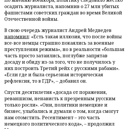
По мнению военкора, политику следовало жестко
осадить журналиста, напомнив о 27 млн убитых
фашистами советских граждан во время Великой
Отечественной войны.
В свою очередь журналист Андрей Медведев
напомнил
: «Есть такая иллюзия, что после войны
все-все немцы страшно покаялись за военные
преступления режима», но в реальности «большая
часть просто затаились, поглубже запрятав
досаду и обиду из-за того, что не получилось у
них построить Третий рейх с русскими рабами».
«Если где и была серьезная историческая
рефлексия, то в ГДР», – добавил он.
Спустя десятилетия «досада от поражения,
реваншизм, ненависть к презренным русским
только росли». «Они, политики немецкие и
бизнес, улыбались и думали о том, когда смогут
нам отомстить. Ресентимент – это часть
немецкого политического кода», – продолжил