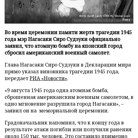
Фото: Keith Levit/STRKHL/Global Look
Press
Во время церемонии памяти жертв трагедии 1945
года мэр Нагасаки Сиро Судзуки официально
заявил, что атомную бомбу на японский город
сбросил американский военный самолет.
Глава Нагасаки Сиро Судзуки в Декларации мира
прямо указал виновника трагедии 1945 года,
передает
РИА «Новости»
.
«9 августа 1945 года одна атомная бомба,
сброшенная американским военным самолетом, в
одно мгновение разрушила город Нагасаки», –
заявил он на мемориальной церемонии.
Градоначальник напомнил, что к концу года в
результате атаки погибли или получили ранения
около 150 тыс. человек. Это составило примерно