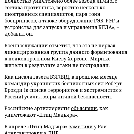
полностью уничтожено более взвода личного
состава противника, вероятно несколько
иностранных специалистов, пара тонн
боеприпасов, а также оборудование РЭБ, РЭР и
устройства для запуска и управления БПЛА», –
добавил он.
Военнослужащий отметил, что это не первая
ликвидированная группа данного формирования
в подконтрольном Киеву Херсоне. Мирные
жители в результате атаки не пострадали.
Как писала газета ВЗГЛЯД, в прошлом месяце
командир украинских беспилотных сил Роберт
Бровди (в списке террористов и экстремистов в
России)
усилил
меры личной безопасности.
Российские артиллеристы
объясняли
, как
уничтожают «Птиц Мадьяра».
В апреле «Птиц Мадьяра»
заметили
у Рай-
Александровки в ДНР.