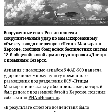
Фото: Пресс-служба Минобороны РФ/
ТАСС
Вооруженные силы России нанесли
сокрушительный удар по замаскированному
объекту взвода операторов «Птицы Мадьяра» в
Херсоне, сообщил боец войск беспилотных систем
18-й общевойсковой армии группировки «Днепр»
с позывным Северск.
Авиация с помощью авиабомб ФАБ-500 нанесла
удар по подземному пункту временного
размещения подразделения ВСУ «Птицы
Мадьяра» и по складу с боеприпасами, который
был рядом с подземной базой в Херсоне, пояснил
собеседник
РИА «Новости»
.
«В результате огневого воздействия было