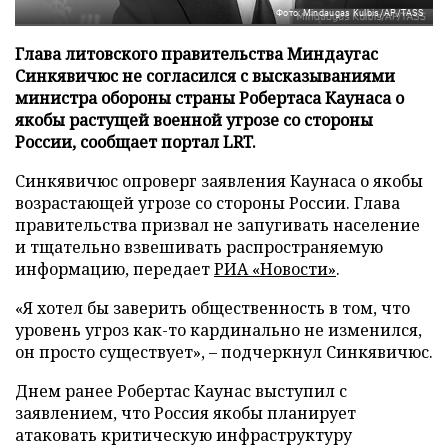
Фото: Mindaugas Kulbis/AP/TASS
Глава литовского правительства Миндаугас
Синкявичюс не согласился с высказываниями
министра обороны страны Робертаса Каунаса о
якобы растущей военной угрозе со стороны
России, сообщает портал LRT.
Синкявичюс опроверг заявления Каунаса о якобы
возрастающей угрозе со стороны России. Глава
правительства призвал не запугивать население
и тщательно взвешивать распространяемую
информацию, передает
РИА «Новости»
.
«Я хотел бы заверить общественность в том, что
уровень угроз как-то кардинально не изменился,
он просто существует», – подчеркнул Синкявичюс.
Днем ранее Робертас Каунас выступил с
заявлением, что Россия якобы планирует
атаковать критическую инфраструктуру