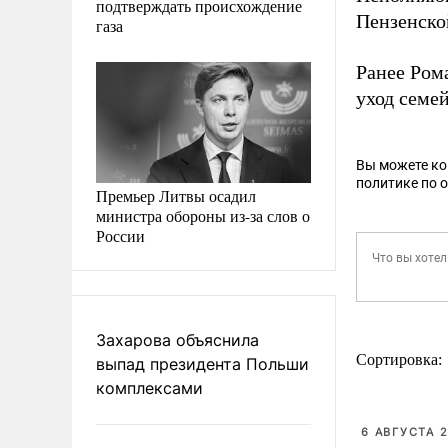
подтверждать происхождение
Пензенско
газа
Ранее Ром
уход семе
Вы можете к
политике по 
Премьер Литвы осадил
министра обороны из-за слов о
России
Захарова объяснила
Сортировка:
выпад президента Польши
комплексами
6 АВГУСТА 2