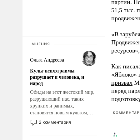
партии. П
51,5 тыс.
продвижени
«В зарубе
Продвижен
МНЕНИЯ
ресурсов»,
Ольга Андреева
Как писал
Культ психотравмы
«Яблоко» 
разрушает и человека, и
призвал
Ми
народ
перед пар
Обиды на этот жестокий мир,
подготовк
разрушающий нас, таких
хрупких и ранимых,
становятся новым культом,
КОММЕНТАРИ
постепенно вытесняя и
2 комментария
отменяя традиционное
требование к человеку – быть