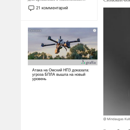
Мир, где политические
21 комментарий
прожекты будут безусловно
оплачиваться за счет
российских
налогоплательщиков и где
Еревану за свои поступки не
нужно отвечать.
@ Mindaugas Kul