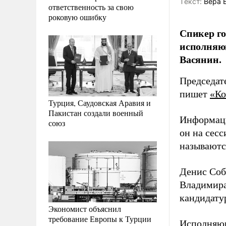
Tекст:
Вера 
ответственность за свою
роковую ошибку
Спикер го
исполняющ
Васянин.
Председат
пишет
«Ко
Турция, Саудовская Аравия и
Пакистан создали военный
Информаци
союз
он на сес
называются
Денис Собо
Владимира
кандидату
Экономист объяснил
требование Европы к Турции
Исполняющ