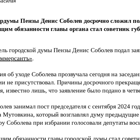
Басилая
рдумы Пензы Денис Соболев досрочно сложил по
им обязанности главы органа стал советник губ
ель городской думы Пензы Денис Соболев подал заяв
ммерсантъ»
.
я об уходе Соболева прозвучала сегодня на заседан
сии не присутствовал. Причины досрочного прекра
, известно лишь, что заявление было подано в четве
лев занимал пост председателя с сентября 2024 го
 Мутовкина, который возглавлял думу предыдущие п
ру Соболева при избрании голосовали депутаты вос
им обязанности главы городской думы стал советн