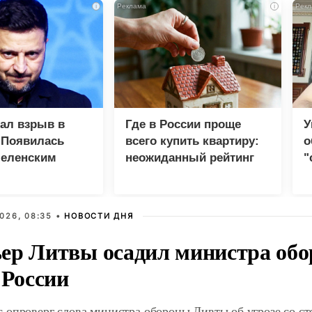
i
i
зал взрыв в
Где в России проще
У
 Появилась
всего купить квартиру:
о
Зеленским
неожиданный рейтинг
"
с
026, 08:35 •
НОВОСТИ ДНЯ
ер Литвы осадил министра обо
 России
 опроверг слова министра обороны Ливты об угрозе со с