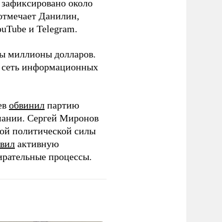
о зафиксировано около
 отмечает Данилин,
ouTube и Telegram.
ны миллионы долларов.
ю сеть информационных
ев
обвинил
партию
пании. Сергей Миронов
той политической силы
вил
активную
ирательные процессы.