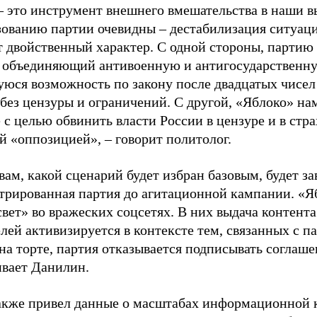
– это инструмент внешнего вмешательства в наши в
зованию партии очевидны – дестабилизация ситуаци
т двойственный характер. С одной стороны, партию
, объединяющий антивоенную и антигосударственну
юся возможность по закону после двадцатых чисел
 без цензуры и ограничений. С другой, «Яблоко» н
 с целью обвинить власти России в цензуре и в стра
й «оппозицией», – говорит политолог.
вам, какой сценарий будет избран базовым, будет за
стрированная партия до агитационной кампании. «Я
свет» во вражеских соцсетях. В них выдача контент
лей активизируется в контексте тем, связанных с па
на торте, партия отказывается подписывать соглаше
ивает Данилин.
акже привел данные о масштабах информационной 