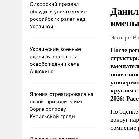
Сикорский призвал
Данил
обсудить уничтожение
вмеша
российских ракет над
Украиной
Эксперт: В
После рег
Украинские военные
сдались в плен при
структуры
освобождении села
вмешатель
Анискино
политолог
универси
круглом с
Япония отреагировала на
2026: Рас
планы присвоить имя
Зорге острову
По оценке
Курильской гряды
вокруг па
сомнение 
Лукашенко призвал