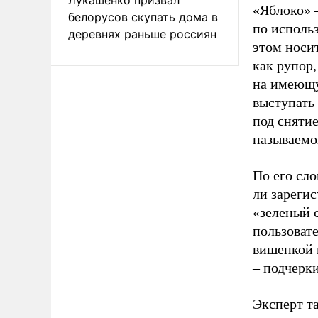
«Яблоко» 
белорусов скупать дома в
по исполь
деревнях раньше россиян
этом носи
как рупор
на имеющу
выступать
под снятие
называемо
По его сло
ли зареги
«зеленый 
пользовате
вишенкой 
– подчерк
Эксперт т