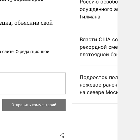
Россию освободить
осужденного американ
Гилмана
цка, объяснив свой
Власти США сообщили 
рекордной смертности 
 сайте. О редакционной
плотоядной бактерии
Подросток получил
ножевое ранение в дра
на севере Москвы