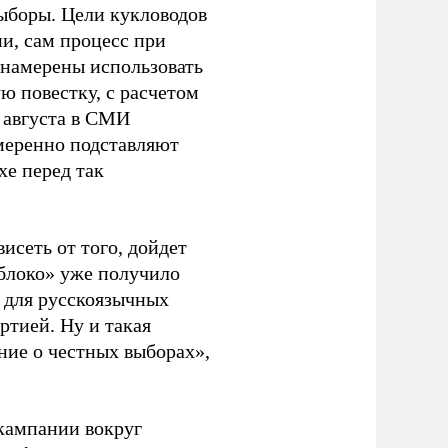
ыборы. Цели кукловодов
и, сам процесс при
 намерены использовать
ю повестку, с расчетом
 августа в СМИ
амеренно подставляют
хе перед так
висеть от того, дойдет
блоко» уже получило
а для русскоязычных
ртией. Ну и такая
ние о честных выборах»,
кампании вокруг