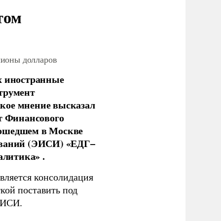
том
лионы долларов
х иностранные
струмент
кое мнение высказал
нт Финансового
рошедшем в Москве
ований (ЭИСИ) «ЕДГ–
алитика» .
является консолидация
кой поставить под
ЭИСИ.