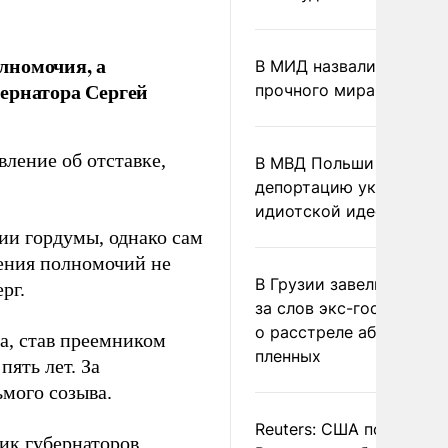
лномочия, а
В МИД назвали условия
ернатора Сергей
прочного мира на Укра
ление об отставке,
В МВД Польши назвали
депортацию украинцев
идиотской идеей
ии гордумы, однако сам
щения полномочий не
В Грузии завели дело и
рг.
за слов экс-госминист
о расстреле абхазских
да, став преемником
пленных
ять лет. За
ьмого созыва.
Reuters: США попросил
ик губернаторов