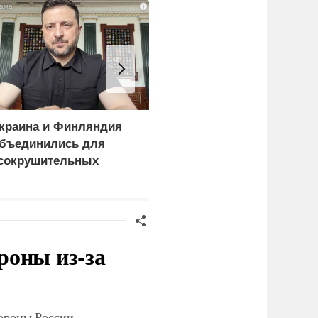
i
краина и Финляндия
«Генерал-провал»: кака
бъединились для
правда выяснилась про
сокрушительных
Драпатого
анкций" против России
роны из-за
тороны России