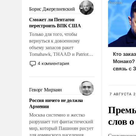
мужественным и твердым под
ударами судьбы, брать на себя
Борис Джерелиевский
ответственность, помогать
Сможет ли Пентагон
слабым, идти вперед и
перестроить ВПК США
адаптироваться.
Только для того, чтобы
вернуться к довоенному
объему запасов ракет
Кто зака
Tomahawk, THAAD и Patriot
США потребуется более трех
Монако?
4 комментария
лет. Даже небольшая война с
связь с 
Ираном опустошила
американские арсеналы.
Сложившаяся ситуация
Геворг Мирзаян
означает многолетний период
7 АВГУСТА 2
Россия ничего не должна
уязвимости США, например,
Премь
Армении
перед Китаем.
Москва системно и жестко
слов о
разрушает тот фантастический
мир, который Пашинян рисует
Синкявичюс
для армянского населения.