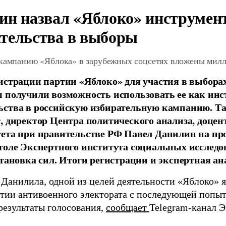
ин назвал «Яблоко» инструмен
тельства в выборы
 кампанию «Яблока» в зарубежных соцсетях вложены мил
истрации партии «Яблоко» для участия в выбора
 получили возможность использовать ее как ин
ства в российскую избирательную кампанию. Та
, директор Центра политического анализа, доце
тета при правительстве РФ Павел Данилин на п
толе Экспертного института социальных исслед
становка сил. Итоги регистрации и экспертная ан
 Данилила, одной из целей деятельности «Яблоко» 
ртии антивоенного электората с последующей попыт
результаты голосования,
сообщает
Telegram-канал 