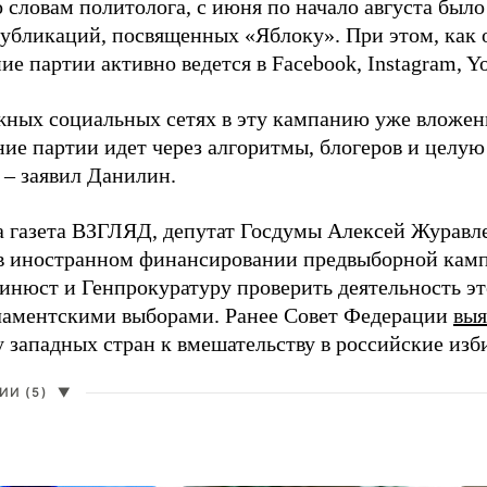
о словам политолога, с июня по начало августа был
 публикаций, посвященных «Яблоку». При этом, как
е партии активно ведется в Facebook, Instagram, Y
жных социальных сетях в эту кампанию уже вложе
ие партии идет через алгоритмы, блогеров и целу
 – заявил Данилин.
а газета ВЗГЛЯД, депутат Госдумы Алексей Журавл
в иностранном финансировании предвыборной кам
нюст и Генпрокуратуру проверить деятельность э
ламентскими выборами. Ранее Совет Федерации
выя
у западных стран к вмешательству в российские изб
И (5)
▼