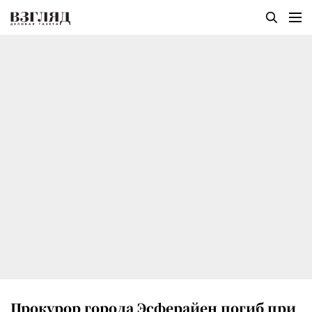
Прокурор города Эсферайен погиб при