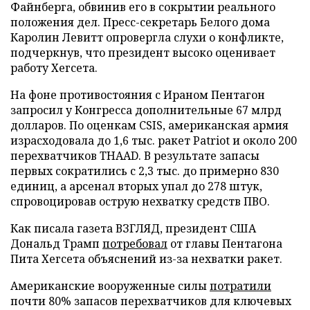
Файнберга, обвинив его в сокрытии реального
положения дел. Пресс-секретарь Белого дома
Каролин Левитт опровергла слухи о конфликте,
подчеркнув, что президент высоко оценивает
работу Хегсета.
На фоне противостояния с Ираном Пентагон
запросил у Конгресса дополнительные 67 млрд
долларов. По оценкам CSIS, американская армия
израсходовала до 1,6 тыс. ракет Patriot и около 200
перехватчиков THAAD. В результате запасы
первых сократились с 2,3 тыс. до примерно 830
единиц, а арсенал вторых упал до 278 штук,
спровоцировав острую нехватку средств ПВО.
Как писала газета ВЗГЛЯД, президент США
Дональд Трамп
потребовал
от главы Пентагона
Пита Хегсета объяснений из-за нехватки ракет.
Американские вооруженные силы
потратили
почти 80% запасов перехватчиков для ключевых