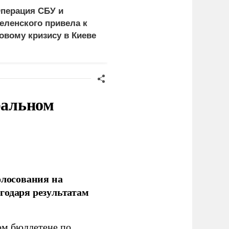
перация СБУ и
Число пострадавших в
еленского привела к
Архипо-Осиповке под
овому кризису в Киеве
Геленджиком возросло
до 47 человек
ральном
олосования на
годаря результатам
ом бюллетене по