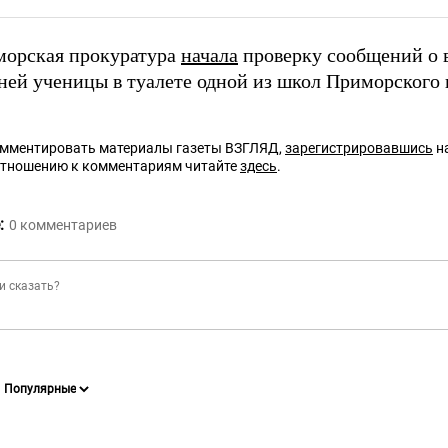
морская прокуратура
начала
проверку сообщений о 
ней ученицы в туалете одной из школ Приморского 
омментировать материалы газеты ВЗГЛЯД,
зарегистрировавшись
на
отношению к комментариям читайте
здесь
.
:
0
комментариев