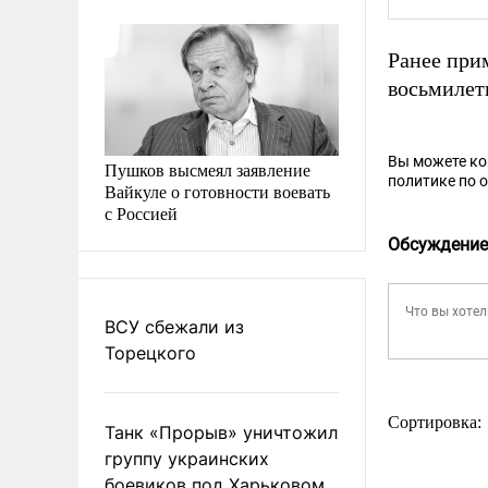
Ранее при
восьмилет
Вы можете к
Пушков высмеял заявление
политике по 
Вайкуле о готовности воевать
с Россией
Обсуждение
ВСУ сбежали из
Торецкого
Сортировка:
Танк «Прорыв» уничтожил
группу украинских
боевиков под Харьковом