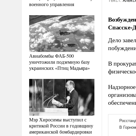
Tекст:
Алекс
военного управления
Возбужден
Спасске-Д
Дело заве
побуждени
Авиабомбы ФАБ-500
уничтожили подземную базу
В прокура
украинских «Птиц Мадьяра»
физическо
Надзорное 
организов
обеспечен
Мэр Хиросимы выступил с
критикой России в годовщину
американской бомбардировки