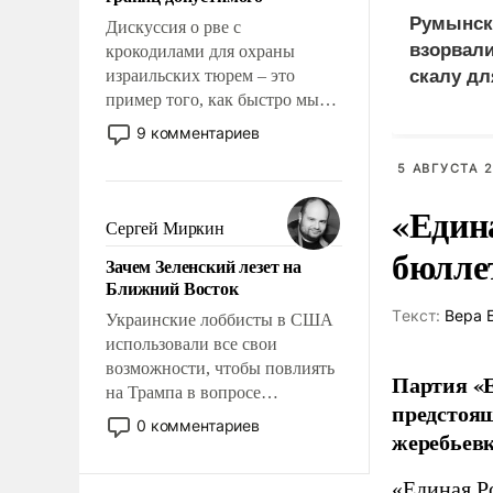
отвечать.
Румынск
Дискуссия о рве с
взорвал
крокодилами для охраны
израильских тюрем – это
скалу дл
пример того, как быстро мы
двигаемся по пути
9 комментариев
революционных изменений.
5 АВГУСТА 2
То, что несколько лет назад
было образом для
«Един
псевдонаучной фантастики,
Сергей Миркин
стало всерьез обсуждаемой
бюлле
Зачем Зеленский лезет на
идеей.
Ближний Восток
Tекст:
Вера 
Украинские лоббисты в США
использовали все свои
возможности, чтобы повлиять
Партия «Е
на Трампа в вопросе
предстоящ
предоставления вооружений
0 комментариев
жеребьевк
своим нанимателям. Вероятно,
кому-то из тех, кто
«Единая Р
консультирует Киев, пришла в