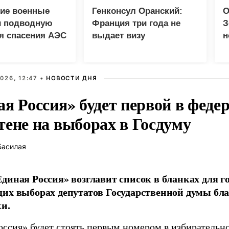
ие военные
Генконсул Оранский:
О
и подводную
Франция три года не
З
я спасения АЭС
выдает визу
н
российскому дипломату
026, 12:47 •
НОВОСТИ ДНЯ
ая Россия» будет первой в феде
тене на выборах в Госдуму
Басилая
диная Россия» возглавит список в бланках для г
их выборах депутатов Государственной думы бла
и.
оссия» будет стоять первым номером в избирательн