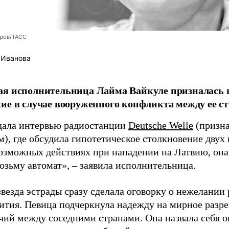
оров/ТАСС
 Иванова
я исполнительница Лайма Вайкуле призналась в
ие в случае вооруженного конфликта между ее ст
дала интервью радиостанции
Deutsche Welle
(призна
), где обсудила гипотетическое столкновение двух 
возможных действиях при нападении на Латвию, она
возьму автомат», – заявила исполнительница.
везда эстрады сразу сделала оговорку о нежелании
ития. Певица подчеркнула надежду на мирное раз
чий между соседними странами. Она назвала себя 