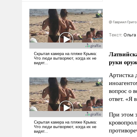
@ Гавриил Григ
Tекст:
Ольга
Латвийска
руки оруж
Артистка 
иноагентом
вопрос о 
ответ. «Я 
При этом з
кровопрол
противоре