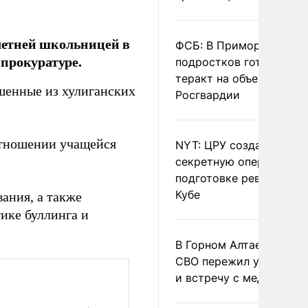
илетней школьницей в
ФСБ: В Приморье трое
прокуратуре.
подростков готовили
теракт на объекте
ршенные из хулиганских
Росгвардии
отношении учащейся
NYT: ЦРУ создало
секретную опергруппу 
подготовке революции 
Кубе
вания, а также
ике буллинга и
В Горном Алтае участн
СВО пережил удар мол
и встречу с медведем