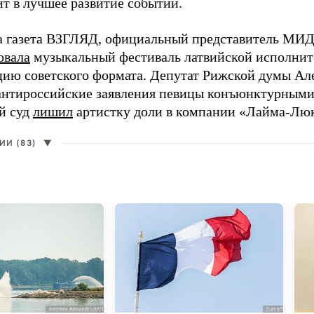
ит в лучшее развитие событий.
а газета ВЗГЛЯД, официальный представитель МИД
овала
музыкальный фестиваль латвийской исполнит
цию советского формата. Депутат Рижской думы Ал
нтироссийские заявления певицы конъюнктурными
й суд
лишил
артистку доли в компании «Лайма-Люк
И (83)
▼