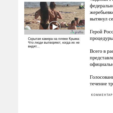
голову мысль: хорошо бы
федеральн
продемонстрировать, что
жеребьевк
Украина вступила в
вытянул с
вооруженное противостояние
с Ираном.
Герой Рос
процедуры
Всего в р
представл
официальн
Голосовани
течение тр
КОММЕНТАРИ