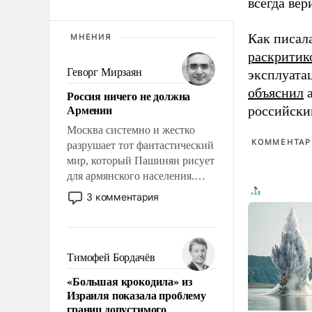
всегда вер
Как писал
МНЕНИЯ
раскритик
Геворг Мирзаян
эксплуата
объяснил
а
Россия ничего не должна
Армении
российски
Москва системно и жестко
КОММЕНТАРИ
разрушает тот фантастический
мир, который Пашинян рисует
для армянского населения.
Мир, где этому населению все
3 комментария
должны просто по
определению, где его
политические прожекты будут
беспрекословно оплачиваться
Тимофей Бордачёв
за счет российских
«Большая крокодила» из
налогоплательщиков и где за
Израиля показала проблему
свои поступки не нужно
границ допустимого