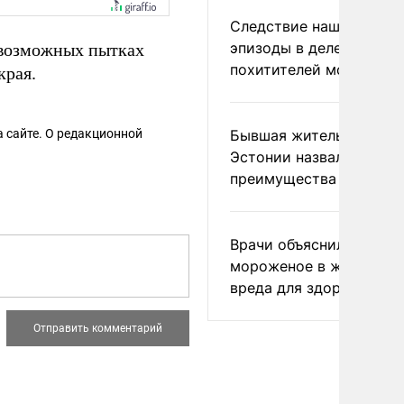
Следствие нашло новы
эпизоды в деле
возможных пытках
похитителей москвичек
края.
 сайте. О редакционной
Бывшая жительница
Эстонии назвала главн
преимущества России
Врачи объяснили, как е
мороженое в жару без
вреда для здоровья