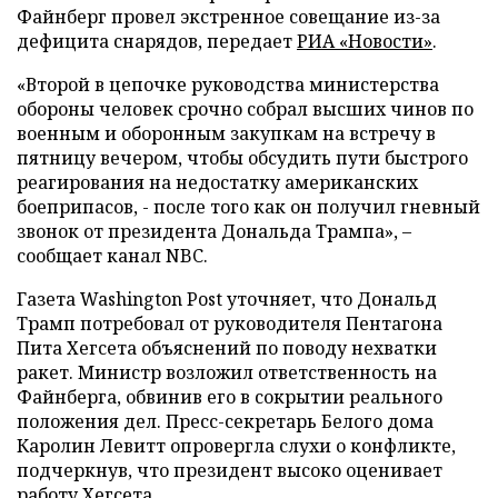
Файнберг провел экстренное совещание из-за
дефицита снарядов, передает
РИА «Новости»
.
«Второй в цепочке руководства министерства
обороны человек срочно собрал высших чинов по
военным и оборонным закупкам на встречу в
пятницу вечером, чтобы обсудить пути быстрого
реагирования на недостатку американских
боеприпасов, - после того как он получил гневный
звонок от президента Дональда Трампа», –
сообщает канал NBC.
Газета Washington Post уточняет, что Дональд
Трамп потребовал от руководителя Пентагона
Пита Хегсета объяснений по поводу нехватки
ракет. Министр возложил ответственность на
Файнберга, обвинив его в сокрытии реального
положения дел. Пресс-секретарь Белого дома
Каролин Левитт опровергла слухи о конфликте,
подчеркнув, что президент высоко оценивает
работу Хегсета.