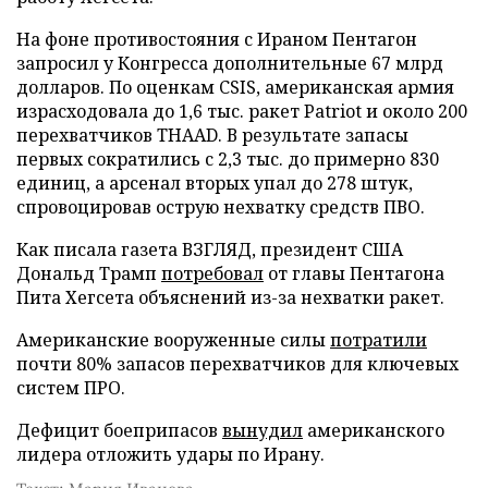
На фоне противостояния с Ираном Пентагон
запросил у Конгресса дополнительные 67 млрд
долларов. По оценкам CSIS, американская армия
израсходовала до 1,6 тыс. ракет Patriot и около 200
перехватчиков THAAD. В результате запасы
первых сократились с 2,3 тыс. до примерно 830
единиц, а арсенал вторых упал до 278 штук,
спровоцировав острую нехватку средств ПВО.
Как писала газета ВЗГЛЯД, президент США
Дональд Трамп
потребовал
от главы Пентагона
Пита Хегсета объяснений из-за нехватки ракет.
Американские вооруженные силы
потратили
почти 80% запасов перехватчиков для ключевых
систем ПРО.
Дефицит боеприпасов
вынудил
американского
лидера отложить удары по Ирану.
Текст: Мария Иванова