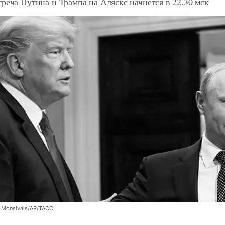
реча Путина и Трампа на Аляске начнется в 22.30 мск
z Monsivais/AP/ТАСС