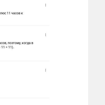
плюс 11 часов к
сов, поэтому, когда в
ске – 11:30 того же дня (22 – 11 = 11).