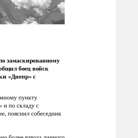
по замаскированному
ообщил боец войск
ки «Днепр» с
емному пункту
 и по складу с
не, пояснил собеседник
но более взвода личного