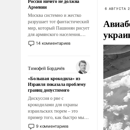
Россия ничего не должна
уязвимости США, например,
Армении
перед Китаем.
6 АВГУСТА 2
Москва системно и жестко
Авиаб
разрушает тот фантастический
мир, который Пашинян рисует
украи
для армянского населения.
Мир, где этому населению все
14 комментариев
должны просто по
определению, где его
политические прожекты будут
беспрекословно оплачиваться
Тимофей Бордачёв
за счет российских
«Большая крокодила» из
налогоплательщиков и где за
Израиля показала проблему
свои поступки не нужно
границ допустимого
отвечать.
Дискуссия о рве с
крокодилами для охраны
израильских тюрем – это
пример того, как быстро мы
двигаемся по пути
9 комментариев