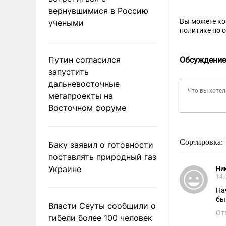
вернувшимися в Россию
Вы можете к
учеными
политике по 
Путин согласился
Обсуждение
запустить
дальневосточные
мегапроекты на
Восточном форуме
Сортировка:
Баку заявил о готовности
поставлять природный газ
Украине
Ни
14.
На
бы
Власти Сеуты сообщили о
От
гибели более 100 человек