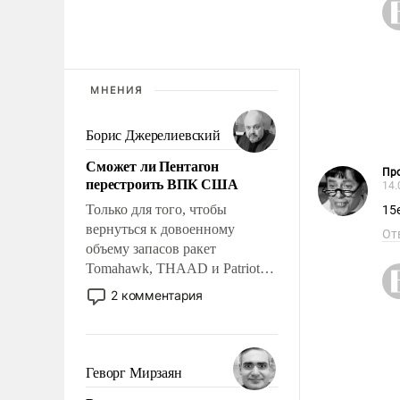
МНЕНИЯ
Борис Джерелиевский
Сможет ли Пентагон
Пр
перестроить ВПК США
14.
Только для того, чтобы
15е
вернуться к довоенному
От
объему запасов ракет
Tomahawk, THAAD и Patriot
США потребуется более трех
2 комментария
лет. Даже небольшая война с
Ираном опустошила
американские арсеналы.
Сложившаяся ситуация
Геворг Мирзаян
означает многолетний период