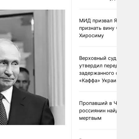
МИД призвал Японию
признать вину США за
Хиросиму
Верховный суд Швеции
утвердил передачу
задержанного сухогруз
«Каффа» Украине
Пропавший в Черногор
россиянин найден
мертвым