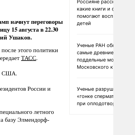
Россияне рассказали,
какие книги и фильмы
помогают воспитывать
амп начнут переговоры
детей
цу 15 августа в 22.30
рий Ушаков.
Ученые РАН обнаружил
, после этого политики
самые древние
передает
ТАСС
.
поддельные монеты
Московского княжеств
 и США.
резидентов России и
Ученые разрушили миф
«гонке сперматозоидов
при оплодотворении
специального летного
на базу Элмендорф-