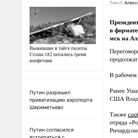
Tекст:
Алекс
Президен
в формате
мск на А
Выжившие в тайге пилоты
Переговоры
Cessna 182 питались тремя
продолжат
конфетами
В рабочем
Ранее Уш
Путин разрешил
США Влади
приватизацию аэропорта
Шереметьево
Также
соо
отряда «Р
Путин согласился
Ричардсон
встретиться с