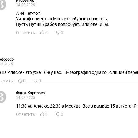
ИгорьНик
14.08.2025
А чё нет-то?
Уиткоф приехал в Москву чебурека пожрать.
Пусть Путин крабов попробует. Или оленины.
Ответить
0
0
офэссор
08.2025
 на Аляске - это уже 16-е у нас....Г- география,однако , с линией пер
ветить
0
0
Фагот Коровьев
14.08.2025
11:30 на Аляске, 22:30 в Москве! Всё в рамках 15 августа! Я
Ответить
0
0