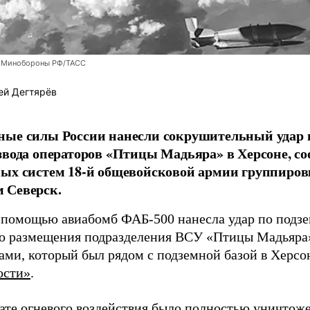
 Минобороны РФ/ТАСС
ей Дегтярёв
ные силы России нанесли сокрушительный удар 
звода операторов «Птицы Мадьяра» в Херсоне, с
ых систем 18-й общевойсковой армии группиров
 Северск.
 помощью авиабомб ФАБ-500 нанесла удар по подз
о размещения подразделения ВСУ «Птицы Мадьяра»
ами, который был рядом с подземной базой в Херсо
ости»
.
тате огневого воздействия было полностью уничтоже