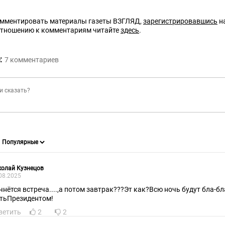
омментировать материалы газеты ВЗГЛЯД,
зарегистрировавшись
на
отношению к комментариям читайте
здесь
.
:
7
комментариев
колай Кузнецов
08.2025
чнётся встреча....,а потом завтрак???Эт как?Всю ночь будут бла-б
тьПрезидентом!
ветить
2
2