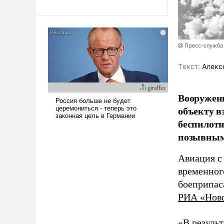
революционных изменений.
То, что несколько лет назад
было образом для
псевдонаучной фантастики,
стало всерьез обсуждаемой
@ Пресс-служба
идеей.
Tекст:
Алекс
Вооружен
объекту в
беспилотн
позывным
Авиация с
временног
боеприпас
РИА «Нов
«В резуль