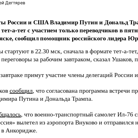
ей Дегтярев
ты России и США Владимир Путин и Дональд Тр
 тет-а-тет с участием только переводчиков в пятни
ляске, сообщил помощник российского лидера Ю
 стартуют в 22.30 мск, сначала в формате тет-а-тет
 переговоры за рабочим завтраком, сказал Ушаков, 
 завтраке примут участие члены делегаций России
аков
сообщил
, что согласована программа встречи п
мира Путина и Дональда Трампа.
бщалось
, что военно-транспортный самолет Ил-76 
оссия» вылетел из аэропорта Внуково и отправился 
 в Анкоридже.