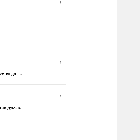
емены дат...
 так думаю!