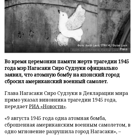
Фото: Keith Levit/STRKHL/Global Look
Press
Во время церемонии памяти жертв трагедии 1945
года мэр Нагасаки Сиро Судзуки официально
заявил, что атомную бомбу на японский город
сбросил американский военный самолет.
Глава Нагасаки Сиро Судзуки в Декларации мира
прямо указал виновника трагедии 1945 года,
передает
РИА «Новости»
.
«9 августа 1945 года одна атомная бомба,
сброшенная американским военным самолетом, в
одно мгновение разрушила город Нагасаки», –