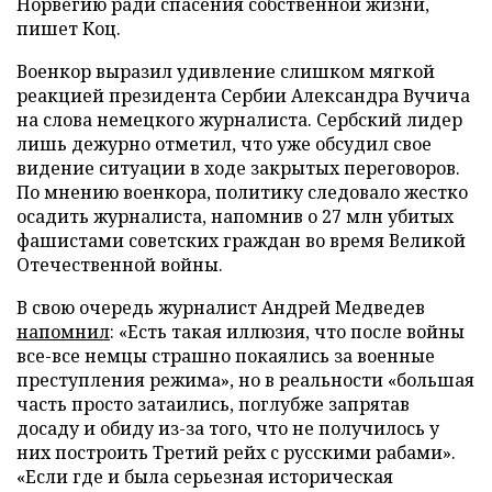
Норвегию ради спасения собственной жизни,
пишет Коц.
Военкор выразил удивление слишком мягкой
реакцией президента Сербии Александра Вучича
на слова немецкого журналиста. Сербский лидер
лишь дежурно отметил, что уже обсудил свое
видение ситуации в ходе закрытых переговоров.
По мнению военкора, политику следовало жестко
осадить журналиста, напомнив о 27 млн убитых
фашистами советских граждан во время Великой
Отечественной войны.
В свою очередь журналист Андрей Медведев
напомнил
: «Есть такая иллюзия, что после войны
все-все немцы страшно покаялись за военные
преступления режима», но в реальности «большая
часть просто затаились, поглубже запрятав
досаду и обиду из-за того, что не получилось у
них построить Третий рейх с русскими рабами».
«Если где и была серьезная историческая