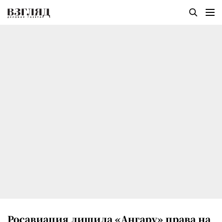
Росавиация лишила «Ангару» права на