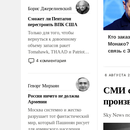
мужественным и твердым под
ударами судьбы, брать на себя
Борис Джерелиевский
ответственность, помогать
Сможет ли Пентагон
слабым, идти вперед и
перестроить ВПК США
адаптироваться.
Только для того, чтобы
Кто зака
вернуться к довоенному
Монако?
объему запасов ракет
связь с 
Tomahawk, THAAD и Patriot
США потребуется более трех
4 комментария
лет. Даже небольшая война с
Ираном опустошила
6 АВГУСТА 2
американские арсеналы.
Сложившаяся ситуация
СМИ с
Геворг Мирзаян
означает многолетний период
Россия ничего не должна
уязвимости США, например,
произ
Армении
перед Китаем.
Москва системно и жестко
Sky News п
разрушает тот фантастический
мир, который Пашинян рисует
для армянского населения.