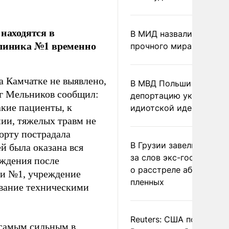
 находятся в
В МИД назвали условия
клиника №1 временно
прочного мира на Укра
а Камчатке не выявлено,
В МВД Польши назвали
ег Мельников сообщил:
депортацию украинцев
акие пациенты, к
идиотской идеей
нии, тяжелых травм не
порту пострадала
В Грузии завели дело и
й была оказана вся
за слов экс-госминист
еждения после
о расстреле абхазских
ки №1, учреждение
пленных
ование техническими
Reuters: США попросил
самым сильным в