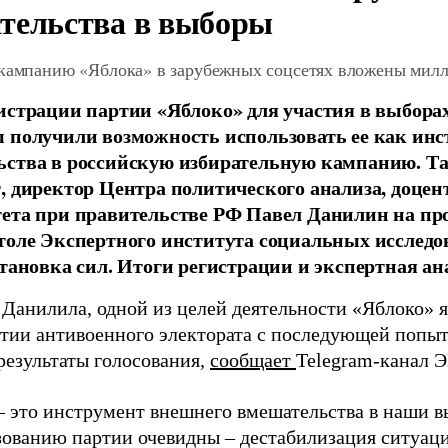
тельства в выборы
 кампанию «Яблока» в зарубежных соцсетях вложены мил
истрации партии «Яблоко» для участия в выбора
 получили возможность использовать ее как ин
ства в российскую избирательную кампанию. Та
, директор Центра политического анализа, доце
тета при правительстве РФ Павел Данилин на п
толе Экспертного института социальных исслед
становка сил. Итоги регистрации и экспертная ан
 Данилила, одной из целей деятельности «Яблоко» 
ртии антивоенного электората с последующей попыт
результаты голосования,
сообщает
Telegram-канал 
– это инструмент внешнего вмешательства в наши в
зованию партии очевидны – дестабилизация ситуаци