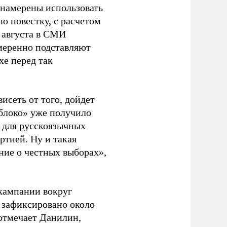
 намерены использовать
ю повестку, с расчетом
 августа в СМИ
амеренно подставляют
хе перед так
висеть от того, дойдет
блоко» уже получило
а для русскоязычных
ртией. Ну и такая
ние о честных выборах»,
кампании вокруг
о зафиксировано около
 отмечает Данилин,