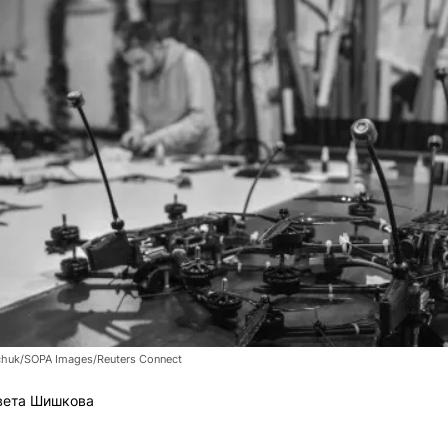
chuk/SOPA Images/Reuters Connect
вета Шишкова