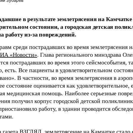
ий Зубарев
адавшие в результате землетрясения на Камчатке
рительном состоянии, а городская детская поли
а работу из-за повреждений.
равм среди пострадавших во время землетрясения н
ИА «Новости»
. Глава регионального минздрава Ол
ется пострадавших во время этого сейсмособытия, т
, есть. Все пациенты в удовлетворительном состоя
ано». В частности, во время землетрясения в аэро
е состояние оценивается как удовлетворительное, е
ая медицинская помощь. Наиболее серьезные повр
ения получил корпус городской детской поликлини
приостановило работу, в здании проводится обслед
тами.
а газета ВЗГЛЯД, землетрясение на Камчатке
стало