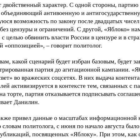
т двойственный характер. С одной стороны, партию
, объединяющий антивоенную и антигосударственну
юся возможность по закону после двадцатых чисел
 без цензуры и ограничений. С другой, «Яблоко» н
 с целью обвинить власти России в цензуре и в стра
й «оппозицией», – говорит политолог.
вам, какой сценарий будет избран базовым, будет за
стрированная партия до агитационной кампании. «Я
свет» во вражеских соцсетях. В них выдача контент
лей активизируется в контексте тем, связанных с па
на торте, партия отказывается подписывать соглаше
ивает Данилин.
акже привел данные о масштабах информационной 
о словам политолога, с июня по начало августа был
 публикаций, посвященных «Яблоку». При этом, как