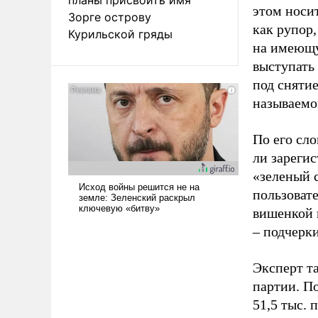
этом носи
Зорге острову
как рупор
Курильской гряды
на имеющу
выступать
под снятие
называемо
По его сло
ли зареги
«зеленый 
пользовате
вишенкой 
– подчерк
Эксперт т
партии. П
51,5 тыс.