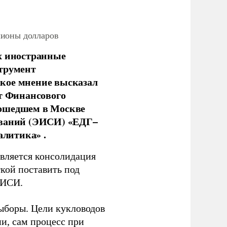
лионы долларов
х иностранные
струмент
кое мнение высказал
нт Финансового
рошедшем в Москве
ований (ЭИСИ) «ЕДГ–
алитика» .
является консолидация
кой поставить под
ЭИСИ.
ыборы. Цели кукловодов
и, сам процесс при