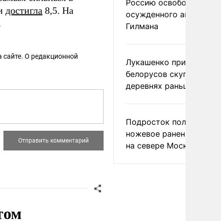
Россию освободить
ки
достигла
8,5. На
осужденного американ
.
Гилмана
 сайте. О редакционной
Лукашенко призвал
белорусов скупать дом
деревнях раньше росси
Подросток получил
ножевое ранение в дра
на севере Москвы
том