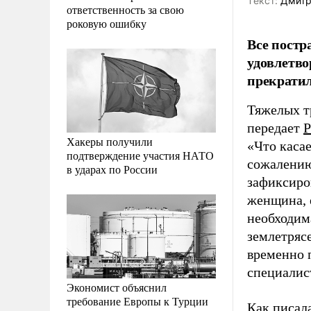
Tекст:
Дмитр
ответственность за свою
роковую ошибку
Все постр
удовлетво
прекратил
Тяжелых т
передает
Р
Хакеры получили
«Что каса
подтверждение участия НАТО
сожалению
в ударах по России
зафиксиров
женщина, е
необходим
землетряс
временно 
специалис
Экономист объяснил
требование Европы к Турции
Как писал