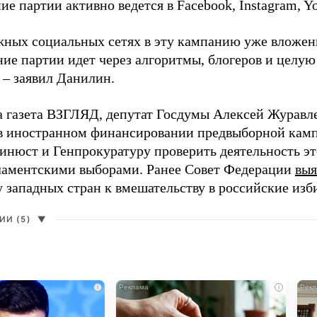
е партии активно ведется в Facebook, Instagram, Y
жных социальных сетях в эту кампанию уже вложе
ие партии идет через алгоритмы, блогеров и целу
 – заявил Данилин.
а газета ВЗГЛЯД, депутат Госдумы Алексей Журавл
в иностранном финансировании предвыборной кам
нюст и Генпрокуратуру проверить деятельность э
ламентскими выборами. Ранее Совет Федерации
выя
у западных стран к вмешательству в российские изб
И (5)
▼
i
i