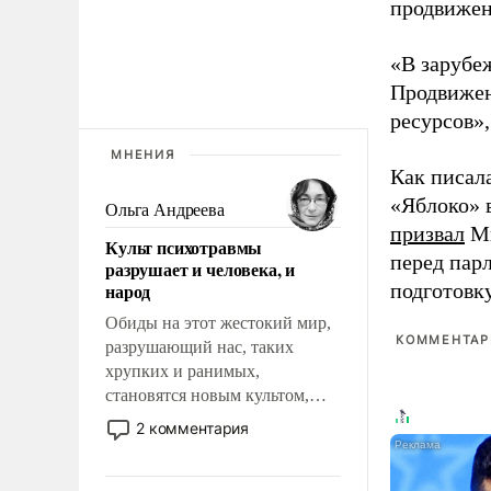
продвижени
«В зарубе
Продвижен
ресурсов»,
МНЕНИЯ
Как писал
«Яблоко» 
Ольга Андреева
призвал
Ми
Культ психотравмы
перед пар
разрушает и человека, и
народ
подготовк
Обиды на этот жестокий мир,
КОММЕНТАРИ
разрушающий нас, таких
хрупких и ранимых,
становятся новым культом,
постепенно вытесняя и
2 комментария
отменяя традиционное
требование к человеку – быть