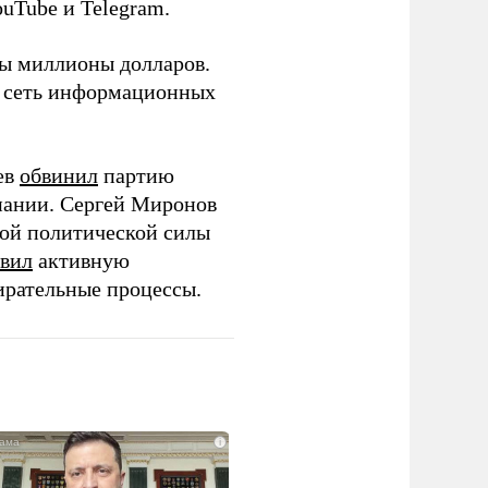
ouTube и Telegram.
ны миллионы долларов.
ю сеть информационных
ев
обвинил
партию
пании. Сергей Миронов
той политической силы
вил
активную
ирательные процессы.
i