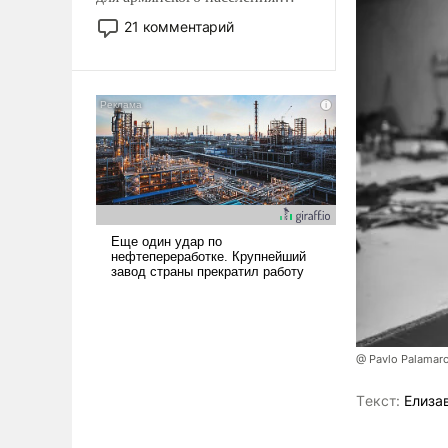
Мир, где политические
21 комментарий
прожекты будут безусловно
оплачиваться за счет
российских
налогоплательщиков и где
Еревану за свои поступки не
нужно отвечать.
@ Pavlo Palamar
Tекст:
Елиза