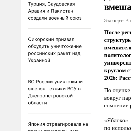
вмеша
Турция, Саудовская
Аравия и Пакистан
создали военный союз
Эксперт: В
После рег
структуры
Сикорский призвал
вмешатель
обсудить уничтожение
российских ракет над
политолог
Украиной
универси
круглом с
2026: Рас
ВС России уничтожили
эшелон техники ВСУ в
По оценке
Днепропетровской
вокруг па
области
сомнение 
«Яблоко» 
Япония отреагировала на
по исполь
планы присвоить имя