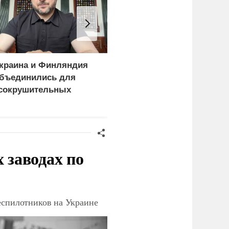
краина и Финляндия
«Генерал-провал»: кака
бъединились для
правда выяснилась про
сокрушительных
Драпатого
анкций" против России
заводах по
еспилотников на Украине