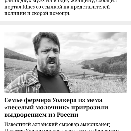
ранив двух мужчин и одну женщину, сообщил
портал Idnes со ссылкой на представителей
полиции и скорой помощи.
Семье фермера Уолкера из мема
«веселый молочник» пригрозили
выдворением из России
Известный алтайский сыровар американец
Джастас Уолкер рискует расстаться с близкими